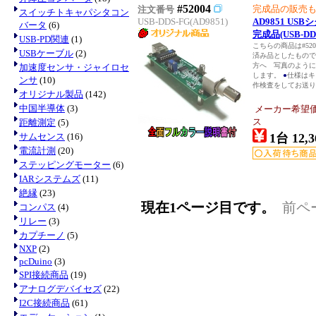
#52004
完成品の販売
注文番号
スイッチトキャパシタコン
USB-DDS-FG(AD9851)
AD9851 U
バータ
(6)
完成品(USB-DD
USB-PD関連
(1)
こちらの商品は#52
USBケーブル
(2)
済み品としたもの
方へ 写真のように
加速度センサ・ジャイロセ
します。
●
仕様はキ
ンサ
(10)
作検査をしてお送
オリジナル製品
(142)
中国半導体
(3)
メーカー希望
ス
距離測定
(5)
サムセンス
(16)
1台 12,3
電流計測
(20)
ステッピングモーター
(6)
IARシステムズ
(11)
絶縁
(23)
現在1ページ目です。
前ペ
コンパス
(4)
リレー
(3)
カプチーノ
(5)
NXP
(2)
pcDuino
(3)
SPI接続商品
(19)
アナログデバイセズ
(22)
I2C接続商品
(61)