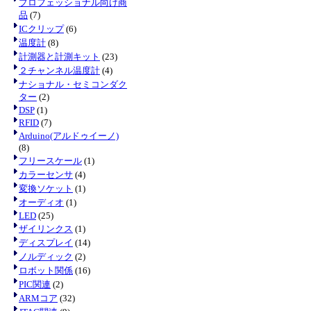
プロフェッショナル向け商
品
(7)
ICクリップ
(6)
温度計
(8)
計測器と計測キット
(23)
２チャンネル温度計
(4)
ナショナル・セミコンダク
ター
(2)
DSP
(1)
RFID
(7)
Arduino(アルドゥイーノ)
(8)
フリースケール
(1)
カラーセンサ
(4)
変換ソケット
(1)
オーディオ
(1)
LED
(25)
ザイリンクス
(1)
ディスプレイ
(14)
ノルディック
(2)
ロボット関係
(16)
PIC関連
(2)
ARMコア
(32)