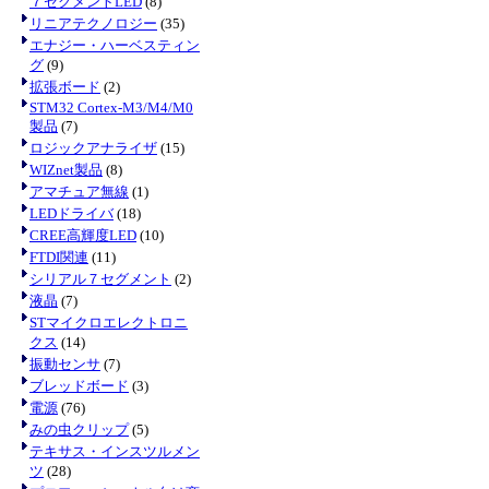
７セグメントLED
(8)
リニアテクノロジー
(35)
エナジー・ハーベスティン
グ
(9)
拡張ボード
(2)
STM32 Cortex-M3/M4/M0
製品
(7)
ロジックアナライザ
(15)
WIZnet製品
(8)
アマチュア無線
(1)
LEDドライバ
(18)
CREE高輝度LED
(10)
FTDI関連
(11)
シリアル７セグメント
(2)
液晶
(7)
STマイクロエレクトロニ
クス
(14)
振動センサ
(7)
ブレッドボード
(3)
電源
(76)
みの虫クリップ
(5)
テキサス・インスツルメン
ツ
(28)