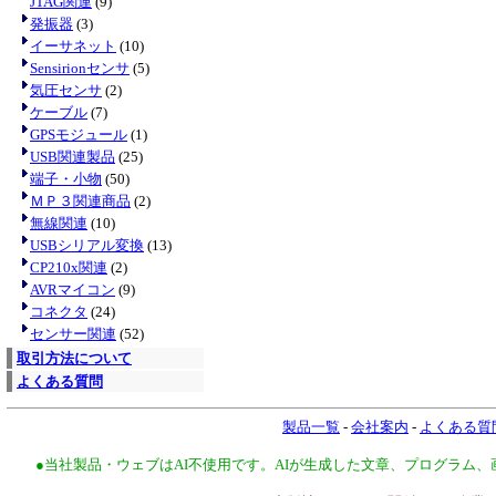
JTAG関連
(9)
発振器
(3)
イーサネット
(10)
Sensirionセンサ
(5)
気圧センサ
(2)
ケーブル
(7)
GPSモジュール
(1)
USB関連製品
(25)
端子・小物
(50)
ＭＰ３関連商品
(2)
無線関連
(10)
USBシリアル変換
(13)
CP210x関連
(2)
AVRマイコン
(9)
コネクタ
(24)
センサー関連
(52)
取引方法について
よくある質問
製品一覧
-
会社案内
-
よくある質
●当社製品・ウェブはAI不使用です。AIが生成した文章、プログラム