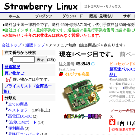
●送料は全国一律料金です。送料 650円(税込715円)，代引手数料は350円(税込
■当社はインボイス登録事業者です。適格請求書発行事業者番号は請求書に
■お知らせ：今年のお盆休みは休みなく営業いたします。
会社トップ
>
通販トップ
> アマチュア無線 (該当商品が 4 点あります)
注文番号から検索
現在1ページ目です。
前ペ
#
(5桁)
#53949
ピコセカンド
注文番号
発送状況
FastPulser
超高速パルス
買い物かご
品）
買い物かごは空です。
40psの超高速パ
す。40nsではなく、4
プライスリスト（全商品一
速です。
●
周波数は
覧）
600mV(可変可能) 5
の5Vを使用します。
分類別
パルス出力の他にパ
全ての商品
ベストセラー
(10年以上)
メーカー希望
高電圧DC-DC
(2)
ス
仮想COMポート
(14)
1台 11,
便利商品
(3)
昇降圧コンバータ
(18)