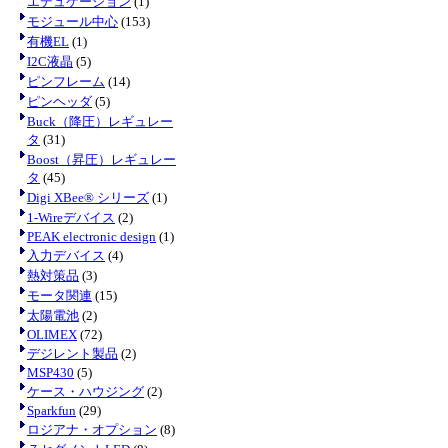
エデュケーション
(1)
モジュール中心
(153)
有機EL
(1)
I2C液晶
(5)
ピンフレーム
(14)
ピンヘッダ
(5)
Buck（降圧）レギュレー
タ
(31)
Boost（昇圧）レギュレー
タ
(45)
Digi XBee® シリーズ
(1)
1-Wireデバイス
(2)
PEAK electronic design
(1)
入力デバイス
(4)
熱対策品
(3)
モータ関連
(15)
太陽電池
(2)
OLIMEX
(72)
デジレント製品
(2)
MSP430
(5)
ケース・ハウジング
(2)
Sparkfun
(29)
ロジアナ・オプション
(8)