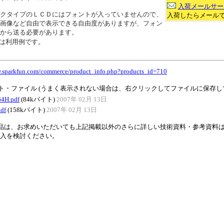
入荷メールサー
クタイプのＬＣＤにはフォントが入っていませんので、
入荷したらメール
画像など自由で表示できる自由度がありますが、フォン
から送る必要があります。
は利用例です。
w.sparkfun.com/commerce/product_info.php?products_id=710
ト・ファイル (うまく表示されない場合は、右クリックしてファイルに保存し
4H.pdf
(84kバイト)
2007年 02月 13日
df
(158kバイト)
2007年 02月 13日
品は、お求めいただいても上記掲載以外のさらに詳しい技術資料・参考資料は
入を検討ください。