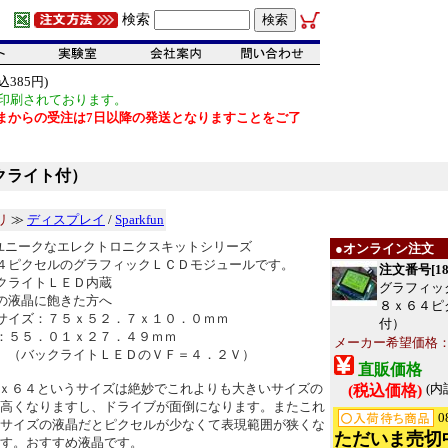
検索
385円)
印刷されております。
だいまからの受注は7日以降の発送となりますことをご了
クライト付）
リ
≫
ディスプレイ
/
Sparkfun
unのユニークなエレクトロニクスキットシリーズ
●オンライン注文
４ピクセルのグラフィックＬＣＤモジュールです。
注文番号[18
クライトＬＥＤ内蔵
グラフィッ
の液晶に飽きた方へ
８ｘ６４ピ
サイズ：７５ｘ５２．７ｘ１０．０ｍｍ
付）
：５５．０１ｘ２７．４９ｍｍ
メーカー希望価格：US
 （バックライトＬＥＤのＶＦ＝４．２Ｖ）
直販価格
ｘ６４というサイズは絶妙でこれよりも大きいサイズの
(内
(税込価格)
高くなりますし、ドライブが面倒になります。またこれ
0
サイズの液晶だとピクセルが少なくて表現範囲が狭くな
ただいま売切
す。おすすめ液晶です。