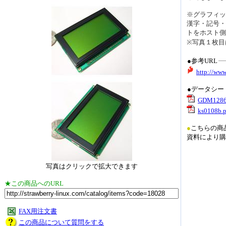
※グラフィッ
漢字・記号・
トをホスト側
※写真１枚目
●参考URL
http://ww
●データシー
GDM1286
ks0108b.p
●
こちらの商
資料により購
写真はクリックで拡大できます
★この商品へのURL
FAX用注文書
この商品について質問をする