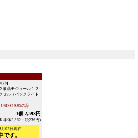
028]
ク液晶モジュール１２
クセル（バックライト
D $19.95の品
1個 2,598円
訳 本体2,362＋税236円)
8月07日現在
中です。