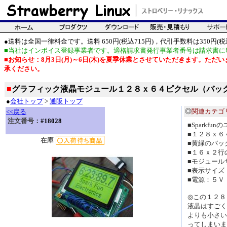
●送料は全国一律料金です。送料 650円(税込715円)，代引手数料は350円(税込
■当社はインボイス登録事業者です。適格請求書発行事業者番号は請求書に
■お知らせ：8月3日(月)～6日(木)を夏季休業とさせていただきます。た
承ください。
■
グラフィック液晶モジュール１２８ｘ６４ピクセル（バッ
●
会社トップ
>
通販トップ
◎
関連カテゴ
<<戻る
注文番号：
#18028
■Sparkf
■１２８ｘ６
在庫
■黄緑のバッ
■１６ｘ２行
■モジュール
■表示サイズ
■電源：５Ｖ
◎この１２８
液晶はすごく
よりも小さい
ってしまいま