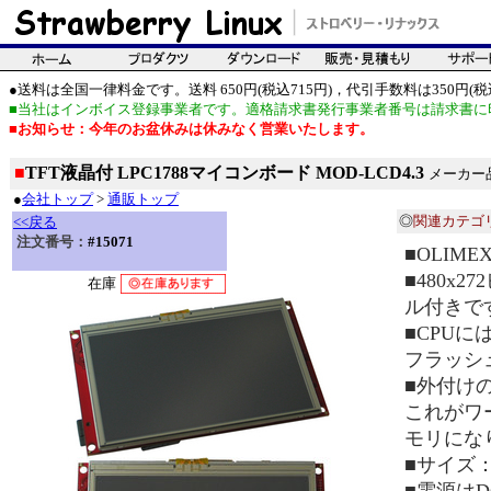
●送料は全国一律料金です。送料 650円(税込715円)，代引手数料は350円(税込
■当社はインボイス登録事業者です。適格請求書発行事業者番号は請求書に
■お知らせ：今年のお盆休みは休みなく営業いたします。
■
TFT液晶付 LPC1788マイコンボード MOD-LCD4.3
メーカー品番
●
会社トップ
>
通販トップ
◎
関連カテゴ
<<戻る
注文番号：
#15071
■OLIM
■480x
在庫
ル付きで
■CPUに
フラッシュ5
■外付け
これがワ
モリにな
■サイズ：1