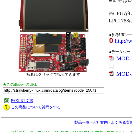
■電源はD
※CPUがL
LPC178
●参考URL
http:/
●データシー
MOD-L
日
MOD-L
写真はクリックで拡大できます
★この商品へのURL
FAX用注文書
この商品について質問をする
製品一覧
-
会社案内
-
よくある質