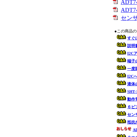
ADT
ADT74
セン
●この商品
すぐ
説明
I2
端子
一度
I2
液体
SHT
動作
６ピ
セン
抵抗
A