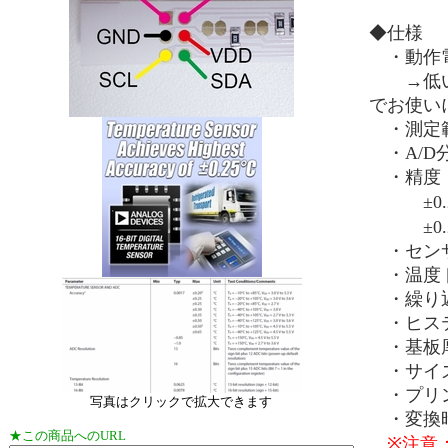
◆仕様
・動作電圧
→低い電
でお使い
・測定範囲
・A/D分
・精度
±0.20
±0.25
・センサ
・温度ドリ
・繰り返し
・ヒステリ
・基板厚さ
・サイズ：
・プリント
写真はクリックで拡大できます
・変換時
★この商品へのURL
※注意