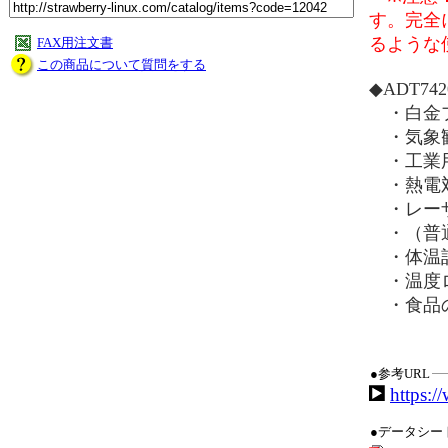
す。完全
るような
FAX用注文書
この商品について質問をする
◆ADT74
・白金プ
・気象
・工業
・熱電
・レーザ
・（普
・体温
・温度
・食品
●参考URL
https:/
●データシー