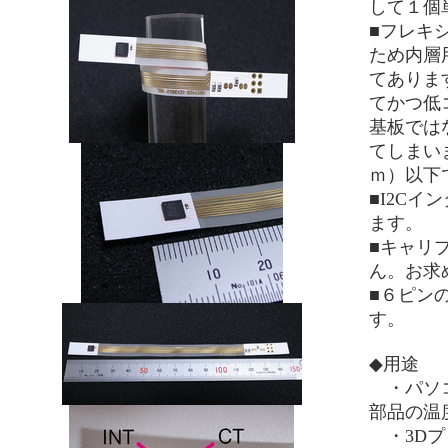
して１個
■フレキ
ため内層
てありま
てかつ低
基板では
てしまい
ｍ）以下
■I2C
ます。
■キャリ
ん。お求
■６ピン
す。
◆用途
・パソコ
部品の温
・3Dプ