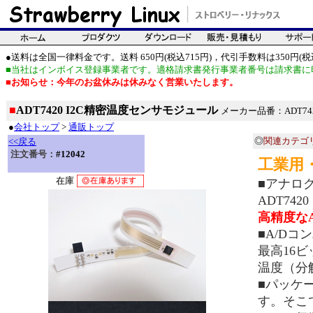
●送料は全国一律料金です。送料 650円(税込715円)，代引手数料は350円(税込
■当社はインボイス登録事業者です。適格請求書発行事業者番号は請求書に
■お知らせ：今年のお盆休みは休みなく営業いたします。
■
ADT7420 I2C精密温度センサモジュール
メーカー品番：ADT74
●
会社トップ
>
通販トップ
◎
関連カテゴ
<<戻る
注文番号：
#12042
工業用
在庫
■アナロ
ADT74
高精度なA
■A/D
最高16
温度（分解
■パッケ
す。そこ