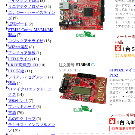
７セグメントLED
(8)
STM32-F
ボードです。
リニアテクノロジー
(35)
置してありま
エナジー・ハーベスティン
で1Mフラッシュ
グ
(9)
の他は、イーサ
ト、ＳＤカー
拡張ボード
(2)
Ｃアダプタ（..
STM32 Cortex-M3/M4/M0
製品
(7)
メーカー希望
ロジックアナライザ
(15)
の品
WIZnet製品
(8)
1台 5
アマチュア無線
(1)
LEDドライバ
(18)
#15068
CREE高輝度LED
(10)
注文番号
STM32-P152
STM32Lマイ
FTDI関連
(11)
P152
シリアル７セグメント
(2)
STM32のローパワー
液晶
(7)
コンボードです。
いますので電池動
STマイクロエレクトロニ
最適です。
●
US
クス
(14)
います。
●
マイクロ
振動センサ
(7)
充電回路も内蔵し
グ...
ブレッドボード
(3)
電源
(76)
メーカー希望価格
みの虫クリップ
(5)
1台 3,0
テキサス・インスツルメン
ツ
(28)