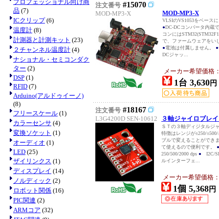
プロフェッショナル向け商
#15070
注文番号
品
(7)
MOD-MP3-X
MOD-MP3-X
ICクリップ
(6)
VLSIのVS1053をベー
●
DC-DCコンバータ内蔵
温度計
(8)
コンにはSTM32(STM32
計測器と計測キット
(23)
で、ファームウェアをい
●
電池は付属しません。
●
２チャンネル温度計
(4)
DCジャッ...
ナショナル・セミコンダク
ター
(2)
メーカー希望価格：EU
DSP
(1)
1台 3,630
円
RFID
(7)
Arduino(アルドゥイーノ)
(8)
#18167
注文番号
フリースケール
(1)
L3G4200D SEN-10612
３軸ジャイロブレイクア
カラーセンサ
(4)
ＳＴの３軸ディジタルジ
変換ソケット
(1)
特徴はレンジが±250/±50
ブルで変えることができ
オーディオ
(1)
て使えるので便利です。
LED
(25)
250/500/2000 dps
●
I2C/
ザイリンクス
(1)
ルインターフェ...
ディスプレイ
(14)
メーカー希望価格：US
ノルディック
(2)
1個 5,368
円
ロボット関係
(16)
PIC関連
(2)
ARMコア
(32)