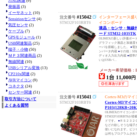
JTAG関連
(9)
発振器
(3)
イーサネット
(10)
#15042
インターフェース盛り
注文番号
Sensirionセンサ
(4)
STM32F103RBT6
イコンボード
気圧センサ
(2)
液晶・センサ・無線付
ケーブル
(7)
ード STM32-103STK
GPSモジュール
(1)
OLIMEXの新しい評価ボ
USB関連製品
(25)
グラフィック液晶と加速度セ
ーバを搭載しました。
●
電
端子・小物
(50)
ンバータ内蔵
●
その他：SD
ＭＰ３関連商品
(2)
ディオ入力出力内蔵
●
標準J
いはUSBバ...
無線関連
(10)
USBシリアル変換
(13)
メーカー希望価格：EUR
CP210x関連
(2)
1台 11,000
円
AVRマイコン
(9)
コネクタ
(24)
センサー関連
(51)
#15041
Cortex-M3の
注文番号
取引方法について
STM32F103RBT6
Cortex-M3マイ
よくある質問
P103(128KB+20K
OLIMEXのマイコン
STM32F103RBT
ドです。
●
ＲＳ２３２
などの欲しそうな端子
使いになれます。ビジ
は何もプログラムされて