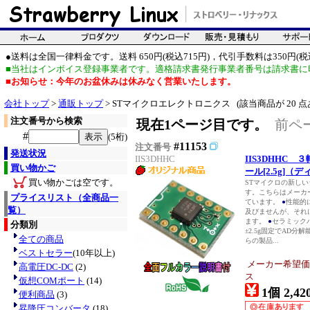
●送料は全国一律料金です。送料 650円(税込715円)，代引手数料は350円(税込
■当社はインボイス登録事業者です。適格請求書発行事業者番号は請求書に
■お知らせ：今年のお盆休みは休みなく営業いたします。
会社トップ
>
通販トップ
> STマイクロエレクトロニクス (該当商品が 20 点
注文番号から検索
現在1ページ目です。
前ペ
#
(5桁)
#11153
注文番号
発送状況
IIS3DHHC
IIS3DHHC
買い物かご
ール[2.5g]（
買い物かごは空です。
STマイクロの新し
す。こちらはメーカ
プライスリスト（全商品一
ています。
●
性能的には
覧）
及びませんが、それ
ます。
●
セラミック
分類別
±2.5g固定でAD分
全ての商品
らの製品...
ベストセラー
(10年以上)
メーカー希望価
高電圧DC-DC
(2)
ス
仮想COMポート
(14)
1個 2,42
便利商品
(3)
昇降圧コンバータ
(18)