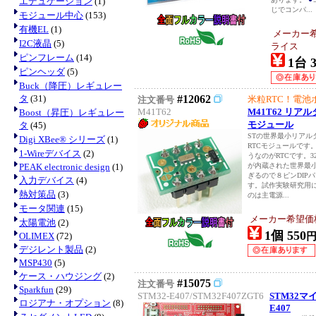
エデュケーション
(1)
じでコンパ...
モジュール中心
(153)
有機EL
(1)
メーカー
I2C液晶
(5)
ライス
ピンフレーム
(14)
1台 3
ピンヘッダ
(5)
Buck（降圧）レギュレー
タ
(31)
#12062
米粒RTC！電池
注文番号
M41T62
M41T62 リア
Boost（昇圧）レギュレー
モジュール
タ
(45)
STの世界最小リアル
Digi XBee® シリーズ
(1)
RTCモジュールです
1-Wireデバイス
(2)
うなのがRTCです。3
PEAK electronic design
(1)
が内蔵された世界最小
ぎるので８ピンDIP
入力デバイス
(4)
す。試作実験研究用
熱対策品
(3)
のは主電源...
モータ関連
(15)
メーカー希望価
太陽電池
(2)
1個 550
OLIMEX
(72)
デジレント製品
(2)
MSP430
(5)
ケース・ハウジング
(2)
#15075
注文番号
Sparkfun
(29)
STM32-E407/STM32F407ZGT6
STM32マ
ロジアナ・オプション
(8)
E407