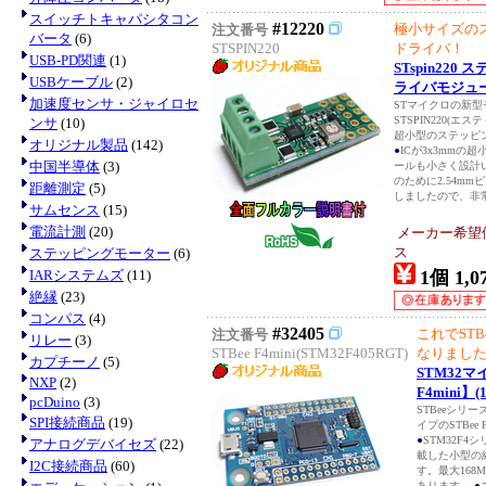
スイッチトキャパシタコン
#12220
極小サイズの
注文番号
バータ
(6)
STSPIN220
ドライバ！
USB-PD関連
(1)
STspin22
USBケーブル
(2)
ライバモジュ
加速度センサ・ジャイロセ
STマイクロの新
STSPIN220(
ンサ
(10)
超小型のステッピ
オリジナル製品
(142)
●
ICが3x3mmの
中国半導体
(3)
ールも小さく設計
のために2.54m
距離測定
(5)
しましたので、非常
サムセンス
(15)
電流計測
(20)
メーカー希望
ス
ステッピングモーター
(6)
IARシステムズ
(11)
1個 1,0
絶縁
(23)
コンパス
(4)
#32405
これでST
注文番号
リレー
(3)
STBee F4mini(STM32F405RGT)
なりまし
カプチーノ
(5)
STM32マ
NXP
(2)
F4mini】(
pcDuino
(3)
STBeeシリー
SPI接続商品
(19)
イプのSTBee
●
STM32F4シ
アナログデバイセズ
(22)
載した小型の
I2C接続商品
(60)
す。最大168
あります。
●