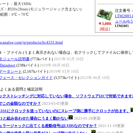
レート：最大1MHz
：約50x28mm (モジュラージャック含まない)
注文番号
囲：0℃～70℃
LTM288
ュール(6.5
￥3,080.
LTM2885
[税込]
w.analog.com/jp/products/ltc4331.html
ト・ファイル (うまく表示されない場合は、右クリックしてファイルに保存し
31モジュール説明書
(773kバイト)
2021年 02月 26日
Datasheet
(238kバイト)
2019年 06月 06日
31データシート
(2,167kバイト)
2019年 03月 10日
フェース・セレクションガイド
(3,573kバイト)
2023年 06月 10日
のよくある質問と補足説明
ックストレッチングに対応していない場合、ソフトウェアI2Cで対処できます
でこの金額なのですか？
2023-03-03更新
C4331にクロックを送っていないのにスレーブ側に勝手にクロックが出ます。
T21と組み合わせた場合にうまく動かない
2023-01-28更新
ュラージャックに出てくる差動信号はLVDSなのですか？
2021-11-19更新