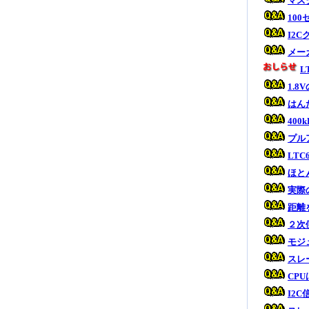
マス
10
I2
メー
L
1.
はん
40
プル
LT
ほと
実際
距離
２次
モジ
スレ
CP
I2