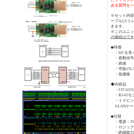
ある質問を一
※セット内容
ーブル(スト
きます。
※このユニッ
の接続はでき
◆特徴
・I2Cを長
・差動信号
・絶縁
・市販のLA
・低価格
◆内容品
・LTC43
・RJ-45
・１０ピン
※LANケー
◆仕様
・電源：3V～
・ロジック電源
・絶縁能力：1