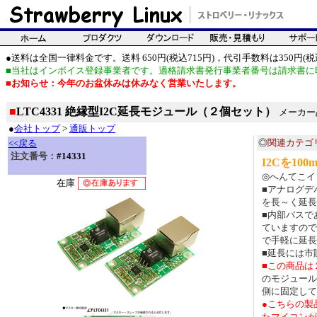
●送料は全国一律料金です。送料 650円(税込715円)，代引手数料は350円(税込
■当社はインボイス登録事業者です。適格請求書発行事業者番号は請求書に
■お知らせ：今年のお盆休みは休みなく営業いたします。
■
LTC4331 絶縁型I2C延長モジュール（２個セット）
メーカー品
●
会社トップ
>
通販トップ
◎
関連カテゴ
<<戻る
注文番号：
#14331
I2Cを1
◎へんてこイ
在庫
■アナログデバ
を長～く延長
■内部バスで
ていますので
で手軽に延長
■延長には市
■この商品は
のモジュール
側に固定して
●こちらの製
たマイコンが