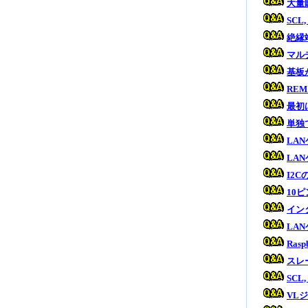
大量
SC
絶縁
マル
基板
RE
最初
単独
LA
LA
I2
10
イン
LA
Ras
スレ
SC
VL