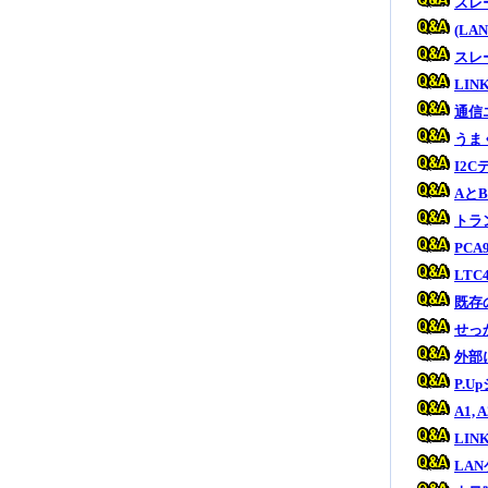
スレ
(L
スレ
LI
通信
うま
I2
Aと
トラ
PC
LT
既存
せっ
外部
P.
A1
LI
LA