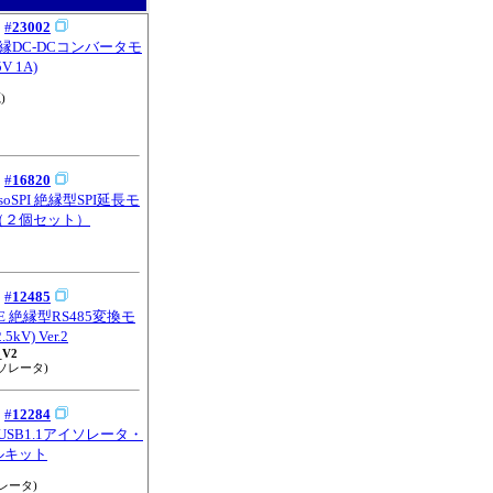
：
#
23002
 絶縁DC-DCコンバータモ
 1A)
)
：
#
16820
 isoSPI 絶縁型SPI延長モ
（２個セット）
：
#
12485
2E 絶縁型RS485変換モ
kV) Ver.2
_V2
イソレータ)
：
#
12284
4 USB1.1アイソレータ・
ルキット
レータ)