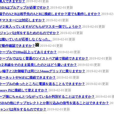
購入できますか？
2019-02-01更新
L, SDAはプルアップが必要ですか？
2019-02-01更新
端子のAとBは相手先のAとBに接続しますか？逆でも動作しますか？
2019-0
チマスターには対応しますか？
2019-02-01更新
が２枚入っていますがどちらがマスター側でしょうか？
2019-02-01更新
Mジャンパは何をするためのものですか？
2019-02-01更新
は動いていたが応答しなくなった。
2019-02-01更新
で動作確認できますか？
2019-02-01更新
Nケーブルで100m以上ってありますか？
2019-02-01更新
Nケーブルではなく普通のツイストペア線で接続できますか？
2019-02-01更新
Cの２本線をそのまま延長したのとはどう違いますか？
2019-02-01更新
ピン端子と2次側端子は同じ2.54mmグリッドに乗りますか？
2019-02-01更新
ターネットやWiFiに接続できますか？
2019-02-01更新
Nケーブルの余ったところに電源を送ることもできますか？
2019-02-01更新
pberry Piに接続して使えますか？
2019-02-01更新
ーブ側にちゃんとつながっているか判別することはできますか？
2019-02-0
L, SDAの他にチップセレクトとか割り込みの信号を送ることはできますか？
20
ジャンパは何をするものですか？
2019-02-01更新