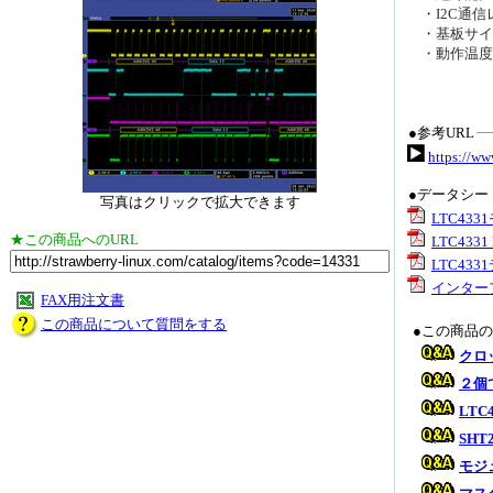
・I2C通信
・基板サイズ
・動作温度範
●参考URL
https://ww
●データシー
写真はクリックで拡大できます
LTC43
★この商品へのURL
LTC4331 
LTC43
インター
FAX用注文書
この商品について質問をする
●この商品
クロ
２個
LT
SH
モジ