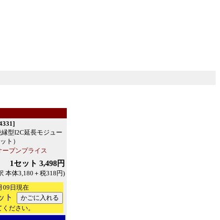
331]
1 絶縁型I2C延長モジュー
ット）
オープンプライス
1セット 3,498円
訳 本体3,180＋税318円)
月09日現在
ット
てください。