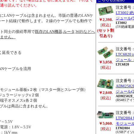
通り読んでください。
注文番号
LT3002
にLANケーブルは含まれません。市販の普通のLANケ
ジュール(5V
￥2,398.
レート結線)で動作します。２線のケーブルでも動作で
LT3002
[税込]
(5V絶縁電源
(セット割
ト同士の接続専用で
既存のLAN機器,ルータ,WiFiなどへ
引あり)
ません。
注文番号
く延長できる
LTC6820
ジュール
￥3,058.
LTC6820
[税込]
Nケーブルを流用
注文番号
ADM258
31モジュール基板x２枚（マスター側とスレーブ側）
ジュール(2.5
￥2,640.
モジュラージャックx２個
ADM2582E
[税込]
端子オスメスx各２個
(RS485ア
ブルは商品に含まれません。
注文番号
LTM288
5.5V
￥5,060.
モジュー
：1.8V～5.5V
LTM2884
[税込]
kV rms
(USBアイソ