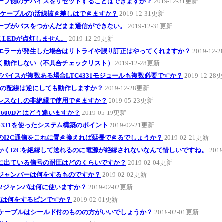
ーブ側のデバイスをリセットすることはできますか？
2019-12-31更新
ANケーブルの)活線抜き差しはできますか？
2019-12-31更新
ーブがバスをつかんだまま通信ができない。
2019-12-31更新
NK LEDが点灯しません。
2019-12-29更新
エラーが発生した場合はリトライや誤り訂正はやってくれますか？
2019-12-
く動作しない（不具合チェックリスト）
2019-12-28更新
Cデバイスが複数ある場合LTC4331モジュールも複数必要ですか？
2019-12-28
Bの配線は逆にしても動作しますか？
2019-12-28更新
ンスなしの非絶縁で使用できますか？
2019-05-23更新
A9600Dとはどう違いますか？
2019-05-19更新
C4331を使ったシステム構築のポイント
2019-02-21更新
のI2C通信をこれに置き換えれば延長できるでしょうか？
2019-02-21更新
かくI2Cを絶縁して送れるのに電源が絶縁されないなんて惜しいですね。
201
に出ている信号の耐圧はどのくらいですか？
2019-02-04更新
Upジャンパーは何をするものですか？
2019-02-02更新
, A2ジャンパは何に使いますか？
2019-02-02更新
NKは何をするピンですか？
2019-02-01更新
Nケーブルはシールド付のものの方がいいでしょうか？
2019-02-01更新