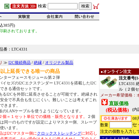
検索
385円)
印刷されております。
番：LTC4331
リ
≫
I2C接続商品
/
絶縁
/
オリジナル製品
00m以上延長できる唯一の商品
●オンライン注文
ンターフェースモジュール第２弾
注文番号[14
イセズのI2Cエクステンダー LTC4331を搭載したI2C
LTC433
できる通信セットです。
ル（２個セ
あるI2Cを外部に延長させることが可能です。絶縁され
メーカー希望価格：
安全で不具合も生じにくい。難しいことは考えずこれ
直販価格
できます。
(内
(税込価格)
販のLANケーブルを使うようになっています。
２個＝１セット単位での価格・販売となります。
２個
08
は同一のものですが設定によりマスター側、スレーブ
セ
数量
使います。
注文の個数を入力し
品はI2Cマスター側に
クロックストレッチング
に対応し
必要です。ない場合はまともに使えません。下のよく
こちらもお勧め