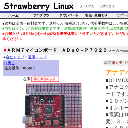
●送料は全国一律料金です。送料 650円(税込715円)，代引手数料は350円(税込
■当社はインボイス登録事業者です。適格請求書発行事業者番号は請求書に
■お知らせ：8月3日(月)～6日(木)を夏季休業とさせていただきます。た
承ください。
■
ＡＲＭ７マイコンボード ＡＤｕＣ－Ｐ７０２６
メーカー品番：
●
会社トップ
>
通販トップ
◎
関連カテゴ
<<戻る
注文番号：
#15017
アナデ
在庫
■OLIM
■アナログ
ードです
■２０ピ
■オンボ
■電源は
要）３．