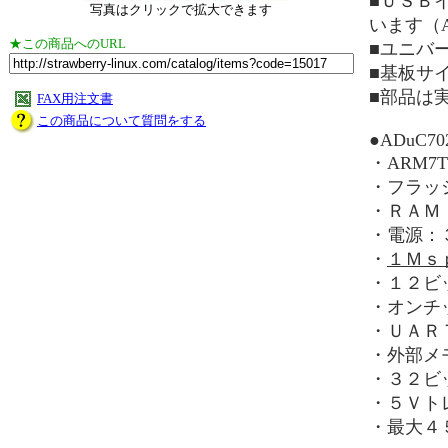
■ＵＳＢイ
写真はクリックで拡大できます
います（A
★この商品へのURL
■ユニバ
■基板サ
■部品は
FAX用注文書
この商品について質問をする
●ADuC70
・ARM7
・フラッ
・ＲＡＭ
・電源：
・
１Ｍｓ
・１２ビ
・オンチ
・ＵＡＲ
・外部メ
・３２ビ
・５Ｖト
・最大４