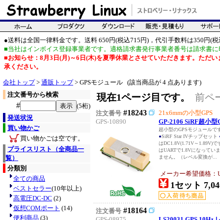
●送料は全国一律料金です。送料 650円(税込715円)，代引手数料は350円(税込
■当社はインボイス登録事業者です。適格請求書発行事業者番号は請求書に
■お知らせ：8月3日(月)～6日(木)を夏季休業とさせていただきます。た
承ください。
会社トップ
>
通販トップ
> GPSモジュール (該当商品が 4 点あります)
注文番号から検索
現在1ページ目です。
前ペ
#
(5桁)
#18243
21x6mmの小型GPS
注文番号
発送状況
GPS-10890
GP-2106 SiRF超
買い物かご
超小型のGPSモジュールです。21(
●
SiRF Star IVチップセット
買い物かごは空です。
はDC1.8V(1.71V～1.8
プライスリスト（全商品一
はUARTで1.8Vになっていま
覧）
ません。（レベル変換が...
分類別
メーカー希望価格：USD
全ての商品
1セット 7,04
ベストセラー
(10年以上)
高電圧DC-DC
(2)
仮想COMポート
(14)
#18164
注文番号
便利商品
(3)
GPS-08975
LS20031 GPS 10H