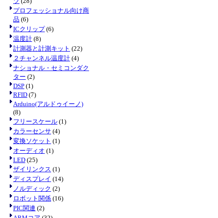
ツ
(28)
プロフェッショナル向け商
品
(6)
ICクリップ
(6)
温度計
(8)
計測器と計測キット
(22)
２チャンネル温度計
(4)
ナショナル・セミコンダク
ター
(2)
DSP
(1)
RFID
(7)
Arduino(アルドゥイーノ)
(8)
フリースケール
(1)
カラーセンサ
(4)
変換ソケット
(1)
オーディオ
(1)
LED
(25)
ザイリンクス
(1)
ディスプレイ
(14)
ノルディック
(2)
ロボット関係
(16)
PIC関連
(2)
ARMコア
(32)