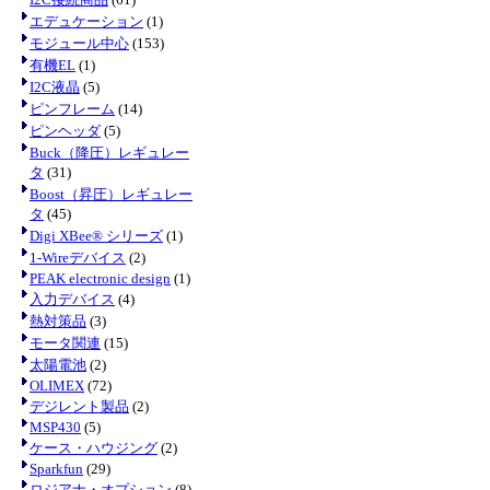
エデュケーション
(1)
モジュール中心
(153)
有機EL
(1)
I2C液晶
(5)
ピンフレーム
(14)
ピンヘッダ
(5)
Buck（降圧）レギュレー
タ
(31)
Boost（昇圧）レギュレー
タ
(45)
Digi XBee® シリーズ
(1)
1-Wireデバイス
(2)
PEAK electronic design
(1)
入力デバイス
(4)
熱対策品
(3)
モータ関連
(15)
太陽電池
(2)
OLIMEX
(72)
デジレント製品
(2)
MSP430
(5)
ケース・ハウジング
(2)
Sparkfun
(29)
ロジアナ・オプション
(8)