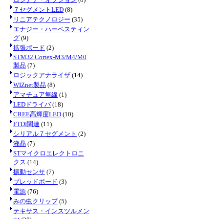
７セグメントLED
(8)
リニアテクノロジー
(35)
エナジー・ハーベスティン
グ
(9)
拡張ボード
(2)
STM32 Cortex-M3/M4/M0
製品
(7)
ロジックアナライザ
(14)
WIZnet製品
(8)
アマチュア無線
(1)
LEDドライバ
(18)
CREE高輝度LED
(10)
FTDI関連
(11)
シリアル７セグメント
(2)
液晶
(7)
STマイクロエレクトロニ
クス
(14)
振動センサ
(7)
ブレッドボード
(3)
電源
(76)
みの虫クリップ
(5)
テキサス・インスツルメン