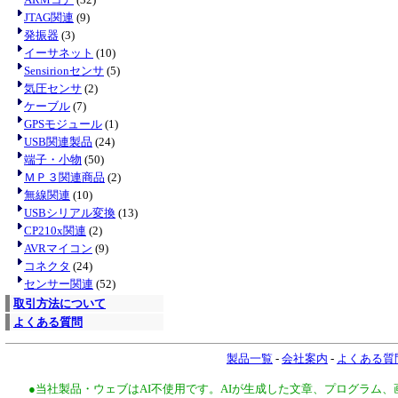
JTAG関連
(9)
発振器
(3)
イーサネット
(10)
Sensirionセンサ
(5)
気圧センサ
(2)
ケーブル
(7)
GPSモジュール
(1)
USB関連製品
(24)
端子・小物
(50)
ＭＰ３関連商品
(2)
無線関連
(10)
USBシリアル変換
(13)
CP210x関連
(2)
AVRマイコン
(9)
コネクタ
(24)
センサー関連
(52)
取引方法について
よくある質問
製品一覧
-
会社案内
-
よくある質
●当社製品・ウェブはAI不使用です。AIが生成した文章、プログラム