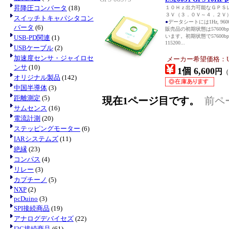
昇降圧コンバータ
(18)
１０Ｈｚ出力可能なＧＰＳ
３Ｖ（３．０Ｖ～４．２Ｖ
スイッチトキャパシタコン
●
データシートには1Hz, 9
バータ
(6)
販売品の初期状態は57600bp
います。初期状態で57600
USB-PD関連
(1)
115200...
USBケーブル
(2)
加速度センサ・ジャイロセ
メーカー希望価格：USD
ンサ
(10)
1個 6,600
円
（
オリジナル製品
(142)
中国半導体
(3)
距離測定
(5)
現在1ページ目です。
前ペ
サムセンス
(16)
電流計測
(20)
ステッピングモーター
(6)
IARシステムズ
(11)
絶縁
(23)
コンパス
(4)
リレー
(3)
カプチーノ
(5)
NXP
(2)
pcDuino
(3)
SPI接続商品
(19)
アナログデバイセズ
(22)
I2C接続商品
(61)