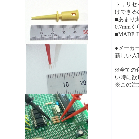
ト，リセ
けできる
■あまり
0.7mm
■MADE 
●メーカ
新しい入
※全ての
い時に欲
※この注文