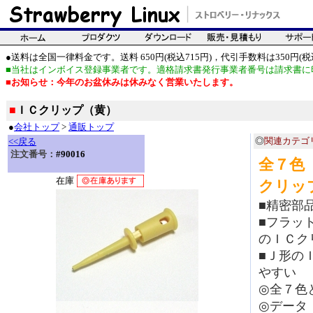
●送料は全国一律料金です。送料 650円(税込715円)，代引手数料は350円(税込
■当社はインボイス登録事業者です。適格請求書発行事業者番号は請求書に
■お知らせ：今年のお盆休みは休みなく営業いたします。
■
ＩＣクリップ（黄）
●
会社トップ
>
通販トップ
◎
関連カテゴ
<<戻る
注文番号：
#90016
全７色
在庫
クリッ
■精密部
■フラッ
のＩＣク
■Ｊ形の
やすい
◎全７色
◎データ