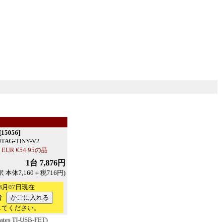
5056]
JTAG-TINY-V2
R €54.95の品
1台 7,876円
訳 本体7,160＋税716円)
8月07日現在
台
してください。
lates TI-USB-FET)