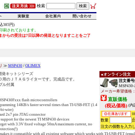
検索
385円)
印刷されております。
だいまからの受注は7日以降の発送となりますことをご了
リ
≫
MSP430
/
OLIMEX
の開発キットシリーズ
●オンライン注文
０用のＪＴＡＧライターです。完成品です。
注文番号[1
ブル付属
MSP430-
メーカー希望価格：EU
直販価格
 MSP430Fxxx flash microcontrollers
rogramming 14KB/s faster several times than TI-USB-FET (1.4
(内
(税込価格)
bi-wire)
0
ndard 2x7 pin JTAG connector
 support for the newest TI MSP430 devices
数量
target with 3.3V fixed voltage 50mA maximum current, no
注文の個数を入力
rotection(!)
makes it compatible with all existing software which works with TI-USB-FET (emu