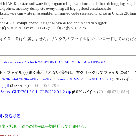
ith IAR Kickstart software for programming, real time emulation, debugging, step 
eakpoints, memory dump etc everything all high priced emulators do
kstart you can write in assembler unlimited code size and to write in C with 2K lim
rs
free GCC C compiler and Insight MSP430 toolchain and debugger
ズ：約５０ｘ４０ｍｍ JTAGケーブル：約２０ｃｍ
はＣＤ－Ｒは付属しません。リンク先のファイルをダウンロードしていただ
ww.olimex.com/Products/MSP430/JTAG/MSP430-JTAG-TINY-V2/
ト・ファイル (うまく表示されない場合は、右クリックしてファイルに保存し
o%20install%20and%20use%20Olimex%20MSP430%20JTAG.pdf
(170kバイト)
ag.gif
(3kバイト)
2006年 05月 29日
Setup_GUI%201.3.0.1_CLI%202.0.1.2.zip
(6,039kバイト)
2011年 02月 08日
問
-
発送状況
、画像・写真、架空の情報は一切使用していません。