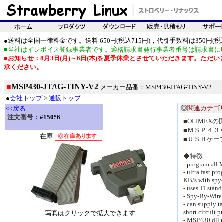
●送料は全国一律料金です。送料 650円(税込715円)，代引手数料は350円(税込
■当社はインボイス登録事業者です。適格請求書発行事業者番号は請求書に
■お知らせ：8月3日(月)～6日(木)を夏季休業とさせていただきます。た
承ください。
■
MSP430-JTAG-TINY-V2
メーカー品番：MSP430-JTAG-TINY-V2
●
会社トップ
>
通販トップ
◎
関連カテゴ
<<戻る
注文番号：
#15056
■OLIMEX
■ＭＳＰ４３
在庫
■ＵＳＢケー
◆特徴
- program all
- ultra fast p
KB/s with spy-
- uses TI sta
- Spy-By-Wire
- can supply 
short circuit p
写真はクリックで拡大できます
- MSP430.dll 