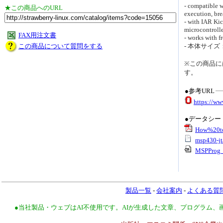
- compatible w
★この商品へのURL
execution, br
- with IAR Kic
microcontrolle
FAX用注文書
- works with 
この商品について質問をする
- 本体サイ
※この商品に
す。
●参考URL
https://w
●データシー
How%20t
msp430-jt
MSPProg_
製品一覧
-
会社案内
-
よくある質
●当社製品・ウェブはAI不使用です。AIが生成した文章、プログラム