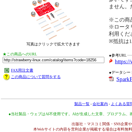
ません。
※この商
※ロータ
利用くだ
※抵抗は
写真はクリックで拡大できます
★この商品へのURL
●参考URL
https:
FAX用注文書
●データシー
この商品について質問をする
SparkF
製品一覧
-
会社案内
-
よくある質
●当社製品・ウェブはAI不使用です。AIが生成した文章、プログラム
出版社・マスコミ関係・SNS企業や
本Webサイトの内容を営利企業が掲載する場合は有料無料