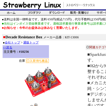
●送料は全国一律料金です。送料 650円(税込715円)，代引手数料は350円(税込
■当社はインボイス登録事業者です。適格請求書発行事業者番号は請求書に
■お知らせ：今年のお盆休みは休みなく営業いたします。
■
Decade Resistance Box
メーカー品番：KIT-13006
●
会社トップ
>
通販トップ
◎
関連カテゴ
<<戻る
注文番号：
#18256
■Spar
す。
在庫
■0Ωから
整するこ
それぞれ
■メカニ
純・シン
■デジポ
しません
多いです