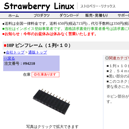
●送料は全国一律料金です。送料 650円(税込715円)，代引手数料は350円(税込
■当社はインボイス登録事業者です。適格請求書発行事業者番号は請求書に
■お知らせ：今年のお盆休みは休みなく営業いたします。
■
10P ピンフレーム（１列×１０）
●
会社トップ
>
通販トップ
◎
関連カテゴ
<<戻る
注文番号：
#94210
■１列ｘ１０
■２．５４ｍ
在庫
■黒い部分の
■このコネク
要な長さにカ
※ピン部分が
す。
写真はクリックで拡大できます