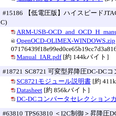
#15186
【低電圧版】ハイスピードJTAGデバ
C)
ARM-USB-OCD_and_OCD_H_manua
OpenOCD-OLIMEX-WINDOWS.zip
07176439f18e99ed0ce65b19cc7d3a816
Manual_IAR.pdf
[約 144kバイト]
#18721
SC8721 可変型昇降圧DC-DC
SC8721モジュール説明書
[約 41
Datasheet
[約 856kバイト]
DC-DCコンバータセレクション
#63810
TPS63810 ＜I2C制御＞昇降圧