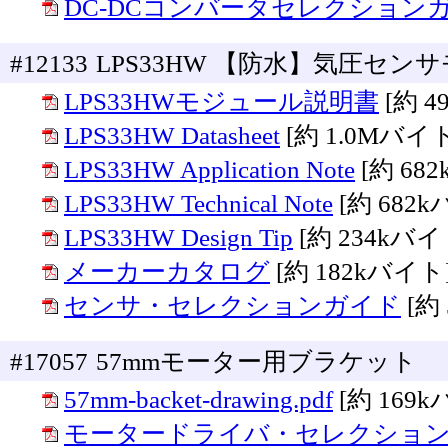
DC-DCコンバータセレクション
#12133
LPS33HW 【防水】気圧センサモ
LPS33HWモジュール説明書
[約 
LPS33HW Datasheet
[約 1.0Mバイ
LPS33HW Application Note
[約 68
LPS33HW Technical Note
[約 682
LPS33HW Design Tip
[約 234kバイ
メーカーカタログ
[約 182kバイト
センサ・セレクションガイド
[約
#17057
57mmモーター用ブラケット
57mm-backet-drawing.pdf
[約 169
モータードライバ・セレクショ