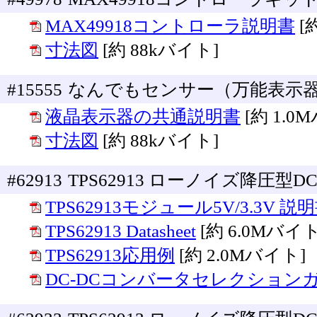
MAX49918コントローラ説明書
[
寸法図
[約 88kバイト]
#15555
なんでもセンサー（万能表示
液晶表示器の共通説明書
[約 1.0
寸法図
[約 88kバイト]
#62913
TPS62913 ローノイズ降圧型DC
TPS62913モジュール5V/3.3V 説
TPS62913 Datasheet
[約 6.0Mバイト
TPS62913応用例
[約 2.0Mバイト]
DC-DCコンバータセレクション