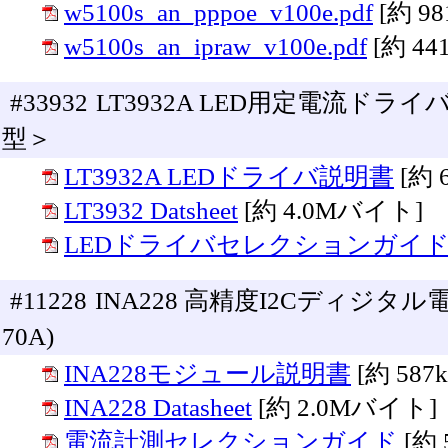
w5100s_an_pppoe_v100e.pdf
[約 9
w5100s_an_ipraw_v100e.pdf
[約 4
#33932
LT3932A LED用定電流ドライ
型＞
LT3932A LEDドライバ説明書
[約
LT3932 Datsheet
[約 4.0Mバイト]
LEDドライバセレクションガイ
#11228
INA228 高精度I2Cディジ
70A)
INA228モジュール説明書
[約 58
INA228 Datasheet
[約 2.0Mバイト]
電流計測セレクションガイド
[約