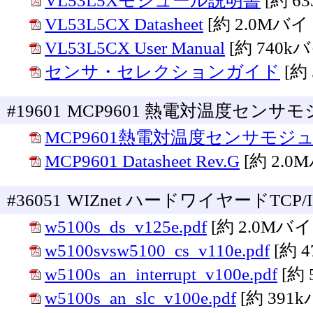
VL53L5Xモジュール説明書
[約 6
VL53L5CX Datasheet
[約 2.0Mバイ
VL53L5CX User Manual
[約 740k
センサ・セレクションガイド
[約
#19601
MCP9601 熱電対温度セン
MCP9601熱電対温度センサモジ
MCP9601 Datasheet Rev.G
[約 2.0
#36051
WIZnet ハードワイヤードTCP/
w5100s_ds_v125e.pdf
[約 2.0Mバ
w5100svsw5100_cs_v110e.pdf
[約 
w5100s_an_interrupt_v100e.pdf
[約
w5100s_an_slc_v100e.pdf
[約 391