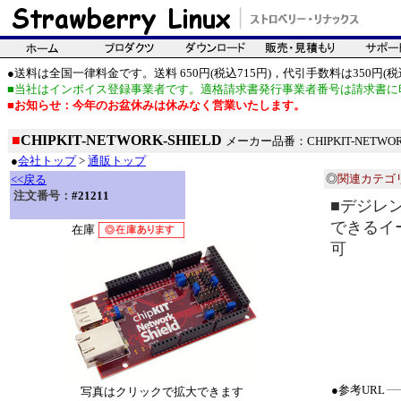
●送料は全国一律料金です。送料 650円(税込715円)，代引手数料は350円(税込
■当社はインボイス登録事業者です。適格請求書発行事業者番号は請求書に
■お知らせ：今年のお盆休みは休みなく営業いたします。
■
CHIPKIT-NETWORK-SHIELD
メーカー品番：CHIPKIT-NETWORK
●
会社トップ
>
通販トップ
◎
関連カテゴ
<<戻る
注文番号：
#21211
■デジレン
できるイー
在庫
可
●参考URL
写真はクリックで拡大できます