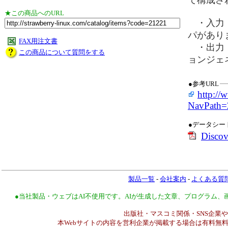
で構成さ
★この商品へのURL
・入力：
パがあり
FAX用注文書
・出力：
この商品について質問をする
ョンジェ
●参考URL
http://
NavPath
●データシー
Disco
製品一覧
-
会社案内
-
よくある質
●当社製品・ウェブはAI不使用です。AIが生成した文章、プログラム
出版社・マスコミ関係・SNS企業や
本Webサイトの内容を営利企業が掲載する場合は有料無料