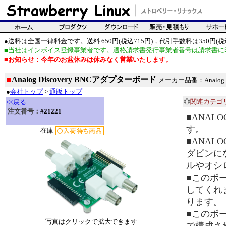
●送料は全国一律料金です。送料 650円(税込715円)，代引手数料は350円(税込
■当社はインボイス登録事業者です。適格請求書発行事業者番号は請求書に
■お知らせ：今年のお盆休みは休みなく営業いたします。
■
Analog Discovery BNCアダプターボード
メーカー品番：Analog Disc
●
会社トップ
>
通販トップ
◎
関連カテゴ
<<戻る
注文番号：
#21221
■ANAL
す。
在庫
■ANAL
ダピンに
ルやオシ
■このボ
してくれ
ります。
■このボ
写真はクリックで拡大できます