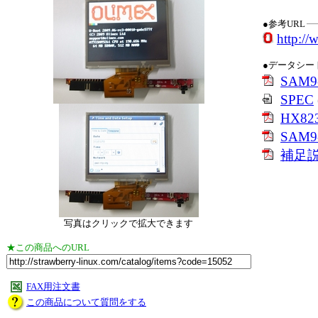
●参考URL
http:/
●データシー
SAM9-
SPEC
HX823
SAM9-
補足
写真はクリックで拡大できます
★この商品へのURL
FAX用注文書
この商品について質問をする