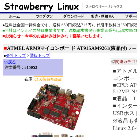
●送料は全国一律料金です。送料 650円(税込715円)，代引手数料は350円(税込
■当社はインボイス登録事業者です。適格請求書発行事業者番号は請求書に
■お知らせ：今年のお盆休みは休みなく営業いたします。
■
ATMEL ARM9マイコンボー ド AT91SAM9261(液晶付)
メー
●
会社トップ
>
通販トップ
◎
関連カテゴ
<<戻る
注文番号：
#15052
■アトメ
コンボー
在庫
■CPU: A
512MB N
■液晶：TF
■インター
USBホスト
※液晶も
Linux