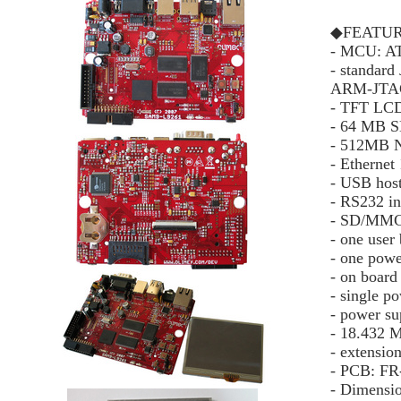
◆FEATUR
- MCU: A
- standar
ARM-JTA
- TFT LCD
- 64 MB
- 512MB NA
- Ethernet
- USB hos
- RS232 in
- SD/MMC 
- one user
- one powe
- on board
- single p
- power sup
- 18.432 M
- extensio
- PCB: FR-
- Dimensio