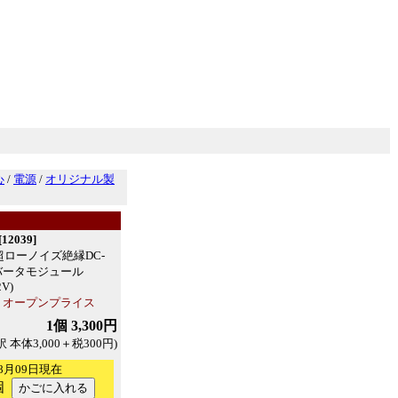
心
/
電源
/
オリジナル製
2039]
9 超ローノイズ絶縁DC-
バータモジュール
2V)
：オープンプライス
1個 3,300円
訳 本体3,000＋税300円)
8月09日現在
個