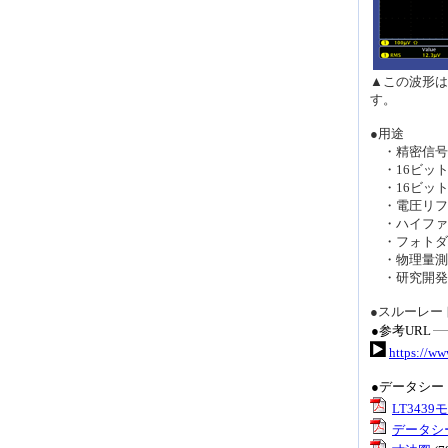
▲この波形は
す。
●用途
・精密信号
・16ビット 
・16ビット 
・電圧リフ
・ハイファ
・フォトダ
・物理量測
・研究開発
●スルーレー
●参考URL
https://ww
●データシー
LT343
データシー