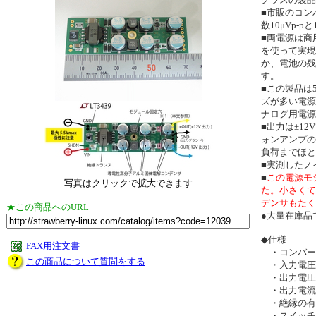
■市販のコン
数10μVp-p
■両電源は商
を使って実現
か、電池の残
す。
■この製品は
ズが多い電源
ナログ用電源
■出力は±1
ォンアンプの
負荷までほと
■実測したノ
■
この電源モ
写真はクリックで拡大できます
た。小さくて
デンサもたく
★この商品へのURL
●大量在庫品
◆仕様
FAX用注文書
・コンバータ
この商品について質問をする
・入力電圧：DC
・出力電圧：
・出力電流：正
・絶縁の有
・スイッチン