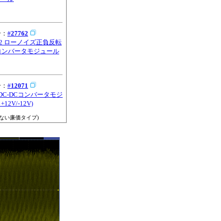
号：
#
27762
762 ローノイズ正負反転
Cコンバータモジュール
号：
#
12071
1 DC-DCコンバータモジ
12V/-12V)
ない廉価タイプ)