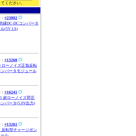
してください。
号：
#
23002
2 絶縁DC-DCコンバータ
(5V 1A)
号：
#
13260
260 ローノイズ正負反転
Cコンバータモジュール
号：
#
16241
241 超ローノイズ昇圧
コンバータ(5.0V出力)
号：
#
13261
261 反転型チャージポン
ュール