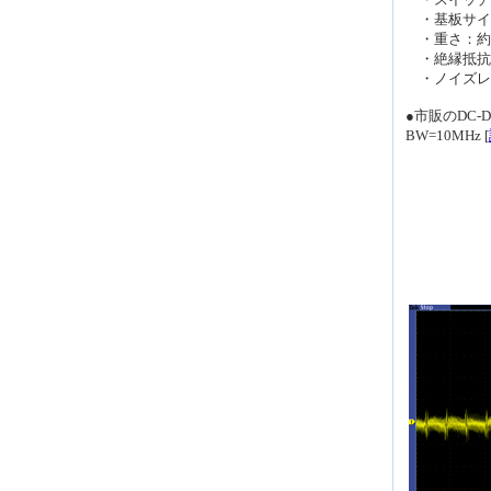
・基板サイズ
・重さ：約1
・絶縁抵抗：2
・ノイズレベル
●市販のDC-D
BW=10MHz [