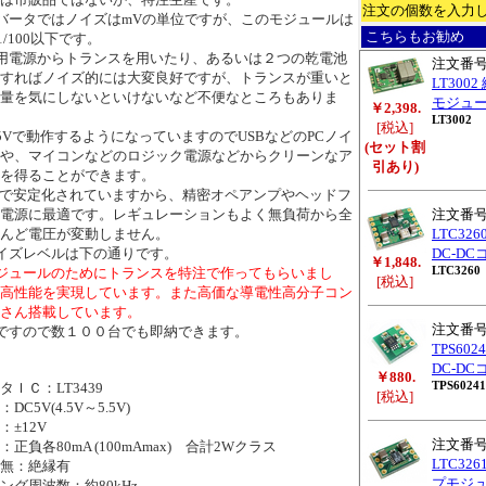
注文の個数を入力
バータではノイズはmVの単位ですが、このモジュールは
こちらもお勧め
と1/100以下です。
用電源からトランスを用いたり、あるいは２つの乾電池
注文番
すればノイズ的には大変良好ですが、トランスが重いと
LT300
量を気にしないといけないなど不便なところもありま
モジュール
￥2,398.
LT3002
[税込]
5Vで動作するようになっていますのでUSBなどのPCノイ
(セット割
や、マイコンなどのロジック電源などからクリーンなア
引あり)
を得ることができます。
2Vで安定化されていますから、精密オペアンプやヘッドフ
電源に最適です。レギュレーションもよく無負荷から全
注文番
んど電圧が変動しません。
LTC3
イズレベルは下の通りです。
DC-D
￥1,848.
LTC3260
ジュールのためにトランスを特注で作ってもらいまし
[税込]
高性能を実現しています。また高価な導電性高分子コン
さん搭載しています。
注文番
ですので数１００台でも即納できます。
TPS60
DC-DC
￥880.
TPS60241
ＩＣ：LT3439
[税込]
5V(4.5V～5.5V)
±12V
注文番
負各80mA (100mAmax) 合計2Wクラス
LTC3
無：絶縁有
プモジ
グ周波数：約80kHz