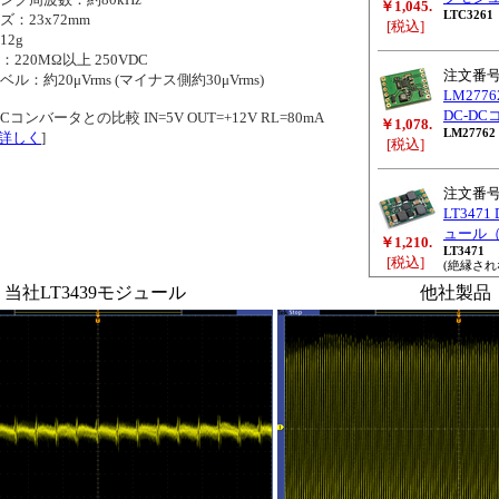
￥1,045.
LTC3261
：23x72mm
[税込]
2g
20MΩ以上 250VDC
注文番
：約20μVrms (マイナス側約30μVrms)
LM27
DC-D
Cコンバータとの比較 IN=5V OUT=+12V RL=80mA
￥1,078.
LM27762
詳しく
]
[税込]
注文番
LT347
ュール（+
￥1,210.
LT3471
[税込]
(絶縁され
当社LT3439モジュール
他社製品