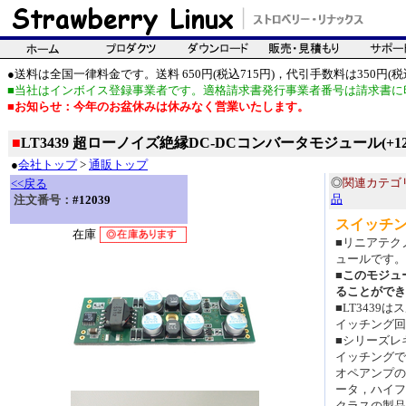
●送料は全国一律料金です。送料 650円(税込715円)，代引手数料は350円(税込
■当社はインボイス登録事業者です。適格請求書発行事業者番号は請求書に
■お知らせ：今年のお盆休みは休みなく営業いたします。
■
LT3439 超ローノイズ絶縁DC-DCコンバータモジュール(+12V/
●
会社トップ
>
通販トップ
◎
関連カテゴ
<<戻る
品
注文番号：
#12039
スイッチ
在庫
■リニアテク
ュールです。
■
このモジュ
ることができ
■LT343
イッチング回
■シリーズレ
イッチングで
オペアンプの
ータ，ハイフ
クラスの製品