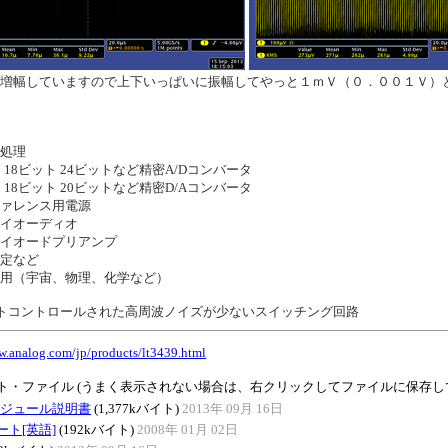
増幅していますので上下いっぱいに振幅してやっと１ｍＶ（０．００１Ｖ）
処理
18ビット 24ビットなど精密A/Dコンバータ
18ビット 20ビットなど精密D/Aコンバータ
ァレンス用電源
イオーディオ
イオードプリアンプ
定など
用（宇宙、物理、化学など）
トコントロールされた高周波ノイズが少ないスイッチング回路
w.analog.com/jp/products/lt3439.html
ト・ファイル (うまく表示されない場合は、右クリックしてファイルに保存し
9モジュール説明書
(1,377kバイト)
2013年 09月 16日
ト[英語]
(192kバイト)
2008年 01月 02日