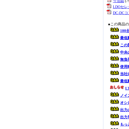
寸法図
(
LDOセ
DC-D
●この商品
10
最低
この
中央
無負
使用
当社
最低
L
ノイ
オシ
出力
出力
もっ