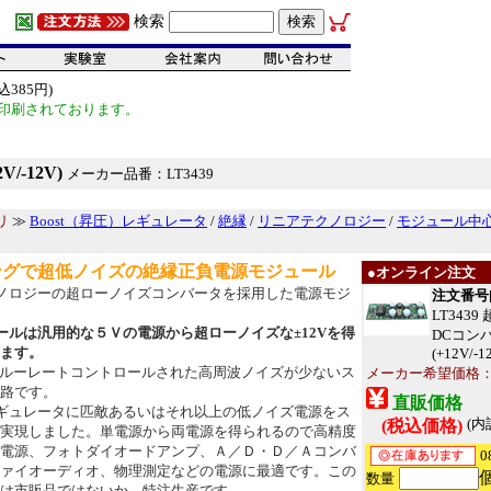
検索
385円)
印刷されております。
-12V)
メーカー品番：LT3439
リ
≫
Boost（昇圧）レギュレータ
/
絶縁
/
リニアテクノロジー
/
モジュール中
ングで超低ノイズの絶縁正負電源モジュール
●オンライン注文
ノロジーの超ローノイズコンバータを採用した電源モジ
注文番号[1
LT343
ールは汎用的な５Ｖの電源から超ローノイズな±12Vを得
DCコン
ます。
(+12V/-1
9はスルーレートコントロールされた高周波ノイズが少ないス
メーカー希望価格
路です。
直販価格
ギュレータに匹敵あるいはそれ以上の低ノイズ電源をス
(内
(税込価格)
実現しました。単電源から両電源を得られるので高精度
電源、フォトダイオードアンプ、Ａ／Ｄ・Ｄ／Ａコンバ
0
ァイオーディオ、物理測定などの電源に最適です。この
数量
は市販品ではないか、特注生産です。