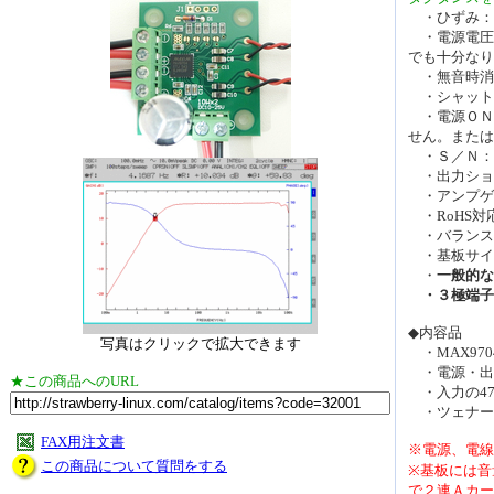
・ひずみ：0.0
・電源電圧：D
でも十分なり
・無音時消費
・シャット
・電源ＯＮ時
せん。または
・Ｓ／Ｎ：8
・出力ショ
・アンプゲ
・RoHS対
・バランス
・基板サイズ
・
一般的な
・３極端子
◆内容品
写真はクリックで拡大できます
・MAX97
・電源・出
★この商品へのURL
・入力の47
・ツェナー
FAX用注文書
※電源、電線
この商品について質問をする
※基板には音
で２連Ａカー