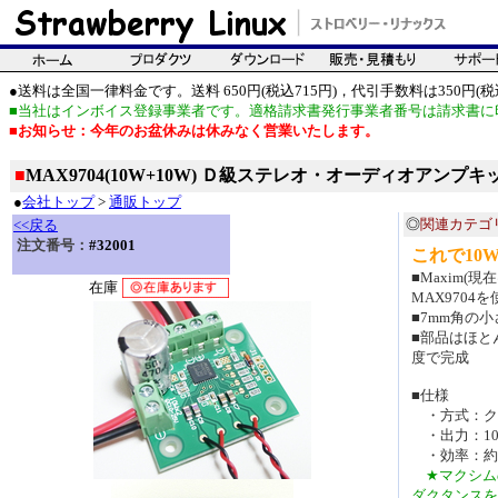
●送料は全国一律料金です。送料 650円(税込715円)，代引手数料は350円(税込
■当社はインボイス登録事業者です。適格請求書発行事業者番号は請求書に
■お知らせ：今年のお盆休みは休みなく営業いたします。
■
MAX9704(10W+10W) Ｄ級ステレオ・オーディオアンプキット
●
会社トップ
>
通販トップ
◎
関連カテゴ
<<戻る
注文番号：
#32001
これで10
■Maxim(
在庫
MAX970
■7mm角の
■部品はほと
度で完成
■仕様
・方式：ク
・出力：10W
・効率：約7
★マクシム
ダクタンスを