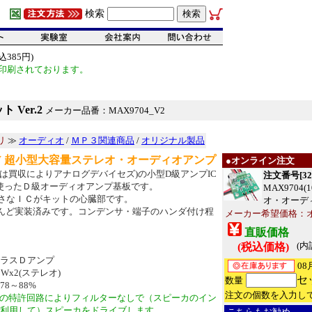
検索
385円)
印刷されております。
 Ver.2
メーカー品番：MAX9704_V2
リ
≫
オーディオ
/
ＭＰ３関連商品
/
オリジナル製品
W 超小型大容量ステレオ・オーディオアンプ
●オンライン注文
現在は買収によりアナログデバイセズ)の小型D級アンプIC
注文番号[320
4を使ったＤ級オーディオアンプ基板です。
MAX9704
小さなＩＣがキットの心臓部です。
オ・オーディ
んど実装済みです。コンデンサ・端子のハンダ付け程
メーカー希望価格：
直販価格
(内
(税込価格)
ラスＤアンプ
08
x2(ステレオ)
セ
数量
8～88%
注文の個数を入力し
の特許回路によりフィルターなしで（スピーカのイン
利用して）スピーカをドライブします。
こちらもお勧め