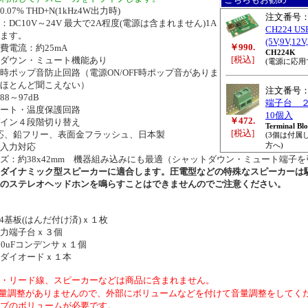
7% THD+N(1kHz4W出力時)
注文番号
C10V～24V 最大で2A程度(電源は含まれません)1A
CH224 
ます。
(5V,9V,12
￥990.
電流：約25mA
CH224K
[税込]
ダウン・ミュート機能あり
(電源に応用
ポップ音防止回路（電源ON/OFF時ポップ音がありま
ほとんど聞こえない）
注文番号
8～97dB
端子台 ２ピ
ート・温度保護回路
10個入
￥472.
イン４段階切り替え
Terminal Bl
[税込]
応、鉛フリー、表面金フラッシュ、日本製
(3個は付属
方へ)
入力対応
：約38x42mm 機器組み込みにも最適（シャットダウン・ミュート端子
ダイナミック型スピーカーに適合します。圧電型などの特殊なスピーカーは
のステレオヘッドホンを鳴らすことはできませんのでご注意ください。
04基板(はんだ付け済)ｘ１枚
力端子台ｘ３個
0uFコンデンサｘ１個
ダイオードｘ１本
・リード線、スピーカーなどは商品に含まれません。
量調整がありませんので、外部にボリュームなどを付けて音量調整をしてく
ブのボリュームが必要です。