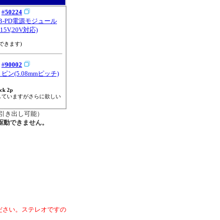
：
#
50224
USB-PD電源モジュール
V,15V,20V対応)
できます)
：
#
90002
ン(5.08mmピッチ)
ock 2p
していますがさらに欲しい
を引き出し可能）
駆動できません。
ださい。ステレオですの