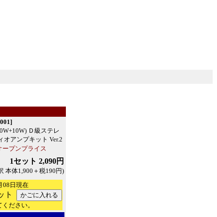
01]
(10W+10W) Ｄ級ステレ
オアンプキット Ver.2
オープンプライス
1セット 2,090円
訳 本体1,900＋税190円)
月08日現在
ット
てください。