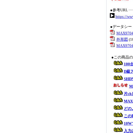
●参考URL
https://w
●データシー
MAX97
外形図
(
MAX97
●この商品
10
D級
SH
M
片c
MAX
どの
この
10
入力