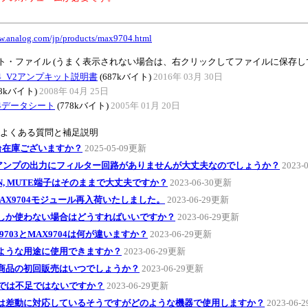
ww.analog.com/jp/products/max9704.html
ト・ファイル (うまく表示されない場合は、右クリックしてファイルに保存し
04_V2アンプキット説明書
(687kバイト)
2016年 03月 30日
18kバイト)
2008年 04月 25日
04データシート
(778kバイト)
2005年 01月 20日
のよくある質問と補足説明
0台在庫ございますか？
2025-05-09更新
アンプの出力にフィルター回路がありませんが大丈夫なのでしょうか？
2023-
DN, MUTE端子はそのままで大丈夫ですか？
2023-06-30更新
AX9704モジュール再入荷いたしました。
2023-06-29更新
hしか使わない場合はどうすればいいですか？
2023-06-29更新
9703とMAX9704は何が違いますか？
2023-06-29更新
ような用途に使用できますか？
2023-06-29更新
商品の初回販売はいつでしょうか？
2023-06-29更新
Wでは不足ではないですか？
2023-06-29更新
は差動に対応しているそうですがどのような機器で使用しますか？
2023-06-