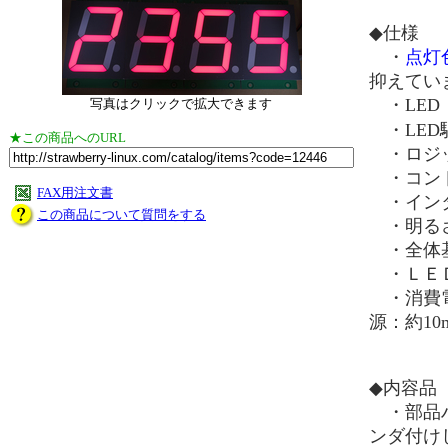
◆仕様
・
点灯
抑えてい
・LED：
写真はクリックで拡大できます
・LED駆
★この商品へのURL
・ロジッ
・コントロ
FAX用注文書
・インタ
この商品について質問をする
・明るさ
・全体基板サ
・ＬＥＤサイ
・消費電流
源：約10
◆内容品
・部品ハ
ンダ付け