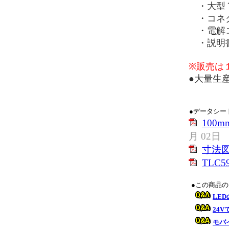
・大型７
・コネク
・電解コ
・説明書
※販売は
●大量生
●データシー
100
月 02日
寸法
TLC59
●この商品
LE
24
モバ