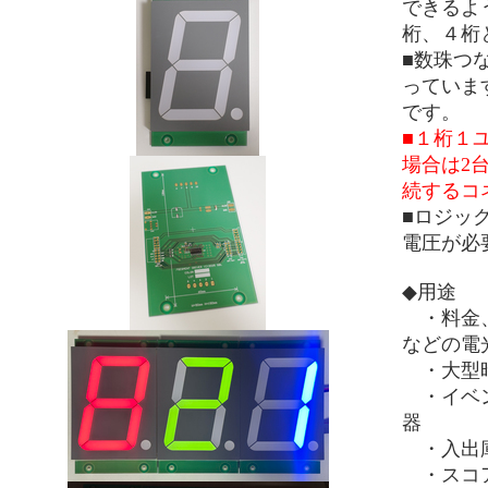
できるよ
桁、４桁
■数珠つ
っていま
です。
■１桁１
場合は2
続するコ
■ロジック
電圧が必
◆用途
・料金、
などの電
・大型
・イベン
器
・入出庫
・スコ