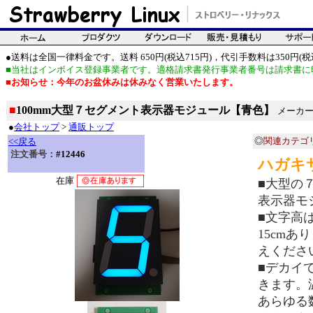
●送料は全国一律料金です。送料 650円(税込715円)，代引手数料は350円(税込
■当社はインボイス登録事業者です。適格請求書発行事業者番号は請求書に
■お知らせ：今年のお盆休みは休みなく営業いたします。
■
100mm大型７セグメント表示器モジュール【青色】
メーカー
●
会社トップ
>
通販トップ
◎
関連カテゴ
<<戻る
注文番号：
#12446
ハガキ
在庫
■大型の
表示器モ
■文字高は
15cm
えくださ
■デカイ
きます。
あらゆる