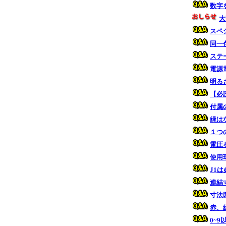
数字
大
スペ
同一
ステ
電源
明る
【必
付属
緑は
１つ
電圧
使用
J1
連結
寸法
赤、
0~