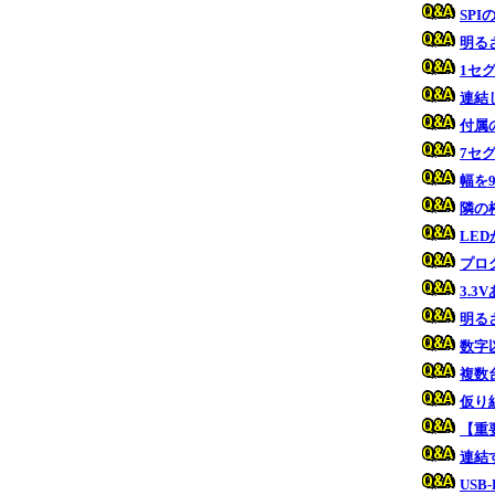
SP
明る
1セ
連結
付属
7セ
幅を
隣の
LE
プロ
3.
明る
数字
複数
仮り
【重
連結
US