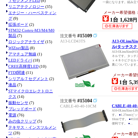
７セグメントLED
(8)
一袋になります。組み立て
リニアテクノロジー
(35)
メーカー希望価格：EU
エナジー・ハーベスティン
グ
(9)
1台 1,628
円
拡張ボード
(2)
STM32 Cortex-M3/M4/M0
#15109
製品
(7)
注文番号
A13-LCD43TS
A13-OLinu
ロジックアナライザ
(15)
ル(タッチスク
WIZnet製品
(8)
A13-OLinuXino
アマチュア無線
(1)
ネルです。タッチ
LEDドライバ
(18)
ｘ４８０ピクセル
裏についています
CREE高輝度LED
(10)
FTDI関連
(11)
メーカー希望価格
シリアル７セグメント
(2)
1台 5,3
液晶
(7)
STマイクロエレクトロニ
クス
(14)
#15104
注文番号
振動センサ
(7)
CABLE-40-40
CABLE-40-40-10CM
ブレッドボード
(3)
A10-OLinuXin
電源
(76)
す。
●
1.27mm
10cmです。
●
#1
みの虫クリップ
(5)
便利です。
●
...
テキサス・インスツルメン
ツ
(28)
メーカー希望価格