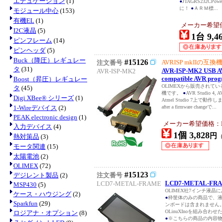
エデュケーション
(1)
●
JTAGRS232CPo
に！
●
ＡＲＭ標...
モジュール中心
(153)
有機EL
(1)
メーカー希望価格
I2C液晶
(5)
1台 9,4
ピンフレーム
(14)
ピンヘッダ
(5)
Buck（降圧）レギュレー
#15126
AVRISP mkIIの互換
注文番号
タ
(31)
AVR-ISP-MK2 USB A
AVR-ISP-MK2
compatible AVR pro
Boost（昇圧）レギュレー
OLIMEXから販売されているAT
タ
(45)
機です。
●
AVR Studio 4, AV
Digi XBee® シリーズ
(1)
Atmel Studio 7上で動作
1-Wireデバイス
(2)
after a firmware changeで...
PEAK electronic design
(1)
メーカー希望価格：EUR
入力デバイス
(4)
1個 3,828
円
熱対策品
(3)
モータ関連
(15)
太陽電池
(2)
OLIMEX
(72)
#15123
デジレント製品
(2)
注文番号
LCD7-METAL-FR
LCD7-METAL-FRAME
MSP430
(5)
OLIMEX社7インチ液
ケース・ハウジング
(2)
●
枠筐体のみの商品で、液晶
Sparkfun
(29)
ンボードは含まれません
OLinuXInoを組み合
ロジアナ・オプション
(8)
●
※こちらの商品の内容