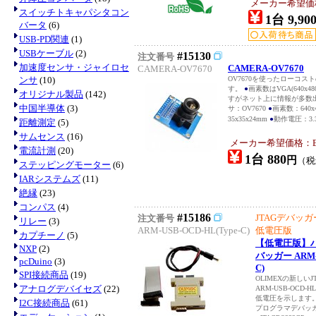
メーカー希望価格：
スイッチトキャパシタコン
1台 9,90
バータ
(6)
USB-PD関連
(1)
USBケーブル
(2)
#15130
注文番号
加速度センサ・ジャイロセ
CAMERA-OV7670
CAMERA-OV7670
ンサ
(10)
OV7670を使ったローコス
す。
●
画素数はVGA(640x
オリジナル製品
(142)
すがネット上に情報が多数
中国半導体
(3)
サ：OV7670
●
画素数：640
35x35x24mm
●
動作電圧：3.
距離測定
(5)
サムセンス
(16)
メーカー希望価格：EUR
電流計測
(20)
1台 880
円
（
ステッピングモーター
(6)
IARシステムズ
(11)
絶縁
(23)
コンパス
(4)
#15186
JTAGデバッガー
注文番号
リレー
(3)
ARM-USB-OCD-HL(Type-C)
低電圧版
カプチーノ
(5)
【低電圧版】ハ
NXP
(2)
バッガー ARM-U
pcDuino
(3)
C)
SPI接続商品
(19)
OLIMEXの新しい
アナログデバイセズ
(22)
ARM-USB-OCD
低電圧を示します
I2C接続商品
(61)
プログラマデバッガ US