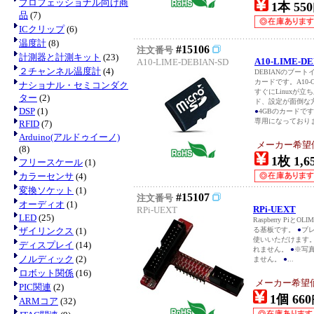
プロフェッショナル向け商
1本 550
品
(7)
ICクリップ
(6)
温度計
(8)
#15106
注文番号
計測器と計測キット
(23)
A10-LIME-DE
A10-LIME-DEBIAN-SD
２チャンネル温度計
(4)
DEBIANのブー
カードです。A10-O
ナショナル・セミコンダク
すぐにLinuxが
ター
(2)
ド、設定が面倒な
DSP
(1)
●
4GBのカードで
専用になっておりま
RFID
(7)
Arduino(アルドゥイーノ)
メーカー希望価格
(8)
1枚 1,6
フリースケール
(1)
カラーセンサ
(4)
変換ソケット
(1)
#15107
注文番号
オーディオ
(1)
RPi-UEXT
RPi-UEXT
LED
(25)
Raspberry Pi
ザイリンクス
(1)
る基板です。
●
ブ
使いいただけます
ディスプレイ
(14)
れません。
●
※写
ノルディック
(2)
ません。
●
...
ロボット関係
(16)
メーカー希望価格
PIC関連
(2)
1個 660
ARMコア
(32)