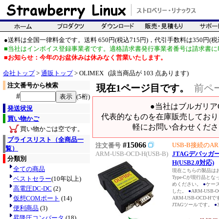
●送料は全国一律料金です。送料 650円(税込715円)，代引手数料は350円(税込
■当社はインボイス登録事業者です。適格請求書発行事業者番号は請求書に
■お知らせ：今年のお盆休みは休みなく営業いたします。
会社トップ
>
通販トップ
> OLIMEX (該当商品が 103 点あります)
注文番号から検索
現在1ページ目です。
前ペ
#
(5桁)
●当社はブルガリア
発送状況
代表的なものを在庫販売しており
買い物かご
軽にお問い合わせくださ
買い物かごは空です。
プライスリスト（全商品一
#15066
USB-B接続のARM
注文番号
覧）
ARM-USB-OCD-H(USB-B)
JTAGデバッガー 
分類別
H(USB2.0対応)
全ての商品
現在こちらの製品は
Type-Cが現行品とな
ベストセラー
(10年以上)
めください。
●
ケー
高電圧DC-DC
(2)
した。
●
ARM-USB
仮想COMポート
(14)
ARM-USB-OCD-H
JTAGツールです。
●
便利商品
(3)
昇降圧コンバータ
(18)