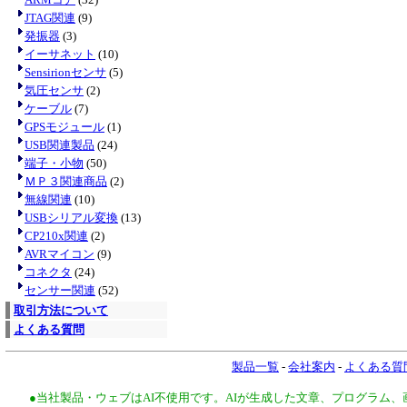
JTAG関連
(9)
発振器
(3)
イーサネット
(10)
Sensirionセンサ
(5)
気圧センサ
(2)
ケーブル
(7)
GPSモジュール
(1)
USB関連製品
(24)
端子・小物
(50)
ＭＰ３関連商品
(2)
無線関連
(10)
USBシリアル変換
(13)
CP210x関連
(2)
AVRマイコン
(9)
コネクタ
(24)
センサー関連
(52)
取引方法について
よくある質問
製品一覧
-
会社案内
-
よくある質
●当社製品・ウェブはAI不使用です。AIが生成した文章、プログラム