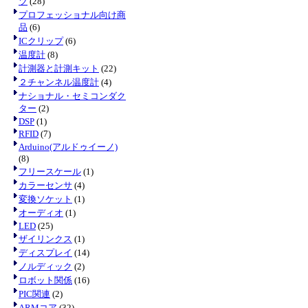
ツ
(28)
プロフェッショナル向け商
品
(6)
ICクリップ
(6)
温度計
(8)
計測器と計測キット
(22)
２チャンネル温度計
(4)
ナショナル・セミコンダク
ター
(2)
DSP
(1)
RFID
(7)
Arduino(アルドゥイーノ)
(8)
フリースケール
(1)
カラーセンサ
(4)
変換ソケット
(1)
オーディオ
(1)
LED
(25)
ザイリンクス
(1)
ディスプレイ
(14)
ノルディック
(2)
ロボット関係
(16)
PIC関連
(2)
ARMコア
(32)