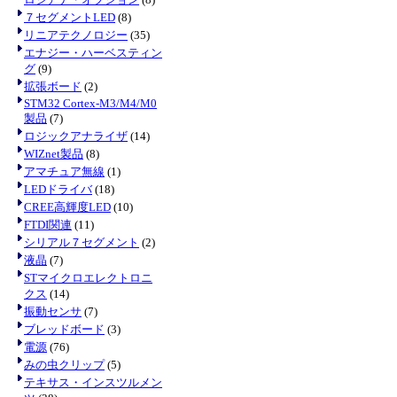
７セグメントLED
(8)
リニアテクノロジー
(35)
エナジー・ハーベスティン
グ
(9)
拡張ボード
(2)
STM32 Cortex-M3/M4/M0
製品
(7)
ロジックアナライザ
(14)
WIZnet製品
(8)
アマチュア無線
(1)
LEDドライバ
(18)
CREE高輝度LED
(10)
FTDI関連
(11)
シリアル７セグメント
(2)
液晶
(7)
STマイクロエレクトロニ
クス
(14)
振動センサ
(7)
ブレッドボード
(3)
電源
(76)
みの虫クリップ
(5)
テキサス・インスツルメン