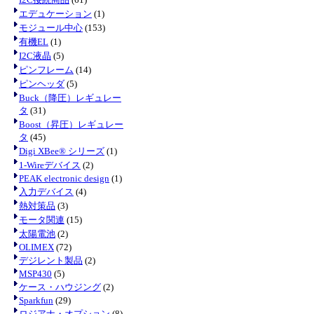
エデュケーション
(1)
モジュール中心
(153)
有機EL
(1)
I2C液晶
(5)
ピンフレーム
(14)
ピンヘッダ
(5)
Buck（降圧）レギュレー
タ
(31)
Boost（昇圧）レギュレー
タ
(45)
Digi XBee® シリーズ
(1)
1-Wireデバイス
(2)
PEAK electronic design
(1)
入力デバイス
(4)
熱対策品
(3)
モータ関連
(15)
太陽電池
(2)
OLIMEX
(72)
デジレント製品
(2)
MSP430
(5)
ケース・ハウジング
(2)
Sparkfun
(29)
ロジアナ・オプション
(8)