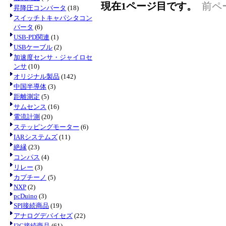
現在1ページ目です。
前ペ
昇降圧コンバータ
(18)
スイッチトキャパシタコン
バータ
(6)
USB-PD関連
(1)
USBケーブル
(2)
加速度センサ・ジャイロセ
ンサ
(10)
オリジナル製品
(142)
中国半導体
(3)
距離測定
(5)
サムセンス
(16)
電流計測
(20)
ステッピングモーター
(6)
IARシステムズ
(11)
絶縁
(23)
コンパス
(4)
リレー
(3)
カプチーノ
(5)
NXP
(2)
pcDuino
(3)
SPI接続商品
(19)
アナログデバイセズ
(22)
I2C接続商品
(61)