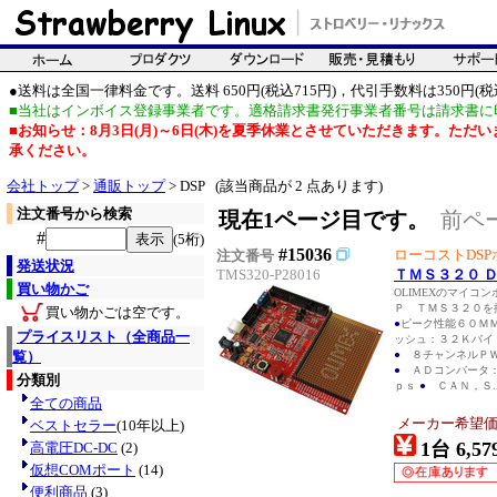
●送料は全国一律料金です。送料 650円(税込715円)，代引手数料は350円(税込
■当社はインボイス登録事業者です。適格請求書発行事業者番号は請求書に
■お知らせ：8月3日(月)～6日(木)を夏季休業とさせていただきます。た
承ください。
会社トップ
>
通販トップ
> DSP (該当商品が 2 点あります)
注文番号から検索
現在1ページ目です。
前ペ
#
(5桁)
#15036
ローコストDSP
注文番号
発送状況
TMS320-P28016
ＴＭＳ３２０ 
買い物かご
OLIMEXのマイコ
Ｐ ＴＭＳ３２０を
買い物かごは空です。
●
ピーク性能６０Ｍ
プライスリスト（全商品一
ッシュ：３２Ｋバイ
覧）
●
８チャンネルＰＷ
●
ＡＤコンバータ：
分類別
ｐｓ
●
ＣＡＮ，Ｓ..
全ての商品
メーカー希望価格：
ベストセラー
(10年以上)
1台 6,57
高電圧DC-DC
(2)
仮想COMポート
(14)
便利商品
(3)