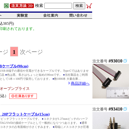
検索
385円)
印刷されております。
ージ
1
次ページ
#93010
注文番号
Bケーブル(90cm)
USB-B端子の通信や充電ができるケーブルです。Type-Cではありませ
対応品
●
色は黒、長さはちょっと短めの90cmです。
●
当社製品をご利用
として1本＝100円で販売しております。
●
数1000本 大量在庫...
商品詳細へ
オープンプライス
税込）
#93410
注文番号
】20Pフラットケーブル(15cm)
ハーフピッチフラットケーブルです。
●
コネクタが1.27mmピッチのハーフ
TAG/SWDの接続ケーブルとして一般的になりつつあります。
●
通常
比べコネクタの占有面積が小さくすみます。
●
両端にメスコネクタが圧着