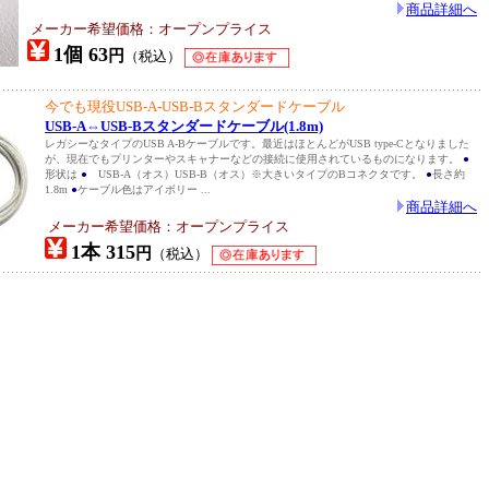
商品詳細へ
メーカー希望価格：オープンプライス
1個 63
円
（税込）
今でも現役USB-A-USB-Bスタンダードケーブル
USB-A⇔USB-Bスタンダードケーブル(1.8m)
レガシーなタイプのUSB A-Bケーブルです。最近はほとんどがUSB type-Cとなりました
が、現在でもプリンターやスキャナーなどの接続に使用されているものになります。
●
形状は
●
USB-A（オス）USB-B（オス）※大きいタイプのBコネクタです。
●
長さ約
1.8m
●
ケーブル色はアイボリー ...
商品詳細へ
メーカー希望価格：オープンプライス
1本 315
円
（税込）