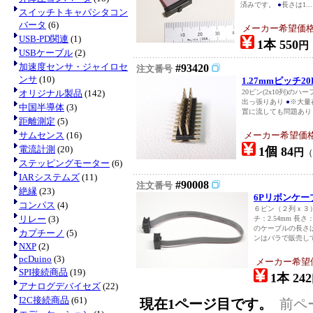
済みです。
●
長さは1...
スイッチトキャパシタコン
バータ
(6)
メーカー希望価
USB-PD関連
(1)
1本 550
円
USBケーブル
(2)
加速度センサ・ジャイロセ
#93420
注文番号
ンサ
(10)
1.27mmピッチ2
オリジナル製品
(142)
20ピン(2x10列)の
出っ張りあり
●
※大量
中国半導体
(3)
置に流しても問題ありま
距離測定
(5)
サムセンス
(16)
メーカー希望価
電流計測
(20)
1個 84
円
ステッピングモーター
(6)
IARシステムズ
(11)
#90008
注文番号
絶縁
(23)
6Pリボンケ
コンパス
(4)
６ピン（２列ｘ３
リレー
(3)
チ：2.54mm 長さ：
のケーブルの長さ
カプチーノ
(5)
ンはバラで販売して
NXP
(2)
pcDuino
(3)
メーカー希望
SPI接続商品
(19)
1本 242
アナログデバイセズ
(22)
I2C接続商品
(61)
現在1ページ目です。
前ペ