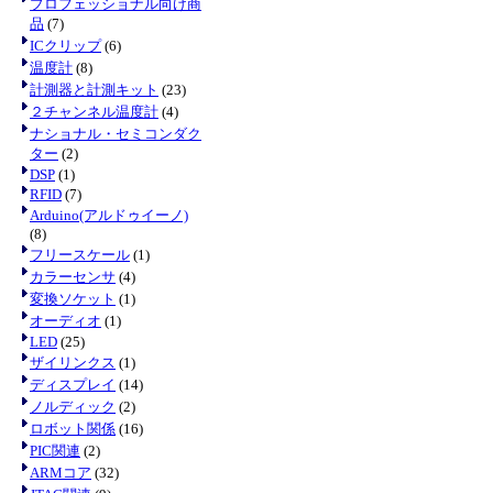
プロフェッショナル向け商
品
(7)
ICクリップ
(6)
温度計
(8)
計測器と計測キット
(23)
２チャンネル温度計
(4)
ナショナル・セミコンダク
ター
(2)
DSP
(1)
RFID
(7)
Arduino(アルドゥイーノ)
(8)
フリースケール
(1)
カラーセンサ
(4)
変換ソケット
(1)
オーディオ
(1)
LED
(25)
ザイリンクス
(1)
ディスプレイ
(14)
ノルディック
(2)
ロボット関係
(16)
PIC関連
(2)
ARMコア
(32)