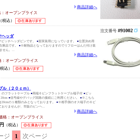
商品詳細へ
格：オープンプライス
（税込）
#91002
注文番号
0Pヘッダ
ハーフピッチヘッダピンです。
●
面実装用になっています。
●
位置決め用
在庫品です。
●
※耐熱品となっておりますのでリフローはんだ付け装
せん。...
商品詳細へ
格：オープンプライス
（税込）
ーブル（２０ｃｍ）
）のフラットケーブル
●
両端６ピンフラットケーブル端子付
●
ピッ
20cm
●
信号線やデバッグ回路の接続にご利用ください。
●
※こちら
は20cmの１種類のみとなっております。
●
※相手側のオス端子の６ピ
おりませんが、市販のピンヘ...
商品詳細へ
価格：オープンプライス
円
（税込）
ージ
1
次ページ