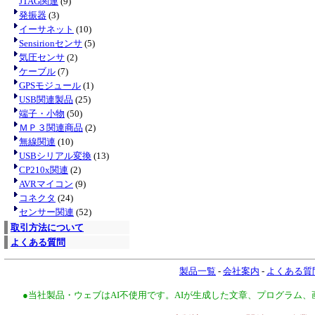
JTAG関連
(9)
発振器
(3)
イーサネット
(10)
Sensirionセンサ
(5)
気圧センサ
(2)
ケーブル
(7)
GPSモジュール
(1)
USB関連製品
(25)
端子・小物
(50)
ＭＰ３関連商品
(2)
無線関連
(10)
USBシリアル変換
(13)
CP210x関連
(2)
AVRマイコン
(9)
コネクタ
(24)
センサー関連
(52)
取引方法について
よくある質問
製品一覧
-
会社案内
-
よくある質
●当社製品・ウェブはAI不使用です。AIが生成した文章、プログラム