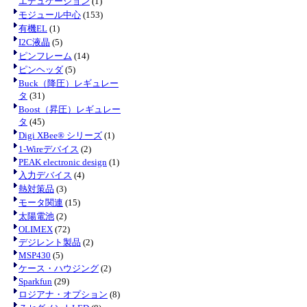
エデュケーション
(1)
モジュール中心
(153)
有機EL
(1)
I2C液晶
(5)
ピンフレーム
(14)
ピンヘッダ
(5)
Buck（降圧）レギュレー
タ
(31)
Boost（昇圧）レギュレー
タ
(45)
Digi XBee® シリーズ
(1)
1-Wireデバイス
(2)
PEAK electronic design
(1)
入力デバイス
(4)
熱対策品
(3)
モータ関連
(15)
太陽電池
(2)
OLIMEX
(72)
デジレント製品
(2)
MSP430
(5)
ケース・ハウジング
(2)
Sparkfun
(29)
ロジアナ・オプション
(8)