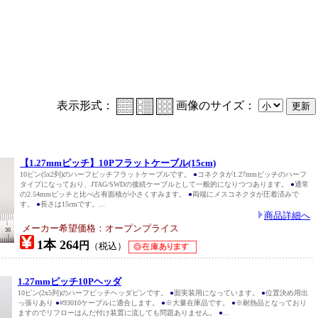
表示形式：
画像のサイズ：
【1.27mmピッチ】10Pフラットケーブル(15cm)
10ピン(5x2列)のハーフピッチフラットケーブルです。
●
コネクタが1.27mmピッチのハーフ
タイプになっており、JTAG/SWDの接続ケーブルとして一般的になりつつあります。
●
通常
の2.54mmピッチと比べ占有面積が小さくすみます。
●
両端にメスコネクタが圧着済みで
す。
●
長さは15cmです。...
商品詳細へ
メーカー希望価格：オープンプライス
1本 264
円
（税込）
1.27mmピッチ10Pヘッダ
10ピン(2x5列)のハーフピッチヘッダピンです。
●
面実装用になっています。
●
位置決め用出
っ張りあり
●
#93010ケーブルに適合します。
●
※大量在庫品です。
●
※耐熱品となっており
ますのでリフローはんだ付け装置に流しても問題ありません。
●
...