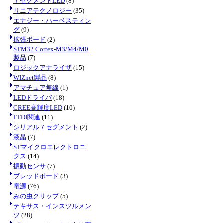
７セグメントLED
(8)
リニアテクノロジー
(35)
エナジー・ハーベスティン
グ
(9)
拡張ボード
(2)
STM32 Cortex-M3/M4/M0
製品
(7)
ロジックアナライザ
(15)
WIZnet製品
(8)
アマチュア無線
(1)
LEDドライバ
(18)
CREE高輝度LED
(10)
FTDI関連
(11)
シリアル７セグメント
(2)
液晶
(7)
STマイクロエレクトロニ
クス
(14)
振動センサ
(7)
ブレッドボード
(3)
電源
(76)
みの虫クリップ
(5)
テキサス・インスツルメン
ツ
(28)