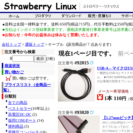
●送料は全国一律料金です。送料 650円(税込715円)，代引手数料は350円(税込
■当社はインボイス登録事業者です。適格請求書発行事業者番号は請求書に
■お知らせ：今年のお盆休みは休みなく営業いたします。
会社トップ
>
通販トップ
> ケーブル (該当商品が 7 点あります)
注文番号から検索
現在1ページ目です。
前ペ
#
(5桁)
#92015
注文番号
発送状況
USB-A⇔マイクロUS
買い物かご
一般的なUSB-Aとマイクロ
ん。
●
USB2.0(480Mbps)
買い物かごは空です。
のお客様の別売オプション
プライスリスト（全商品一
覧）
メーカー希望価格：
分類別
1本 110
円
（
全ての商品
ベストセラー
(10年以上)
#93020
注文番号
高電圧DC-DC
(2)
【1.27mmピッチ
仮想COMポート
(14)
20ピン(10x2列)の
便利商品
(3)
タイプになっており、J
の2.54mmピッチと
昇降圧コンバータ
(18)