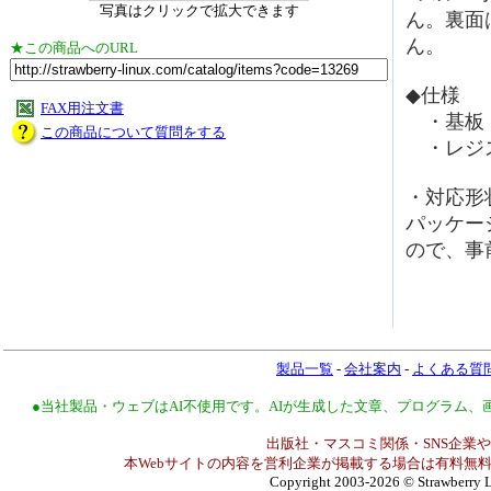
写真はクリックで拡大できます
ん。裏面
ん。
★この商品へのURL
◆仕様
FAX用注文書
・基板：ガ
この商品について質問をする
・レジス
・対応形状：S
パッケー
ので、事
製品一覧
-
会社案内
-
よくある質
●当社製品・ウェブはAI不使用です。AIが生成した文章、プログラム
出版社・マスコミ関係・SNS企業や
本Webサイトの内容を営利企業が掲載する場合は有料無料
Copyright 2003-2026
© Strawberry L