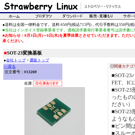
●送料は全国一律料金です。送料 650円(税込715円)，代引手数料は350円(税込
■当社はインボイス登録事業者です。適格請求書発行事業者番号は請求書に
■お知らせ：8月3日(月)～6日(木)を夏季休業とさせていただきます。た
承ください。
■
SOT-23変換基板
●
会社トップ
>
通販トップ
◎
関連カテゴ
<<戻る
注文番号：
#13269
■SOT-
FET、
在庫
■SOT-2
ったもの
ださい）
■SOT-
ようなも
■ピン間は
■スルー