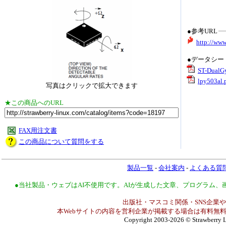
●参考URL
http://ww
●データシー
ST-DualGy
lpy503al.
写真はクリックで拡大できます
★この商品へのURL
FAX用注文書
この商品について質問をする
製品一覧
-
会社案内
-
よくある質
●当社製品・ウェブはAI不使用です。AIが生成した文章、プログラム
出版社・マスコミ関係・SNS企業や
本Webサイトの内容を営利企業が掲載する場合は有料無料
Copyright 2003-2026
© Strawberry L