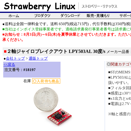
●送料は全国一律料金です。送料 650円(税込715円)，代引手数料は350円(税込
■当社はインボイス登録事業者です。適格請求書発行事業者番号は請求書に
■お知らせ：8月3日(月)～6日(木)を夏季休業とさせていただきます。た
承ください。
■
２軸ジャイロブレイクアウト LPY503AL 30度/s
メーカー品番：S
●
会社トップ
>
通販トップ
◎
関連カテゴ
<<戻る
注文番号：
#18197
■STのME
■LPY50
在庫
扱いやすい。
■フィルタ回
■感度は±30°/
■x1出力と
■電源は2.7V
※軸と感度の