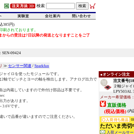
検索
385円)
印刷されております。
だいまからの受注は7日以降の発送となりますことをご了
EN-09424
リ
≫
センサー関連
/
Sparkfun
MSジャイロを使ったモジュールです。
●オンライン注文
3ALは2軸でピッチとヨーの軸を検出します。アナログ出力で
注文番号[18
２軸ジャイ
路は内蔵していますので外付け部品は不要です。
LPY503AL 
sec
メーカー希望価格： 
x4出力があります。
直販価格
～3.6Vです。
(内
(税込価格)
違いで品番が違いますのでご注意ください。
0
ただいま売切
入荷メールサー