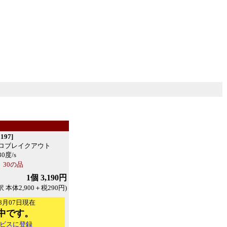
197]
ロブレイクアウト
30度/s
30の品
1個 3,190円
訳 本体2,900＋税290円)
8月07日現在
中です。
ビスに登録