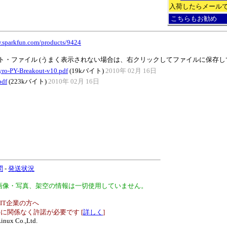
入荷したらメール
こちらもお勧め
w.sparkfun.com/products/9424
ト・ファイル (うまく表示されない場合は、右クリックしてファイルに保存し
ro-PY-Breakout-v10.pdf
(19kバイト)
2010年 02月 16日
pdf
(223kバイト)
2010年 02月 16日
問
-
発送状況
、画像・写真、架空の情報は一切使用していません。
IT企業の方へ
に関係なく許諾が必要です [
詳しく
]
inux Co.,Ltd.