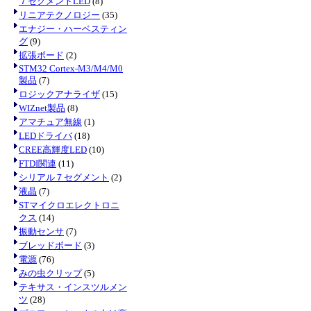
７セグメントLED
(8)
リニアテクノロジー
(35)
エナジー・ハーベスティン
グ
(9)
拡張ボード
(2)
STM32 Cortex-M3/M4/M0
製品
(7)
ロジックアナライザ
(15)
WIZnet製品
(8)
アマチュア無線
(1)
LEDドライバ
(18)
CREE高輝度LED
(10)
FTDI関連
(11)
シリアル７セグメント
(2)
液晶
(7)
STマイクロエレクトロニ
クス
(14)
振動センサ
(7)
ブレッドボード
(3)
電源
(76)
みの虫クリップ
(5)
テキサス・インスツルメン
ツ
(28)