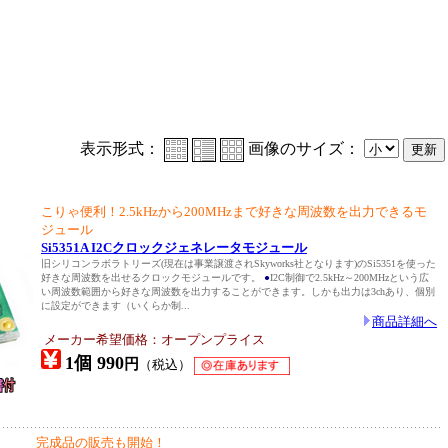
表示形式：
画像のサイズ：
こりゃ便利！2.5kHzから200MHzまで好きな周波数を出力できるモ
ジュール
Si5351A I2Cクロックジェネレータモジュール
旧シリコンラボラトリーズ(現在は事業譲渡されSkyworks社となります)のSi5351を使った
好きな周波数を出せるクロックモジュールです。
●
I2C制御で2.5kHz～200MHzという広
い周波数範囲から好きな周波数を出力することができます。しかも出力は3chあり、個別
に設定ができます（いくらか制...
商品詳細へ
メーカー希望価格：オープンプライス
1個 990
円
（税込）
完成品の販売も開始！