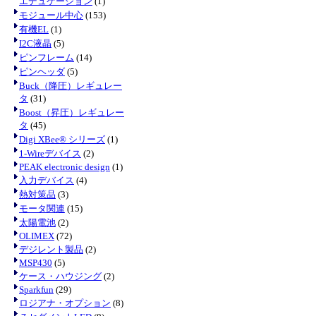
エデュケーション
(1)
モジュール中心
(153)
有機EL
(1)
I2C液晶
(5)
ピンフレーム
(14)
ピンヘッダ
(5)
Buck（降圧）レギュレー
タ
(31)
Boost（昇圧）レギュレー
タ
(45)
Digi XBee® シリーズ
(1)
1-Wireデバイス
(2)
PEAK electronic design
(1)
入力デバイス
(4)
熱対策品
(3)
モータ関連
(15)
太陽電池
(2)
OLIMEX
(72)
デジレント製品
(2)
MSP430
(5)
ケース・ハウジング
(2)
Sparkfun
(29)
ロジアナ・オプション
(8)