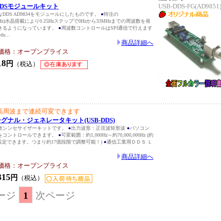
型DDSモジュールキット
USB-DDS-FG(AD9851
DDS AD9834をモジュールにしたものです。
●
特注の
z(226Hz)水晶搭載により0.25Hzステップで0Hzから33MHzまでの周波数を発
きるようになっています。
●
周波数コントロールはSPI通信で行えます
u...
商品詳細へ
価格：オープンプライス
18
円
（税込）
高周波まで連続可変できます
SBシグナル・ジェネレータキット(USB-DDS)
数シンセサイザーキットです。
●
出力波形：正弦波矩形波
●
パソコン
をコントロールできます。
●
可変範囲：約1,000Hz～約70,000,000Hz (約
プで設定できます。つまり約17億段階で調整可能！)
●
通信工業用ＤＤＳ Ｌ
商品詳細へ
価格：オープンプライス
315
円
（税込）
ージ
1
次ページ