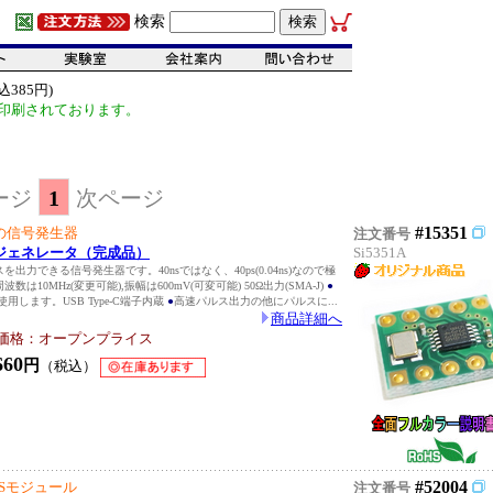
検索
385円)
印刷されております。
ージ
1
次ページ
#15351
の信号発生器
注文番号
ジェネレータ（完成品）
Si5351A
スを出力できる信号発生器です。40nsではなく、40ps(0.04ns)なので極
周波数は10MHz(変更可能),振幅は600mV(可変可能) 50Ω出力(SMA-J)
●
使用します。USB Type-C端子内蔵
●
高速パルス出力の他にパルスに...
商品詳細へ
価格：オープンプライス
660
円
（税込）
#52004
Sモジュール
注文番号