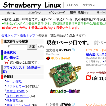
●送料は全国一律料金です。送料 650円(税込715円)，代引手数料は350円(税込
■当社はインボイス登録事業者です。適格請求書発行事業者番号は請求書に
■お知らせ：今年のお盆休みは休みなく営業いたします。
会社トップ
>
通販トップ
> 発振器 (該当商品が 5 点あります)
注文番号から検索
現在1ページ目です。
前ペ
#
(5桁)
#53949
ピコセカンド
注文番号
発送状況
FastPulser
超高速パルス
買い物かご
40psの超高速パル
めて高速です。
●
買い物かごは空です。
電源はUSBの5Vを
プライスリスト（全商品一
覧）
メーカー希望
分類別
1台 11,
全ての商品
ベストセラー
(10年以上)
高電圧DC-DC
(2)
仮想COMポート
(14)
便利商品
(3)
#57090
シンプルなDD
注文番号
昇降圧コンバータ
(18)