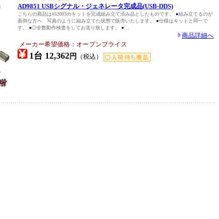
)
AD9851 USBシグナル・ジェネレータ完成品(USB-DDS)
こちらの商品は#52003のキットを完成組み立て済み品としたものです。
●
組み立てるのが
面倒な方へ 写真のように組み立てた状態で販売いたします。
●
仕様はキットと同一で
す。
●
◎全数動作検査をしてお送り致します。
●
...
商品詳細へ
メーカー希望価格：オープンプライス
1台 12,362
円
（税込）