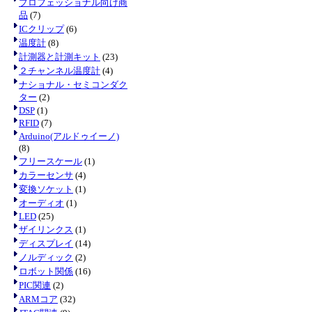
プロフェッショナル向け商
品
(7)
ICクリップ
(6)
温度計
(8)
計測器と計測キット
(23)
２チャンネル温度計
(4)
ナショナル・セミコンダク
ター
(2)
DSP
(1)
RFID
(7)
Arduino(アルドゥイーノ)
(8)
フリースケール
(1)
カラーセンサ
(4)
変換ソケット
(1)
オーディオ
(1)
LED
(25)
ザイリンクス
(1)
ディスプレイ
(14)
ノルディック
(2)
ロボット関係
(16)
PIC関連
(2)
ARMコア
(32)