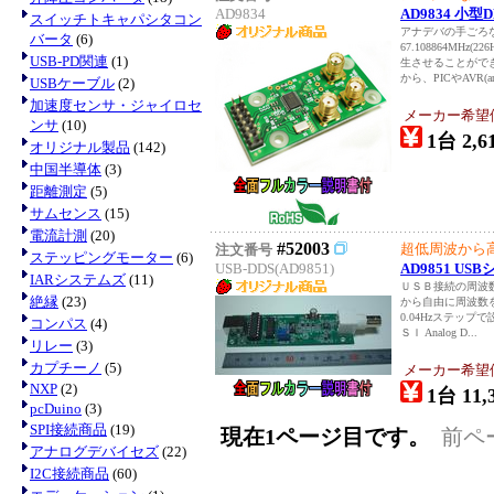
AD9834
AD9834 小
スイッチトキャパシタコン
アナデバの手ごろな
バータ
(6)
67.108864MH
USB-PD関連
(1)
生させることがで
から、PICやAVR(ard
USBケーブル
(2)
加速度センサ・ジャイロセ
メーカー希望
ンサ
(10)
1台 2,6
オリジナル製品
(142)
中国半導体
(3)
距離測定
(5)
サムセンス
(15)
電流計測
(20)
#52003
超低周波から
注文番号
ステッピングモーター
(6)
USB-DDS(AD9851)
AD9851 U
IARシステムズ
(11)
ＵＳＢ接続の周波
絶縁
(23)
から自由に周波数
0.04Hzステッ
コンパス
(4)
ＳＩ Analog D...
リレー
(3)
カプチーノ
(5)
メーカー希望
NXP
(2)
1台 11,
pcDuino
(3)
SPI接続商品
(19)
現在1ページ目です。
前ペ
アナログデバイセズ
(22)
I2C接続商品
(60)