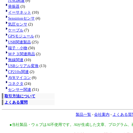
JTAG関連
(9)
発振器
(3)
イーサネット
(10)
Sensirionセンサ
(4)
気圧センサ
(2)
ケーブル
(7)
GPSモジュール
(1)
USB関連製品
(25)
端子・小物
(50)
ＭＰ３関連商品
(2)
無線関連
(10)
USBシリアル変換
(13)
CP210x関連
(2)
AVRマイコン
(9)
コネクタ
(24)
センサー関連
(51)
取引方法について
よくある質問
製品一覧
-
会社案内
-
よくある質
●当社製品・ウェブはAI不使用です。AIが生成した文章、プログラム