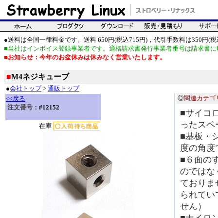
●送料は全国一律料金です。送料 650円(税込715円)，代引手数料は350円(税込
■当社はインボイス登録事業者です。適格請求書発行事業者番号は請求書に
■お知らせ：今年のお盆休みは休みなく営業いたします。
■
M4ネジキューブ
●
会社トップ
>
通販トップ
◎
関連カテゴ
<<戻る
注文番号：
#12152
■サイコ
ったスペ
在庫
■基板・
度の角度
■６面の
のではな
ておりま
られてい
せん）