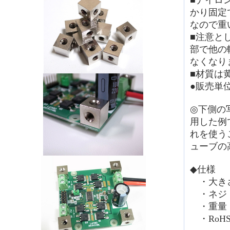
■ナイロ
かり固定
なので重
■注意と
部で他の
なくなり
■材質は
●販売単
◎下側の
用した例
れを使う
ューブの
◆仕様
・大きさ
・ネジ：
・重量：6
・RoH