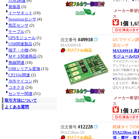
JTAG関連
(9)
り良いです。
●
スイ
発振器
(3)
メーカー希望
イーサネット
(10)
ス
Sensirionセンサ
(4)
1個 1,6
気圧センサ
(2)
ケーブル
(7)
GPSモジュール
(1)
#49918
I2Cでゲイン
注文番号
USB関連製品
(25)
MAX49918
流センサ
端子・小物
(50)
MAX49918
ＭＰ３関連商品
(2)
モジュール(I2
アナログデバイセ
無線関連
(10)
アンプモジュール
USBシリアル変換
(13)
をI2Cで制御でき
CP210x関連
(2)
10V/Vから200
●
競合品は発注時
AVRマイコン
(9)
しまうので、事前
コネクタ
(24)
ばなりませんがこれ
センサー関連
(51)
メーカー希望
取引方法について
ス
よくある質問
1個 1,0
#12228
絶縁タイプのI
注文番号
INA228iso-20
INA228iso
流・電圧・電力