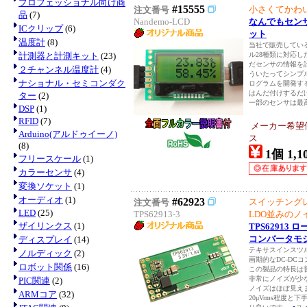
プロフェッショナル向け商
#15555
小さくてかわ
注文番号
品
(7)
Nandemo-LCD
なんでもセン
ICクリップ
(6)
ット
温度計
(8)
当社で販売している
計測器と計測キット
(23)
ル28種類に対応
だセンサの情報を
２チャンネル温度計
(4)
ういたってシンプ
ナショナル・セミコンダク
ログラムを開発す
はんだ付けするだ
ター
(2)
一部のセンサは最高
DSP
(1)
RFID
(7)
メーカー希望
Arduino(アルドゥイーノ)
ス
(8)
1個 1,1
フリースケール
(1)
カラーセンサ
(4)
変換ソケット
(1)
オーディオ
(1)
#62923
スイッチング
注文番号
LED
(25)
TPS62913-3
LDO並みのノ
ザイリンクス
(1)
TPS62913 
コンバータモジュー
ディスプレイ
(14)
テキサスインスツル
ノルディック
(2)
画期的なDC-DC
ロボット関係
(16)
この製品の特長は普
非常にノイズが少
PIC関連
(2)
ノイズはほぼ見え
ARMコア
(32)
20μVrms程度