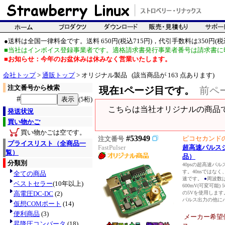
●送料は全国一律料金です。送料 650円(税込715円)，代引手数料は350円(税込
■当社はインボイス登録事業者です。適格請求書発行事業者番号は請求書に
■お知らせ：今年のお盆休みは休みなく営業いたします。
会社トップ
>
通販トップ
> オリジナル製品 (該当商品が 163 点あります)
注文番号から検索
現在1ページ目です。
前ペ
#
(5桁)
こちらは当社オリジナルの商品
発送状況
買い物かご
買い物かごは空です。
#53949
ピコセカンド
注文番号
プライスリスト（全商品一
FastPulser
超高速パルス
覧）
品）
分類別
40psの超高速パ
す。40nsではなく、4
全ての商品
速です。
●
周波数は
ベストセラー
(10年以上)
600mV(可変可能) 5
高電圧DC-DC
(2)
の5Vを使用します。
パルス出力の他にパ
仮想COMポート
(14)
便利商品
(3)
メーカー希望
昇降圧コンバータ
(18)