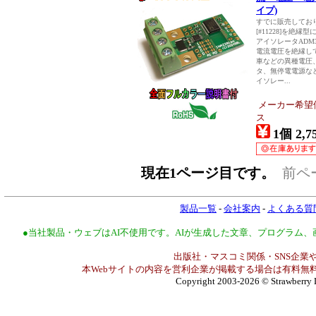
イプ)
すでに販売しており
[#11228]を絶縁
アイソレータADM32
電流電圧を絶縁し
車などの異種電圧
タ、無停電電源な
イソレー...
メーカー希望
ス
1個 2,7
現在1ページ目です。
前ペ
製品一覧
-
会社案内
-
よくある質
●当社製品・ウェブはAI不使用です。AIが生成した文章、プログラム
出版社・マスコミ関係・SNS企業や
本Webサイトの内容を営利企業が掲載する場合は有料無料
Copyright 2003-2026
© Strawberry 