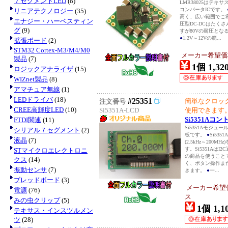
７セグメントLED
(8)
LMR38025はテ
コンバータICです。
リニアテクノロジー
(35)
高く、広い範囲でご
エナジー・ハーベスティン
圧型DC-DCはたく
グ
(9)
すが80Vの耐圧とな
●
1.2V～12Vの範...
拡張ボード
(2)
STM32 Cortex-M3/M4/M0
メーカー希望価
製品
(7)
1個 1,32
ロジックアナライザ
(15)
WIZnet製品
(8)
アマチュア無線
(1)
LEDドライバ
(18)
#25351
簡単なクロッ
注文番号
CREE高輝度LED
(10)
Si5351A-LCD
使用できます
Si5351Aコ
FTDI関連
(11)
Si5351Aモジ
シリアル７セグメント
(2)
板です。
●
Si53
液晶
(7)
(2.5kHz～200
す。Si5351Aは
STマイクロエレクトロニ
の商品を使うこと
クス
(14)
く、ボタン操作ま
振動センサ
(7)
きます。
●
一...
ブレッドボード
(3)
メーカー希望
電源
(76)
ス
みの虫クリップ
(5)
1個 1,1
テキサス・インスツルメン
ツ
(28)