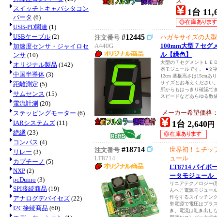
ス
スイッチトキャパシタコン
1台 11,
バータ
(6)
USB-PD関連
(1)
USBケーブル
(2)
#12445
ハガキサイズの大型
注文番号
A440G
100mm大型７セ
加速度センサ・ジャイロセ
ル【緑色】
ンサ
(10)
大型の７セグメントＬＥ
オリジナル製品
(142)
器モジュールです。
●
文字
中国半導体
(3)
12cm 基板高さは15cm
サイズとお考えください
距離測定
(5)
所からもはっきり確認で
サムセンス
(15)
スピードなどあらゆる数値
電流計測
(20)
メーカー希望価格
ステッピングモーター
(6)
IARシステムズ
(11)
1台 2,640
円
絶縁
(23)
コンパス
(4)
#18714
世界初！１チッ
注文番号
リレー
(3)
LT8714
ュール
カプチーノ
(5)
LT8714 バイ
NXP
(2)
ータモジュール
pcDuino
(3)
リニアテクノロジー(
SPI接続商品
(19)
んへこ電源モジュー
作をするスイッチングD
アナログデバイセズ
(22)
単電源で電圧はプラ
I2C接続商品
(60)
き、電流は吐き出し