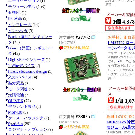
エデュケーション
(1)
思議なコンバータで
負荷...
モジュール中心
(153)
有機EL
(1)
メーカー希望価
I2C液晶
(5)
1個 4,378
ピンフレーム
(14)
ピンヘッダ
(5)
Buck（降圧）レギュレー
#27762
お手軽、正負
注文番号
タ
(31)
LM27762
LM27762 ロ
Boost（昇圧）レギュレー
コンバータモ
タ
(45)
テキサスインスツルメ
正負両出力のチャー
Digi XBee® シリーズ
(1)
です。
●
単一5Vか
1-Wireデバイス
(2)
イ両電源を出すこ
±1.6V～±5.2V(
PEAK electronic design
(1)
います。ただし±5.
入力デバイス
(4)
要 ...
熱対策品
(3)
メーカー希望
モータ関連
(15)
ス
太陽電池
(2)
1個 1,07
OLIMEX
(72)
デジレント製品
(2)
MSP430
(5)
#38025
高耐圧のDC-D
注文番号
ケース・ハウジング
(2)
LMR38025
LMR38025 
Sparkfun
(29)
モジュール(最大
ロジアナ・オプション
(8)
汎用的な降圧型のDC