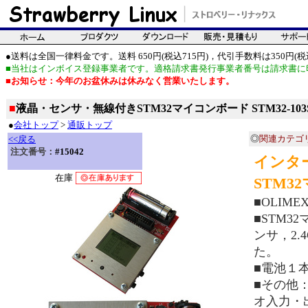
●送料は全国一律料金です。送料 650円(税込715円)，代引手数料は350円(税込
■当社はインボイス登録事業者です。適格請求書発行事業者番号は請求書に
■お知らせ：今年のお盆休みは休みなく営業いたします。
■
液晶・センサ・無線付きSTM32マイコンボード STM32-103
●
会社トップ
>
通販トップ
◎
関連カテゴ
<<戻る
注文番号：
#15042
インタ
在庫
STM3
■OLIM
■STM
ンサ，2.
た。
■電池１
■その他：
オ入力・