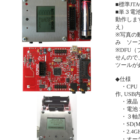
■標準JT
■単３電
動作しま
え）
※写真の
み ソー
※DFU
せんので
ツールが
◆仕様
・CPU：S
作, USB
・液晶：N
・電池１
・３軸加
・SD(
・2.4GH
・オーデ