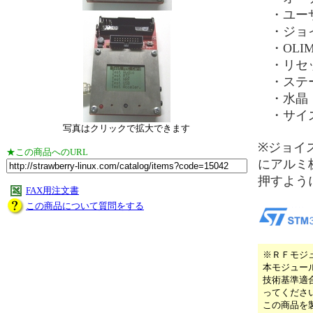
・ユーザ
・ジョイ
・OLIM
・リセ
・ステー
・水晶：8M
・サイズ
写真はクリックで拡大できます
※ジョイ
★この商品へのURL
にアルミ
押すよう
FAX用注文書
この商品について質問をする
※ＲＦモジ
本モジュー
技術基準適
ってくださ
この商品を