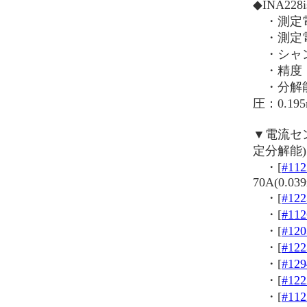
◆INA22
・測定電流
・測定電
・シャン
・精度：
・分解能：2
圧：0.19
▼電流セ
定分解能)
・[
#112
70A(0.03
・[
#122
・[
#112
・[
#120
・[
#122
・[
#129
・[
#122
・[
#112