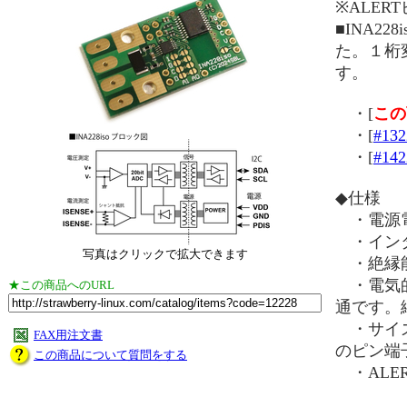
※ALE
■INA2
た。１桁
す。
・[
この
・[
#132
・[
#142
◆仕様
・電源電圧
・インタ
写真はクリックで拡大できます
・絶縁能力
・電気的性
★この商品へのURL
通です。絶縁
・サイズ：
FAX用注文書
のピン端
この商品について質問をする
・ALE