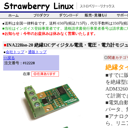
●送料は全国一律料金です。送料 650円(税込715円)，代引手数料は350円(税込
■当社はインボイス登録事業者です。適格請求書発行事業者番号は請求書に
■お知らせ：今年のお盆休みは休みなく営業いたします。
■
INA228iso-20 絶縁I2Cディジタル電流・電圧・電力計モジュ
●
会社トップ
>
通販トップ
◎
関連カテゴ
<<戻る
注文番号：
#12228
絶縁タイ
在庫
■すでに販
を絶縁型に
ADM3260
て計測で
■電気自
バータ、
■アナロ
ら、リニ