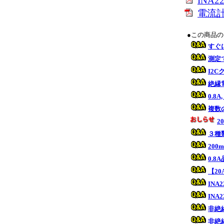
INA22
電流
●この商品
すぐ
測定
I2
絶縁
0.8
複数
2
３種
20
0.
【2
IN
IN
非絶縁
非絶