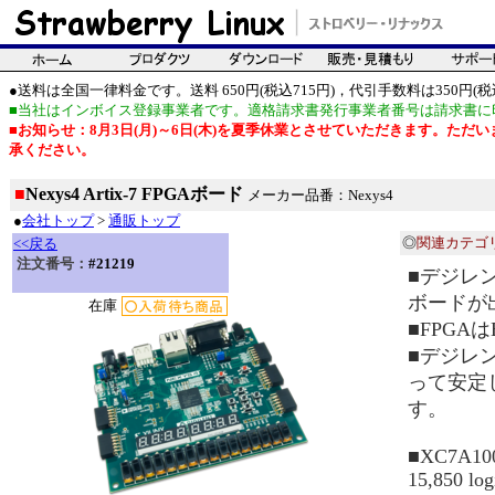
●送料は全国一律料金です。送料 650円(税込715円)，代引手数料は350円(税込
■当社はインボイス登録事業者です。適格請求書発行事業者番号は請求書に
■お知らせ：8月3日(月)～6日(木)を夏季休業とさせていただきます。た
承ください。
■
Nexys4 Artix-7 FPGAボード
メーカー品番：Nexys4
●
会社トップ
>
通販トップ
◎
関連カテゴ
<<戻る
注文番号：
#21219
■デジレント
ボードが
在庫
■FPGA
■デジレ
って安定
す。
■XC7A10
15,850 log