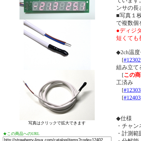
ています
ンサの長
■写真１
で複数個
●ディジ
短くても
◆2ch
[
#12302
組み立て
[
この商
工済み
[
#12303
[
#12403
◆仕様
写真はクリックで拡大できます
・チャンネ
・計測範囲
★この商品へのURL