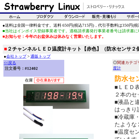
●送料は全国一律料金です。送料 650円(税込715円)，代引手数料は350円(税込
■当社はインボイス登録事業者です。適格請求書発行事業者番号は請求書に
■お知らせ：今年のお盆休みは休みなく営業いたします。
■
２チャンネルＬＥＤ温度計キット【赤色】（防水センサ２
●
会社トップ
>
通販トップ
◎
関連カテゴ
<<戻る
度計
注文番号：
#12402
防水セ
在庫
■ＬＥＤ
２本のセ
■液晶と
はっきり
■冷蔵庫
たような
■温度セ