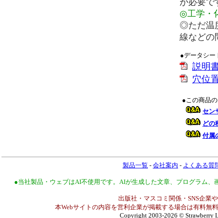
が必要で
◎工学・
◎ただ温
線などの
●データシー
説明
穴位
●この商品
セン
どの
付属
製品一覧
-
会社案内
-
よくある質
●当社製品・ウェブはAI不使用です。AIが生成した文章、プログラム
出版社・マスコミ関係・SNS企業や
本Webサイトの内容を営利企業が掲載する場合は有料無料
Copyright 2003-2026
© Strawberry L