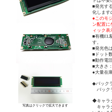
トは不要
■発光す
化します
●このモ
ン配置に
ィック表
■有機E
す。
■発光色
■ドット
■動作電圧
■大きさ
●大量在
◆バック
バックラ
◆キャラ
写真はクリックで拡大できます
キャラク