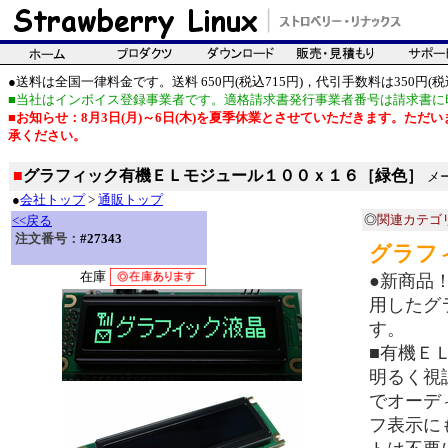
●送料は全国一律料金です。送料 650円(税込715円)，代引手数料は350円(税込
■当社はインボイス登録事業者です。適格請求書発行事業者番号は請求書に
■お知らせ：8月3日(月)～6日(木)を夏季休業とさせていただきます。た
承ください。
■
グラフィック有機ＥＬモジュール１００ｘ１６［緑色］
メー
●
会社トップ
>
通販トップ
◎
関連カテゴ
<<戻る
注文番号：
#27343
グラフ
在庫
●新商品！
用したグ
す。
■有機Ｅ
明るく視
でオーデ
フ表示に