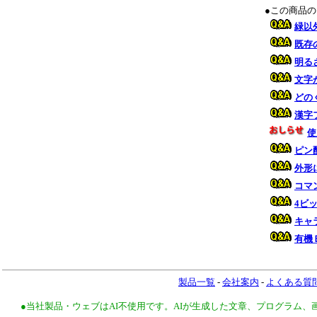
●この商品
緑以
既存
明る
文字
どの
漢字
使
ピン
外形
コマ
4ビ
キャ
有機
製品一覧
-
会社案内
-
よくある質
●当社製品・ウェブはAI不使用です。AIが生成した文章、プログラム