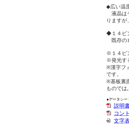
◆広い温
液晶はそ
りますが
◆１４ピ
既存の1
※１４ピ
※発光す
※漢字フ
です。
※基板裏
ものでは
●データシー
説明
コン
文字