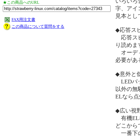
いろいろ
★この商品へのURL
字、アイ
見本とし
FAX用注文書
この商品について質問をする
◆応答ス
応答スピ
り読めま
オーディ
必要があ
◆意外と
LEDバ
以外の無
ELなら
◆広い視
有機EL
どこから
一番下の