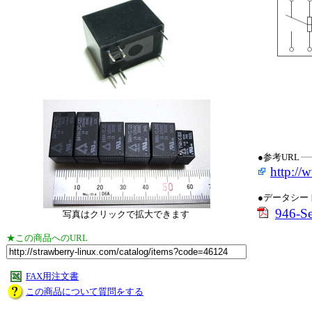
●参考URL
http://
●データシー
946-Se
写真はクリックで拡大できます
★この商品へのURL
FAX用注文書
この商品について質問をする