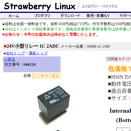
●送料は全国一律料金です。送料 650円(税込715円)，代引手数料は350円(税込
■当社はインボイス登録事業者です。適格請求書発行事業者番号は請求書に
■お知らせ：今年のお盆休みは休みなく営業いたします。
■
24V小型リレー 1C 2ADC
メーカー品番：946H-1C-24D
●
会社トップ
>
通販トップ
◎
関連カテゴ
<<戻る
注文番号：
#46124
低価格で
在庫
■HSIN 
■動作電圧
■接点容量：
■サイズ：約1