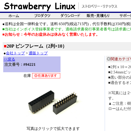
●送料は全国一律料金です。送料 650円(税込715円)，代引手数料は350円(税込
■当社はインボイス登録事業者です。適格請求書発行事業者番号は請求書に
■お知らせ：今年のお盆休みは休みなく営業いたします。
■
20P ピンフレーム（2列×10）
●
会社トップ
>
通販トップ
◎
関連カテゴ
<<戻る
注文番号：
#94221
■2列ｘ10
■2.54mmピ
在庫
■黒い部分の
■適合するオ
※写真には２
す。
▲ご注意：樹
ローはんだ付
写真はクリックで拡大できます