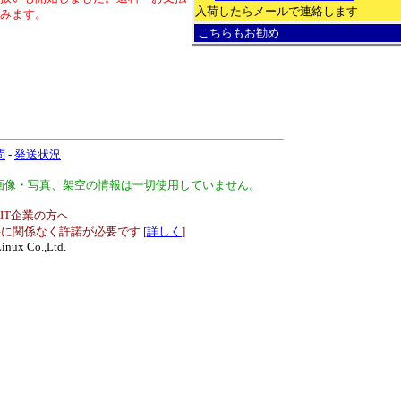
入荷したらメールで連絡します
みます。
こちらもお勧め
問
-
発送状況
、画像・写真、架空の情報は一切使用していません。
IT企業の方へ
に関係なく許諾が必要です [
詳しく
]
inux Co.,Ltd.