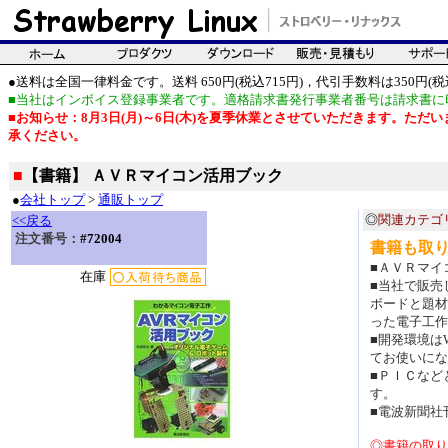
●送料は全国一律料金です。送料 650円(税込715円)，代引手数料は350円(税込
■当社はインボイス登録事業者です。適格請求書発行事業者番号は請求書に
■お知らせ：8月3日(月)～6日(木)を夏季休業とさせていただきます。た
承ください。
■
【書籍】 ＡＶＲマイコン活用ブック
●
会社トップ
>
通販トップ
◎
関連カテゴ
<<戻る
注文番号：
#72004
書籍も取
■ＡＶＲマイ
在庫
■当社で販売
ボードと題材
った電子工作
■開発環境は
てお使いにな
■ＰＩＣなど
す。
■電波新聞社
◎書籍の取り