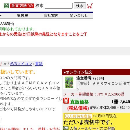
検索
385円)
印刷されております。
だいまからの受注は7日以降の発送となりますことをご了
リ
≫ /
AVRマイコン
/
書籍
り扱いしています。
●オンライン注文
コンの入門書です。
注文番号[72004]
しておりますＡＴＭＥＧＡマイコン
【書籍】 ＡＶＲマイコン活用
として筆者がいろいろなＡＶＲを使
ク
をしています。
メーカー希望価格：JPY ￥2,520の品
WINAVRなのでタダでダウンロードし
1冊 2,64
直販価格
れます。
(内訳 本体2,400＋税240
(税込価格)
と比べて開発がしやすいＣＰＵで
08月07日現在
刊
ただいま売切中です。
入荷メールサービスに登録
扱いも開始しました。送料・お支払