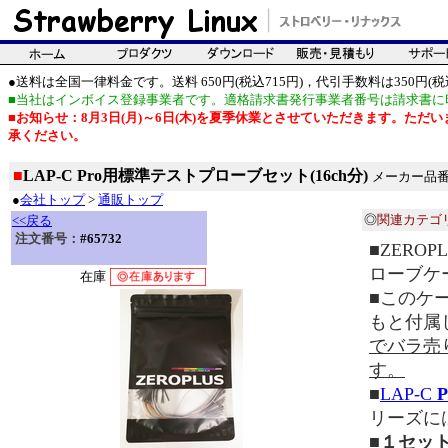
●送料は全国一律料金です。送料 650円(税込715円)，代引手数料は350円(税込
■当社はインボイス登録事業者です。適格請求書発行事業者番号は請求書に
■お知らせ：8月3日(月)～6日(木)を夏季休業とさせていただきます。た
承ください。
■
LAP-C Pro用標準テストプローブセット(16ch分)
メーカー品番：Tes
●
会社トップ
>
通販トップ
◎
関連カテゴ
<<戻る
注文番号：
#65732
■ZEROP
ローブケ
在庫
■このケ
もと付属
でバラ売
す。
■
LAP-C
P
リーズに
■１セッ