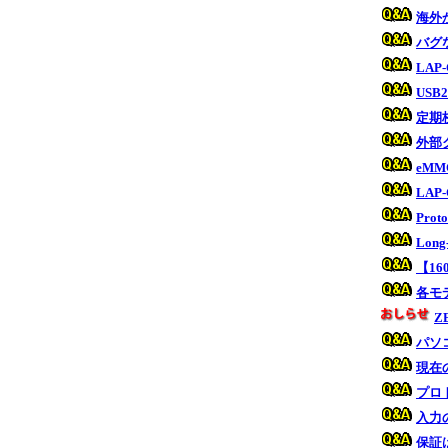
海外
バグ
LAP
USB
定期
外部
eM
LA
Prot
Lon
【1
各モ
Z
パソ
現在
プロ
入力
保証