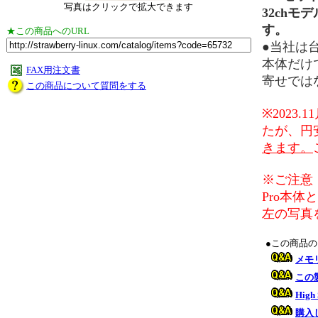
写真はクリックで拡大できます
32ch
す。
★この商品へのURL
●当社は台
本体だけ
FAX用注文書
寄せでは
この商品について質問をする
※2023
たが、円
きます。
※ご注意
Pro本
左の写真
●この商品
メモ
この
Hig
購入