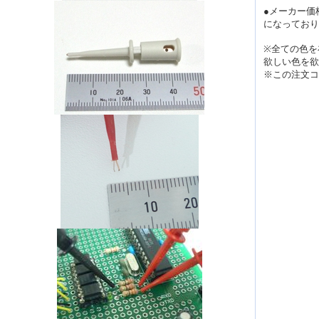
●メーカー価
になっており
※全ての色を
欲しい色を欲
※この注文コー