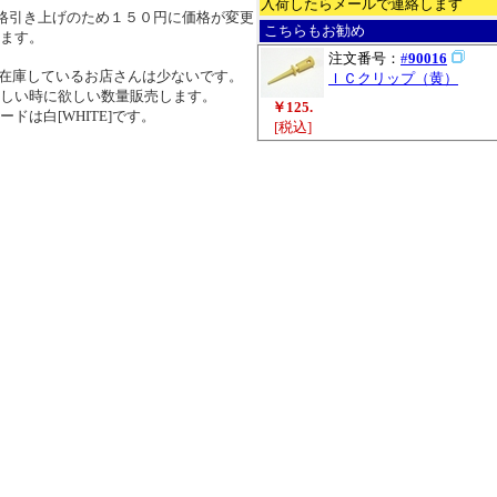
入荷したらメールで連絡します
格引き上げのため１５０円に価格が変更
こちらもお勧め
ます。
注文番号：
#
90016
在庫しているお店さんは少ないです。
ＩＣクリップ（黄）
しい時に欲しい数量販売します。
￥125.
ドは白[WHITE]です。
[税込]