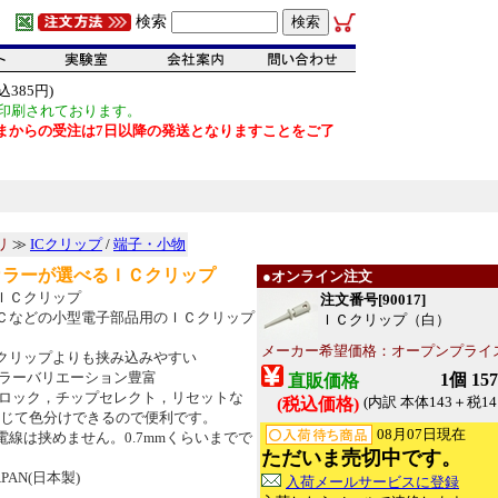
検索
385円)
印刷されております。
だいまからの受注は7日以降の発送となりますことをご了
リ
≫
ICクリップ
/
端子・小物
カラーが選べるＩＣクリップ
●オンライン注文
ＩＣクリップ
注文番号[90017]
Ｃなどの小型電子部品用のＩＣクリップ
ＩＣクリップ（白）
メーカー希望価格：オープンプライ
クリップよりも挟み込みやすい
ラーバリエーション豊富
1個 15
直販価格
ロック，チップセレクト，リセットな
(内訳 本体143＋税14
(税込価格)
じて色分けできるので便利です。
08月07日現在
電線は挟めません。0.7mmくらいまでで
ただいま売切中です。
JAPAN(日本製)
入荷メールサービスに登録