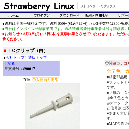
●送料は全国一律料金です。送料 650円(税込715円)，代引手数料は350円(税込
■当社はインボイス登録事業者です。適格請求書発行事業者番号は請求書に
■お知らせ：8月3日(月)～6日(木)を夏季休業とさせていただきます。た
承ください。
■
ＩＣクリップ（白）
●
会社トップ
>
通販トップ
◎
関連カテゴ
<<戻る
注文番号：
#90017
全７色 
■精密部品用
在庫
■フラットＩ
です。
■Ｊ形のＩＣ
◎全７色とカ
◎データ，ク
ど信号線に応
■あまり太い
す。
■MADE IN 