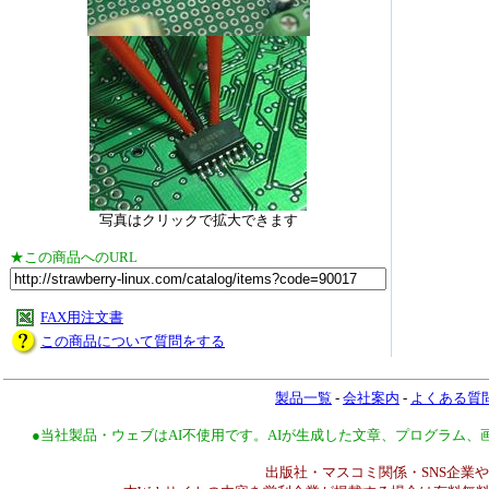
写真はクリックで拡大できます
★この商品へのURL
FAX用注文書
この商品について質問をする
製品一覧
-
会社案内
-
よくある質
●当社製品・ウェブはAI不使用です。AIが生成した文章、プログラム
出版社・マスコミ関係・SNS企業や