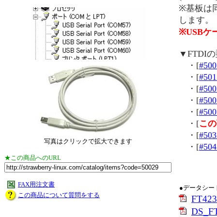
※基板は
します。
※USBケ
▼FTD
・[
#500
・[
#501
・[
#500
・[
#500
・[
#500
・[
この
・[
#503
写真はクリックで拡大できます
・[
#504
★この商品へのURL
FAX用注文書
●データシー
この商品について質問をする
FT4
DS_FT