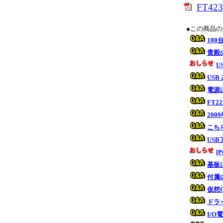
FT4
●この商品
10
貴殿
U
USB
電源
FT2
20
こち
US
[
基板
付属
仮想
ドラ
I/