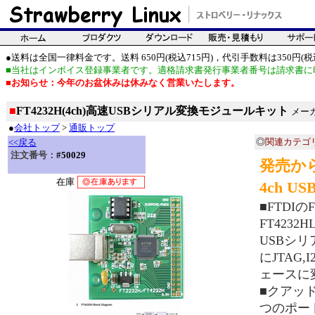
●送料は全国一律料金です。送料 650円(税込715円)，代引手数料は350円(税込
■当社はインボイス登録事業者です。適格請求書発行事業者番号は請求書に
■お知らせ：今年のお盆休みは休みなく営業いたします。
■
FT4232H(4ch)高速USBシリアル変換モジュールキット
メーカ
●
会社トップ
>
通販トップ
◎
関連カテゴ
<<戻る
注文番号：
#50029
発売か
在庫
4ch 
■FTDI
FT423
USBシ
にJTAG,
ェースに
■クアッ
つのポート(S