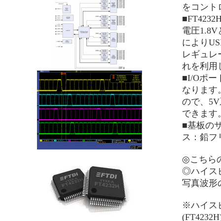
をコント
■FT42
電圧1.8
によりUS
レギュレ
れを利用
■I/Oポ
なります
ので、5
できます
■基板の
ス：鉛フリ
◎こちら
◎ハイスピ
写真波形
※ハイス
(FT42