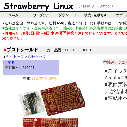
●送料は全国一律料金です。送料 650円(税込715円)，代引手数料は350円(税込
■当社はインボイス登録事業者です。適格請求書発行事業者番号は請求書に
■お知らせ：8月3日(月)～6日(木)を夏季休業とさせていただきます。た
承ください。
■
プロトシールド
メーカー品番：PROTO-SHIELD
●
会社トップ
>
通販トップ
◎
関連カテゴ
<<戻る
注文番号：
#15062
■スイッチ
Arduin
在庫
■表面実装
チが含ま
■連結用