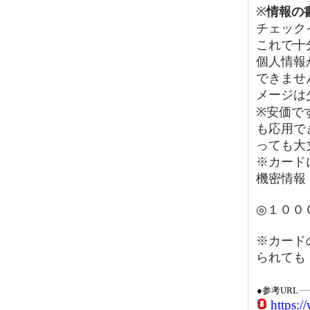
※
情報の
チェック
これで十
個人情報
できませ
メージは
※安価で
も応用で
っても大
※カード
機密情報
◎１００
※カード
られても
●参考URL
https: