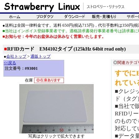
●送料は全国一律料金です。送料 650円(税込715円)，代引手数料は350円(税込
■当社はインボイス登録事業者です。適格請求書発行事業者番号は請求書に
■お知らせ：今年のお盆休みは休みなく営業いたします。
■
RFIDカード EM4102タイプ (125kHz 64bit read only)
●
会社トップ
>
通販トップ
◎
関連カテゴ
<<戻る
注文番号：
#93001
すでにE
在庫
れてい
■クレジ
ド（タグ
■当社で
RFID
のもので
対応して
■データ
写真はクリックで拡大できます