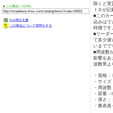
除くと実
★この商品へのURL
ＩＤが記
■このカ
FAX用注文書
込みはで
この商品について質問をする
特徴です
■リーダ
て多少違
いまでで
■周波数が
影響をあ
波数帯よ
・規格：
・サイズ
・周波数：
・容量：64b
・厚さ：
・裏表真