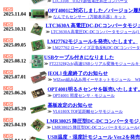
≫
LTC3108 0.02V超低電圧昇圧コンバータ
OPT4001に対応しました／バージョン履
2025.11.04
≫
なんでもセンサー（万能表示器）キット
LTC3630A 高電圧DC-DCコンバータモ
2025.10.31
≫
LTC3630A 高電圧DC-DCコンバータモジュール(1.8
LM27762モジュールを発売いたします。
2025.09.05
≫
LM27762 ローノイズ正負反転DC-DCコンバ
USBケーブル付きになりました
2025.08.12
≫
FT2232H(2ch)高速USBシリアル変換モジュール
[EOL] 生産終了のお知らせ
2025.07.01
≫
WIZnet組み込み用イーサネットモジュール WIZ
OPT4001明るさセンサを販売いたします
2025.06.26
≫
OPT4001 照度センサ・モジュール
基板改定のお知らせ
2025.05.29
≫
VL6180X TOF近距離センサモジュール
LMR38025 降圧型DC-DCコンバータ
2025.04.19
≫
LMR38025 降圧型DC-DCコンバータモジュール(
USB温度・湿度計モジュール Ver.2を