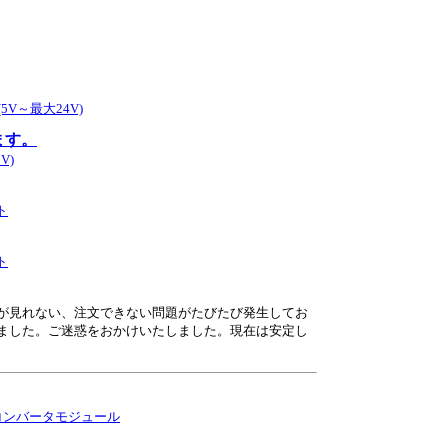
5V～最大24V)
ます。
V)
ト
ト
が見れない、注文できない問題がたびたび発生してお
ました。ご迷惑をおかけいたしました。現在は安定し
Cコンバータモジュール