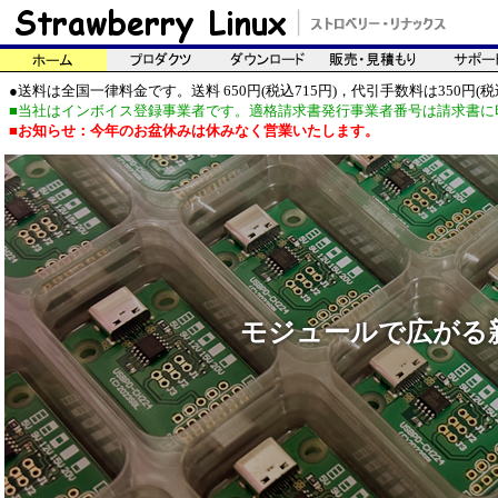
●送料は全国一律料金です。送料 650円(税込715円)，代引手数料は350円(税込
■当社はインボイス登録事業者です。適格請求書発行事業者番号は請求書に
■お知らせ：今年のお盆休みは休みなく営業いたします。
モジュールで広がる