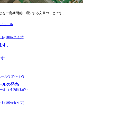
ことで仕様変更などを一定期間前に通知する文書のことです。
モジュール
て
ット(100Aタイプ)
ます。
ます
】
ル(2.5V～9V)
ールの発売
ジュール（４象限動作）
ット(100Aタイプ)