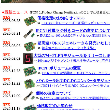
●最新ニュース
[PCN] はProduct Change Notificationの
価格改定のお知らせ 2026.6
2026.06.25
≫
LT3045-1 超ローノイズ・正電圧レギュレータ
[PCN] 付属ラグ付きコードの変更につい
2026.03.21
≫
INA226iso-100 絶縁I2Cディジタル大電流計測セ
超高速パルスジェネレータを発売いたし
2026.03.02
≫
超高速パルスジェネレータ（完成品）
大型の7セグLEDモジュールをリリースし
2026.02.02
≫
100mm大型７セグメント表示器モジュール【赤色
[PCN] ボリュームの変更
2025.12.25
≫
TPS63070 可変型昇降圧DC-DCコンバータモジュー
バイポーラ出力DC-DCコンバータモジュ
2025.12.22
≫
LT8714 バイポーラ出力DC-DCコンバータモ
価格の改定について
2025.12.09
≫
INA226iso-100 絶縁I2Cディジタル大電流計測セ
価格改定のお知らせ
2025.11.18