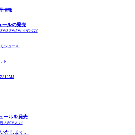
歴情報
ジュールの発売
V/3.3V/5V/可変出力)
ータモジュール
キット
812MJ
。
モジュールを発売
最大80V入力)
発売いたします。