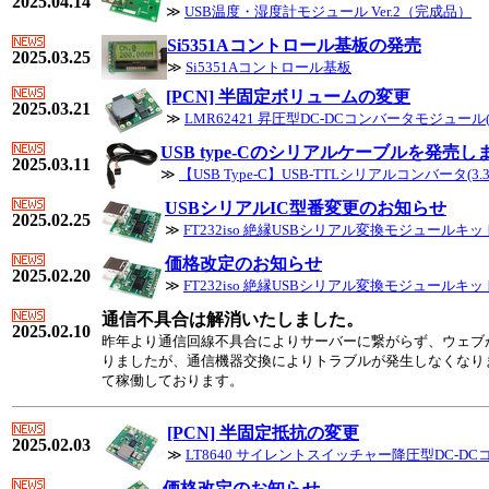
2025.04.14
≫
USB温度・湿度計モジュール Ver.2（完成品）
Si5351Aコントロール基板の発売
2025.03.25
≫
Si5351Aコントロール基板
[PCN] 半固定ボリュームの変更
2025.03.21
≫
LMR62421 昇圧型DC-DCコンバータモジュール(
USB type-Cのシリアルケーブルを発売し
2025.03.11
≫
【USB Type-C】USB-TTLシリアルコンバータ(3.3
USBシリアルIC型番変更のお知らせ
2025.02.25
≫
FT232iso 絶縁USBシリアル変換モジュールキッ
価格改定のお知らせ
2025.02.20
≫
FT232iso 絶縁USBシリアル変換モジュールキッ
通信不具合は解消いたしました。
2025.02.10
昨年より通信回線不具合によりサーバーに繋がらず、ウェブ
りましたが、通信機器交換によりトラブルが発生しなくなり
て稼働しております。
[PCN] 半固定抵抗の変更
2025.02.03
≫
LT8640 サイレントスイッチャー降圧型DC-D
価格改定のお知らせ