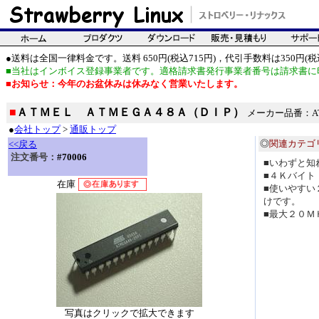
●送料は全国一律料金です。送料 650円(税込715円)，代引手数料は350円(税込
■当社はインボイス登録事業者です。適格請求書発行事業者番号は請求書に
■お知らせ：今年のお盆休みは休みなく営業いたします。
■
ＡＴＭＥＬ ＡＴＭＥＧＡ４８Ａ（ＤＩＰ）
メーカー品番：ATM
●
会社トップ
>
通販トップ
◎
関連カテゴ
<<戻る
注文番号：
#70006
■いわずと知
■４Ｋバイト
在庫
■使いやすい
けです。
■最大２０Ｍ
写真はクリックで拡大できます