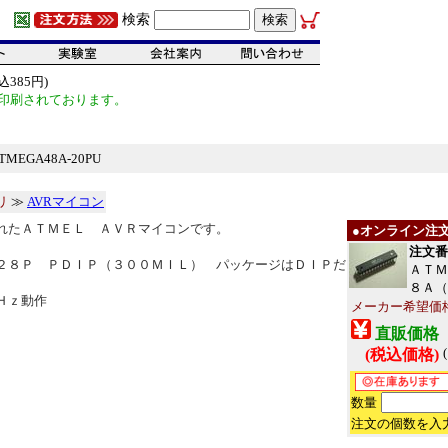
検索
385円)
印刷されております。
EGA48A-20PU
リ
≫
AVRマイコン
れたＡＴＭＥＬ ＡＶＲマイコンです。
●オンライン注
注文番号
２８Ｐ ＰＤＩＰ（３００ＭＩＬ） パッケージはＤＩＰだ
ＡＴＭ
８Ａ（
Ｈｚ動作
メーカー希望価
直販価格
(税込価格)
数量
注文の個数を入