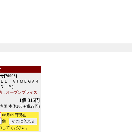
文
[70006]
ＥＬ ＡＴＭＥＧＡ４
ＤＩＰ）
格：オープンプライス
1個 315円
(内訳 本体286＋税29円)
08月09日現在
個
力してください。