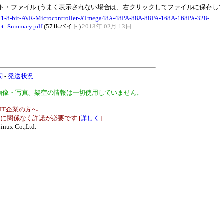
ト・ファイル (うまく表示されない場合は、右クリックしてファイルに保存し
71-8-bit-AVR-Microcontroller-ATmega48A-48PA-88A-88PA-168A-168PA-328-
et_Summary.pdf
(571kバイト)
2013年 02月 13日
問
-
発送状況
、画像・写真、架空の情報は一切使用していません。
IT企業の方へ
に関係なく許諾が必要です [
詳しく
]
inux Co.,Ltd.