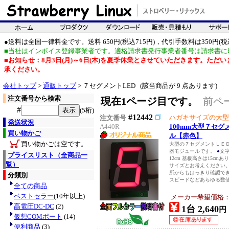
●送料は全国一律料金です。送料 650円(税込715円)，代引手数料は350円(税込
■当社はインボイス登録事業者です。適格請求書発行事業者番号は請求書に
■お知らせ：8月3日(月)～6日(木)を夏季休業とさせていただきます。た
承ください。
会社トップ
>
通販トップ
> ７セグメントLED (該当商品が 9 点あります)
注文番号から検索
現在1ページ目です。
前ペ
#
(5桁)
#12442
ハガキサイズの大型
注文番号
発送状況
A440R
100mm大型７セ
買い物かご
ル【赤色】
買い物かごは空です。
大型の７セグメントＬＥ
器モジュールです。
●
文字
プライスリスト（全商品一
12cm 基板高さは15cm
覧）
サイズとお考えください
所からもはっきり確認で
分類別
スピードなどあらゆる数値
全ての商品
ベストセラー
(10年以上)
メーカー希望価格
高電圧DC-DC
(2)
1台 2,640
円
仮想COMポート
(14)
便利商品
(3)