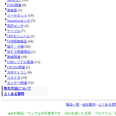
JTAG関連
(9)
発振器
(3)
イーサネット
(10)
Sensirionセンサ
(5)
気圧センサ
(2)
ケーブル
(7)
GPSモジュール
(1)
USB関連製品
(24)
端子・小物
(50)
ＭＰ３関連商品
(2)
無線関連
(10)
USBシリアル変換
(13)
CP210x関連
(2)
AVRマイコン
(9)
コネクタ
(24)
センサー関連
(52)
取引方法について
よくある質問
製品一覧
-
会社案内
-
よくある質
●当社製品・ウェブはAI不使用です。AIが生成した文章、プログラム