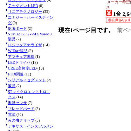
メーカー希望
７セグメントLED
(8)
ス
リニアテクノロジー
(35)
1台 2,6
エナジー・ハーベスティン
グ
(9)
拡張ボード
(2)
現在1ページ目です。
前ペ
STM32 Cortex-M3/M4/M0
製品
(7)
ロジックアナライザ
(14)
WIZnet製品
(8)
アマチュア無線
(1)
LEDドライバ
(18)
CREE高輝度LED
(10)
FTDI関連
(11)
シリアル７セグメント
(2)
液晶
(7)
STマイクロエレクトロニ
クス
(14)
振動センサ
(7)
ブレッドボード
(3)
電源
(76)
みの虫クリップ
(5)
テキサス・インスツルメン