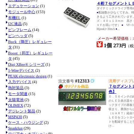
４桁７セグメントＬ
エデュケーション
(1)
ダイナミックドライブ専用
モジュール中心
(153)
●
配線数が少なくてすみ、時
きるよう工夫されています
有機EL
(1)
ズ：４０ｘ１３ｍｍ 高さ
I2C液晶
(5)
ＶＦが高いです）
●
VF=3
If(peak)=30mA
●
...
ピンフレーム
(14)
ピンヘッダ
(5)
メーカー希望価格：
Buck（降圧）レギュレー
1個 273
円
（
タ
(31)
Boost（昇圧）レギュレー
タ
(45)
Digi XBee® シリーズ
(1)
1-Wireデバイス
(2)
PEAK electronic design
(1)
#12313
汎用ディスプ
注文番号
入力デバイス
(4)
７セグメント
熱対策品
(3)
色】
モータ関連
(15)
０．５６インチの
太陽電池
(2)
のＬＥＤ表示器キ
OLIMEX
(72)
ックタイプの基板
収まり、裏側から
デジレント製品
(2)
（ＵＡＲＴ）経由
MSP430
(5)
ＬＥＤをコントロ
トを配線すること
ケース・ハウジング
(2)
け...
Sparkfun
(29)
ロジアナ・オプション
(8)