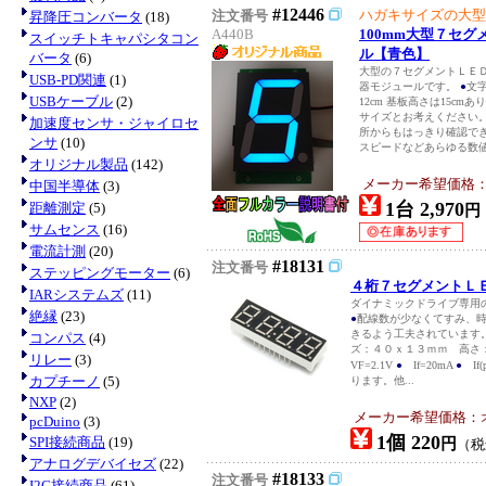
#12446
ハガキサイズの大型
注文番号
昇降圧コンバータ
(18)
A440B
100mm大型７セ
スイッチトキャパシタコン
ル【青色】
バータ
(6)
大型の７セグメントＬＥ
USB-PD関連
(1)
器モジュールです。
●
文字
USBケーブル
(2)
12cm 基板高さは15cm
サイズとお考えください
加速度センサ・ジャイロセ
所からもはっきり確認で
ンサ
(10)
スピードなどあらゆる数値
オリジナル製品
(142)
メーカー希望価格
中国半導体
(3)
1台 2,970
距離測定
(5)
円
サムセンス
(16)
電流計測
(20)
#18131
注文番号
ステッピングモーター
(6)
４桁７セグメントＬ
IARシステムズ
(11)
ダイナミックドライブ専用
絶縁
(23)
●
配線数が少なくてすみ、時
きるよう工夫されています
コンパス
(4)
ズ：４０ｘ１３ｍｍ 高さ
リレー
(3)
VF=2.1V
●
If=20mA
●
If(
カプチーノ
(5)
ります。他...
NXP
(2)
メーカー希望価格：
pcDuino
(3)
1個 220
SPI接続商品
(19)
円
（
アナログデバイセズ
(22)
#18133
注文番号
I2C接続商品
(61)