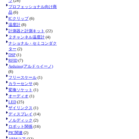
ツ
(28)
プロフェッショナル向け商
品
(6)
ICクリップ
(6)
温度計
(8)
計測器と計測キット
(22)
２チャンネル温度計
(4)
ナショナル・セミコンダク
ター
(2)
DSP
(1)
RFID
(7)
Arduino(アルドゥイーノ)
(8)
フリースケール
(1)
カラーセンサ
(4)
変換ソケット
(1)
オーディオ
(1)
LED
(25)
ザイリンクス
(1)
ディスプレイ
(14)
ノルディック
(2)
ロボット関係
(16)
PIC関連
(2)
ARMコア
(32)