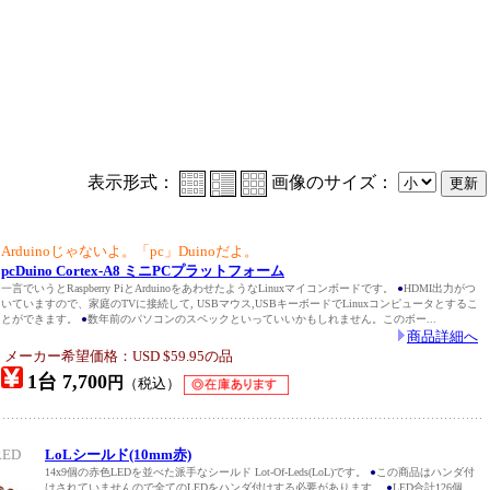
表示形式：
画像のサイズ：
Arduinoじゃないよ。「pc」Duinoだよ。
pcDuino Cortex-A8 ミニPCプラットフォーム
一言でいうとRaspberry PiとArduinoをあわせたようなLinuxマイコンボードです。
●
HDMI出力がつ
いていますので、家庭のTVに接続して, USBマウス,USBキーボードでLinuxコンピュータとするこ
とができます。
●
数年前のパソコンのスペックといっていいかもしれません。このボー...
商品詳細へ
メーカー希望価格：USD $59.95の品
1台 7,700
円
（税込）
RED
LoLシールド(10mm赤)
14x9個の赤色LEDを並べた派手なシールド Lot-Of-Leds(LoL)です。
●
この商品はハンダ付
けされていませんので全てのLEDをハンダ付けする必要があります。
●
LED合計126個