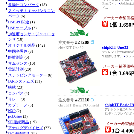
3mmです。
●
Ardui
昇降圧コンバータ
(18)
イ...
スイッチトキャパシタコン
バータ
(6)
メーカー希望価格：E
USB-PD関連
(1)
1個 1,650
USBケーブル
(2)
加速度センサ・ジャイロセ
ンサ
(10)
#21208
注文番号
オリジナル製品
(142)
chipKIT Uno32
chipKIT Uno32
中国半導体
(3)
デジレント社のArdui
で動作します。
●
フラッ
距離測定
(5)
サムセンス
(16)
メーカー希望価格：U
電流計測
(20)
1台 3,696
ステッピングモーター
(6)
IARシステムズ
(11)
絶縁
(23)
コンパス
(4)
リレー
(3)
#21210
注文番号
chipKIT Basic I/
カプチーノ
(5)
chipKIT Basic I/O Shield
デジレント社のArdui
NXP
(2)
ELディスプレイがポ
pcDuino
(3)
SPI接続商品
(19)
メーカー希望価格：
アナログデバイセズ
(22)
1台 4,400
I2C接続商品
(61)