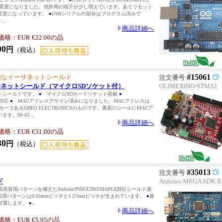
U2に変更になりました。他外周の端子が少し増えています。あとリセット
変更になっています。
●
USBシリアルの部分はプログラム済みで
..
商品詳細へ
：EUR €22.00の品
90
円
（税込）
#15061
能なイーサネットシールド
注文番号
イーサネットシールド（マイクロSDソケット付）
OLIMEXINO-STM32
トシールドです。
●
マイクロSDカードソケット搭載
●
も対応
●
MACアドレスアサイン済みになりました。MACアドレスは
メーカーであるGHEO ELECTRONICSのものです。裏面のシールにMACア
。90-A2...
商品詳細へ
：EUR €31.00の品
30
円
（税込）
#35013
注文番号
ド
Arduino MEGA ADK R
表面実装用パターンを備えたArduino/PINGUINO/MAPLE対応シールド基
用パターンは0.65mmピッチと1.27mmピッチが含まれています。
●
連
付属します。
●
...
商品詳細へ
：EUR €5.95の品