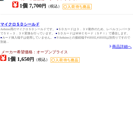
1個 7,700
円
（税込）
マイクロＳＤシールド
Arduino用のマイクロＳＤシールドです。
●
ＳＤカードは３．３Ｖ動作のため、レベルコンバータ
で５Ｖ⇔３．３Ｖ変換を行っています。
●
ＳＤカードはＭＭＣモード（ＳＰＩ）で通信します。
●
カード挿入端子は使用していません。
●
※Arduinoとの接続端子#18102,#18103は別売りですので
別途...
商品詳細へ
メーカー希望価格：オープンプライス
1個 1,650
円
（税込）