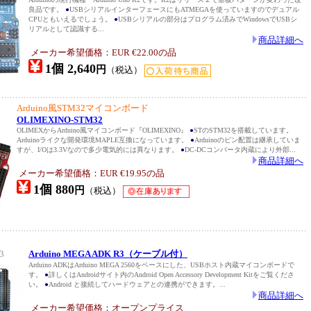
良品です。
●
USBシリアルインターフェースにもATMEGAを使っていますのでデュアル
CPUともいえるでしょう。
●
USBシリアルの部分はプログラム済みでWindowsでUSBシ
リアルとして認識する...
商品詳細へ
メーカー希望価格：EUR €22.00の品
1個 2,640
円
（税込）
Arduino風STM32マイコンボード
OLIMEXINO-STM32
OLIMEXからArduino風マイコンボード『OLIMEXINO』
●
STのSTM32を搭載しています。
Arduinoライクな開発環境MAPLE互換になっています。
●
Arduinoのピン配置は継承していま
すが、I/Oは3.3Vなので多少電気的には異なります。
●
DC-DCコンバータ内蔵により外部...
商品詳細へ
メーカー希望価格：EUR €19.95の品
1個 880
円
（税込）
3
Arduino MEGA ADK R3（ケーブル付）
Arduino ADKはArduino MEGA 2560をベースにした、USBホスト内蔵マイコンボードで
す。
●
詳しくはAndroidサイト内のAndroid Open Accessory Development Kitをご覧くださ
い。
●
Android と接続してハードウェアとの連携ができます。...
商品詳細へ
メーカー希望価格：オープンプライス