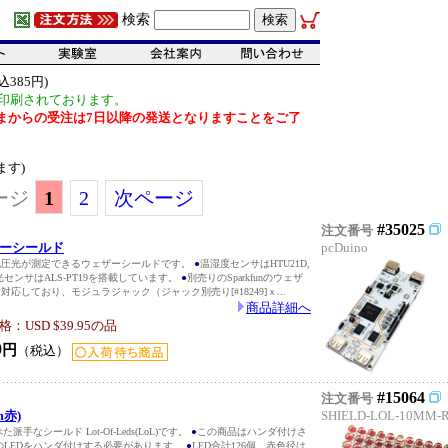
検索
385円)
印刷されております。
だいまからの受注は7日以降の発送となりますことをご了
ます)
ージ
1
2
次ページ
#35025
注文番号
ェザーシールド
pcDuino
度湿度気圧光が測定できるウェザーシールドです。
●
温湿度センサはHTU21D,
, 光センサはALS-PT19を搭載しています。
●
別売りのSparkfunのウェザ
]に対応しており、モジュラジャック（ジャック別売り[#18249]ｘ...
商品詳細へ
USD $39.95の品
0
円
（税込）
#15064
注文番号
m赤)
SHIELD-LOL-10MM-
た派手なシールド Lot-Of-Leds(LoL)です。
●
この商品はハンダ付けさ
のLEDをハンダ付けする必要があります。
●
LED合計126個 赤色径は