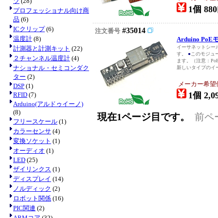
ツ
(28)
1個 880
プロフェッショナル向け商
品
(6)
ICクリップ
(6)
#35014
注文番号
温度計
(8)
Arduino P
イーサネットシールド#3
計測器と計測キット
(22)
す。
●
このモジュ
２チャンネル温度計
(4)
ます。（注意：P
ナショナル・セミコンダク
新しいタイプのイー
ター
(2)
メーカー希望価格
DSP
(1)
1個 2,0
RFID
(7)
Arduino(アルドゥイーノ)
(8)
現在1ページ目です。
前ペ
フリースケール
(1)
カラーセンサ
(4)
変換ソケット
(1)
オーディオ
(1)
LED
(25)
ザイリンクス
(1)
ディスプレイ
(14)
ノルディック
(2)
ロボット関係
(16)
PIC関連
(2)
ARMコア
(32)