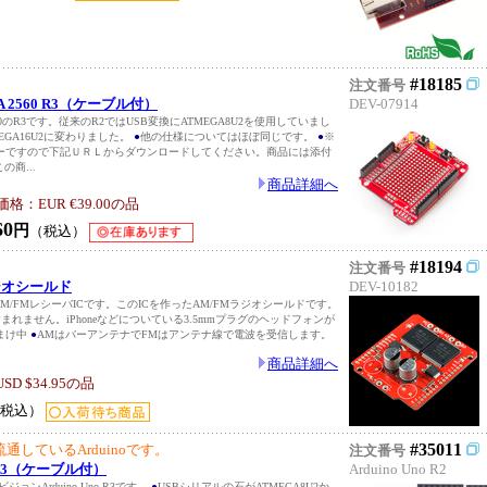
#18185
注文番号
EGA 2560 R3（ケーブル付）
DEV-07914
A 2560のR3です。従来のR2ではUSB変換にATMEGA8U2を使用していまし
EGA16U2に変わりました。
●
他の仕様についてはほぼ同じです。
●
※
ーですので下記ＵＲＬからダウンロードしてください。商品には添付
の商...
商品詳細へ
：EUR €39.00の品
60
円
（税込）
#18194
注文番号
Mラジオシールド
DEV-10182
プAM/FMレシーバICです。このICを作ったAM/FMラジオシールドです。
れません。iPhoneなどについている3.5mmプラグのヘッドフォンが
まけ中
●
AMはバーアンテナでFMはアンテナ線で電波を受信します。
商品詳細へ
 $34.95の品
（税込）
#35011
通しているArduinoです。
注文番号
no R3（ケーブル付）
Arduino Uno R2
ビジョンArduino Uno R3です。
●
USBシリアルの石がATMEGA8U2か