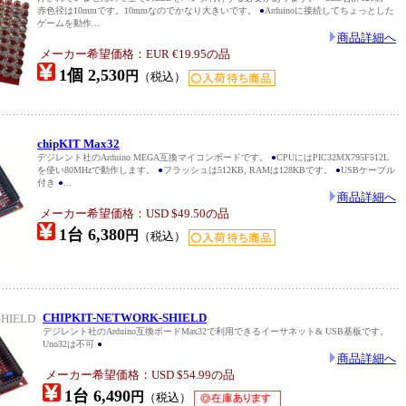
赤色径は10mmです。10mmなのでかなり大きいです。
●
Arduinoに接続してちょっとした
ゲームを動作...
商品詳細へ
メーカー希望価格：EUR €19.95の品
1個 2,530
円
（税込）
chipKIT Max32
デジレント社のArduino MEGA互換マイコンボードです。
●
CPUにはPIC32MX795F512L
を使い80MHzで動作します。
●
フラッシュは512KB, RAMは128KBです。
●
USBケーブル
付き
●
...
商品詳細へ
メーカー希望価格：USD $49.50の品
1台 6,380
円
（税込）
CHIPKIT-NETWORK-SHIELD
SHIELD
デジレント社のArduino互換ボードMax32で利用できるイーサネット& USB基板です。
Uno32は不可
●
商品詳細へ
メーカー希望価格：USD $54.99の品
1台 6,490
円
（税込）