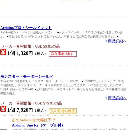
Arduinoプロトシールドキット
Arduino用のユニバーサル基板セットです。
●
タクトスイッチ、ＬＥＤ等の部品が付属していま
す。
●
部品は全てハンダ付けされておりません。写真は全て組み立てた状態の写真です。
●
...
商品詳細へ
メーカー希望価格：USD $9.95の品
1個 1,320
円
（税込）
モンスター・モーターシールド
大容量のFETを搭載したモンスター級モーターシールドです。
●
STのHブリッジIC VNH2SP30を
２個搭載し、ブラシ付DCモーターを２個制御することができます。ON抵抗はかなり低いです。
Hi側/Lo側合わせて19mΩ!!
●
正転逆転ブレーキのコントロールはもちろん電流センスや各種の保護
機能を備え...
商品詳細へ
メーカー希望価格：USD $79.95の品
1個 7,920
円
（税込）
あのArduinoが大幅値下げ
Arduino Uno R2（ケーブル付）
Arduinoの現行機種 Arduino Uno R2です。R2はリリース２で基板パターンが変わった改