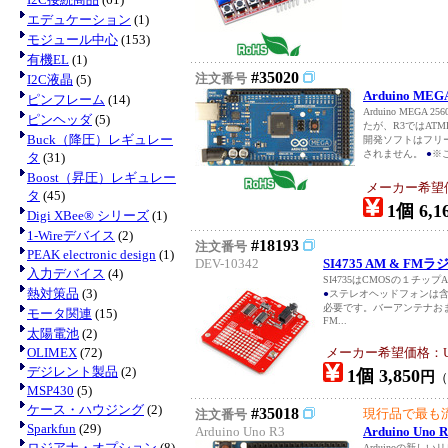
エデュケーション
(1)
モジュール中心
(153)
有機EL
(1)
#35020
注文番号
I2C液晶
(5)
Arduino M
ピンフレーム
(14)
Arduino MEG
ピンヘッダ
(5)
たが、R3ではATM
Buck（降圧）レギュレー
開発ソフトはフリ
されません。
●
※こ
タ
(31)
Boost（昇圧）レギュレー
メーカー希望価格
タ
(45)
1個 6,1
Digi XBee® シリーズ
(1)
1-Wireデバイス
(2)
#18193
注文番号
PEAK electronic design
(1)
DEV-10342
SI4735 AM & F
入力デバイス
(4)
SI4735はCMOSの１チッ
熱対策品
(3)
●
ステレオヘッドフォンは含ま
必要です。バーアンテナお
モータ関連
(15)
FM...
太陽電池
(2)
OLIMEX
(72)
メーカー希望価格：USD
デジレント製品
(2)
1個 3,850
円
MSP430
(5)
ケース・ハウジング
(2)
#35018
現行品で最も流
注文番号
Sparkfun
(29)
Arduino Uno R3
Arduino U
ロジアナ・オプション
(8)
Arduinoの新しいリ