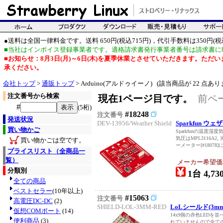
●送料は全国一律料金です。送料 650円(税込715円)，代引手数料は350円(税込
■当社はインボイス登録事業者です。適格請求書発行事業者番号は請求書に
■お知らせ：8月3日(月)～6日(木)を夏季休業とさせていただきます。た
承ください。
会社トップ
>
通販トップ
> Arduino(アルドゥイーノ) (該当商品が 22 点あり
注文番号から検索
現在1ページ目です。
前ペ
#
(5桁)
#18248
注文番号
発送状況
DEV-13956/Weather Shield
Sparkfun ウ
買い物かご
Sparkfunの温
気圧はMPL3116A2
買い物かごは空です。
ーメーター[#18078
プライスリスト（全商品一
覧）
メーカー希望価格：
分類別
1台 4,73
全ての商品
ベストセラー
(10年以上)
#15063
注文番号
高電圧DC-DC
(2)
SHIELD-LOL-3MM-RED
LoLシールド(3m
仮想COMポート
(14)
14x9個の赤色LEDを並べ
便利商品
(3)
れていませんので全て