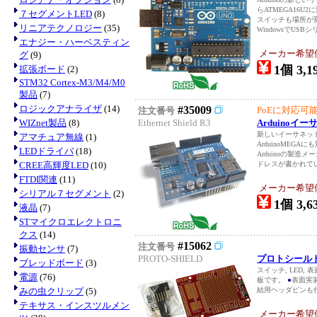
らATMEGA16
７セグメントLED
(8)
スイッチも場所が
リニアテクノロジー
(35)
WindowsでUSBシリ.
エナジー・ハーベスティン
メーカー希望価格
グ
(9)
1個 3,1
拡張ボード
(2)
STM32 Cortex-M3/M4/M0
製品
(7)
ロジックアナライザ
(14)
#35009
PoEに対応可
注文番号
WIZnet製品
(8)
Ethernet Shield R3
Arduino
新しいイーサネッ
アマチュア無線
(1)
ArduinoMEGAに
LEDドライバ
(18)
Arduinoの製造
CREE高輝度LED
(10)
ドレスが書かれています
FTDI関連
(11)
メーカー希望価格
シリアル７セグメント
(2)
1個 3,6
液晶
(7)
STマイクロエレクトロニ
クス
(14)
#15062
注文番号
振動センサ
(7)
PROTO-SHIELD
プロトシール
ブレッドボード
(3)
スイッチ, LED, 
電源
(76)
板です。
●
表面実装
みの虫クリップ
(5)
結用ヘッダピンも
テキサス・インスツルメン
メーカー希望価格