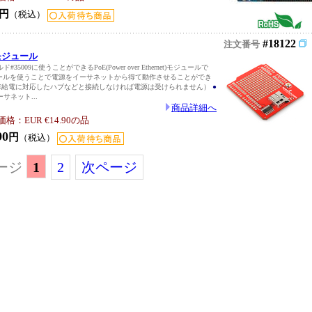
円
（税込）
#18122
注文番号
oEモジュール
5009に使うことができるPoE(Power over Ethernet)モジュールで
ールを使うことで電源をイーサネットから得て動作させることができ
oE給電に対応したハブなどと接続しなければ電源は受けられません）
●
サネット...
商品詳細へ
：EUR €14.90の品
90
円
（税込）
ージ
1
2
次ページ