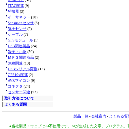
JTAG関連
(9)
発振器
(3)
イーサネット
(10)
Sensirionセンサ
(5)
気圧センサ
(2)
ケーブル
(7)
GPSモジュール
(1)
USB関連製品
(24)
端子・小物
(50)
ＭＰ３関連商品
(2)
無線関連
(10)
USBシリアル変換
(13)
CP210x関連
(2)
AVRマイコン
(9)
コネクタ
(24)
センサー関連
(52)
取引方法について
よくある質問
製品一覧
-
会社案内
-
よくある質
●当社製品・ウェブはAI不使用です。AIが生成した文章、プログラム