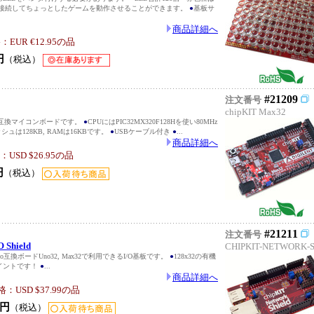
noに接続してちょっとしたゲームを動作させることができます。
●
基板サ
商品詳細へ
UR €12.95の品
円
（税込）
#21209
注文番号
chipKIT Max32
no互換マイコンボードです。
●
CPUにはPIC32MX320F128Hを使い80MHz
シュは128KB, RAMは16KBです。
●
USBケーブル付き
●
...
商品詳細へ
SD $26.95の品
円
（税込）
#21211
注文番号
O Shield
CHIPKIT-NETWORK-
no互換ボードUno32, Max32で利用できるI/O基板です。
●
128x32の有機
イントです！
●
...
商品詳細へ
USD $37.99の品
円
（税込）