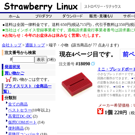
●送料は全国一律料金です。送料 650円(税込715円)，代引手数料は350円(税込
■当社はインボイス登録事業者です。適格請求書発行事業者番号は請求書に
■お知らせ：今年のお盆休みは休みなく営業いたします。
会社トップ
>
通販トップ
> 端子・小物 (該当商品が 77 点あります)
注文番号から検索
現在4ページ目です。
前ペ
#
(5桁)
#18090
注文番号
発送状況
ミニ・ブレッドボー
買い物かご
小さなブレッドボードです
回路の製作ができます。
●
買い物かごは空です。
の定数を決めるときに抜き
プライスリスト（全商品一
便利です。
●
仕様
●
サイズ
覧）
数５ｘ１７ｘ２列＝１７０
は全部で５種類あります。色
分類別
全ての商品
メーカー希望価格：USD
ベストセラー
(10年以上)
1個 220
円
（
高電圧DC-DC
(2)
仮想COMポート
(14)
便利商品
(3)
昇降圧コンバータ
(18)