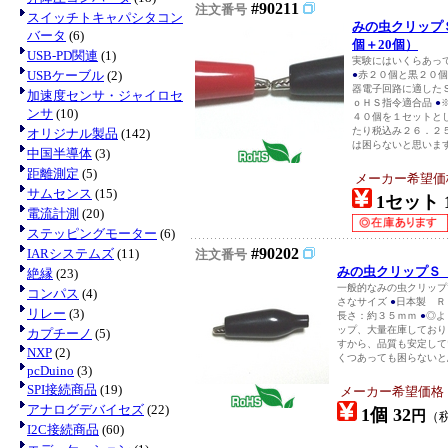
#90211
注文番号
スイッチトキャパシタコン
みの虫クリップ
バータ
(6)
個＋20個）
USB-PD関連
(1)
実験にはいくらあっ
USBケーブル
(2)
●
赤２０個と黒２０
器電子回路に適した
加速度センサ・ジャイロセ
ｏＨＳ指令適合品
●
ンサ
(10)
４０個を１セットと
たり税込み２６．２
オリジナル製品
(142)
は困らないと思います。
中国半導体
(3)
距離測定
(5)
メーカー希望価
サムセンス
(15)
1セット 1
電流計測
(20)
ステッピングモーター
(6)
#90202
IARシステムズ
(11)
注文番号
みの虫クリップＳ
絶縁
(23)
一般的なみの虫クリッ
コンパス
(4)
さなサイズ
●
日本製 Ｒ
リレー
(3)
長さ：約３５ｍｍ
●
◎よ
ップ、大量在庫してお
カプチーノ
(5)
すから、品質も安定し
NXP
(2)
くつあっても困らない
pcDuino
(3)
SPI接続商品
(19)
メーカー希望価格
アナログデバイセズ
(22)
1個 32
円
（
I2C接続商品
(60)