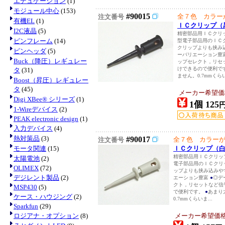
エデュケーション
(1)
モジュール中心
(153)
#90015
全７色 カラー
注文番号
有機EL
(1)
ＩＣクリップ（
I2C液晶
(5)
精密部品用ＩＣクリ
ピンフレーム
(14)
型電子部品用のＩＣ
クリップよりも挟み
ピンヘッダ
(5)
ーバリエーション豊
Buck（降圧）レギュレー
ップセレクト，リセ
けできるので便利で
タ
(31)
ません。0.7mmくらい
Boost（昇圧）レギュレー
タ
(45)
メーカー希望価
Digi XBee® シリーズ
(1)
1個 125
1-Wireデバイス
(2)
PEAK electronic design
(1)
入力デバイス
(4)
熱対策品
(3)
#90017
全７色 カラー
注文番号
モータ関連
(15)
ＩＣクリップ（
精密部品用ＩＣクリッ
太陽電池
(2)
電子部品用のＩＣクリ
OLIMEX
(72)
ップよりも挟み込みや
デジレント製品
(2)
エーション豊富
●
◎デ
クト，リセットなど信
MSP430
(5)
で便利です。
●
あまり
ケース・ハウジング
(2)
0.7mmくらいま...
Sparkfun
(29)
ロジアナ・オプション
(8)
メーカー希望価