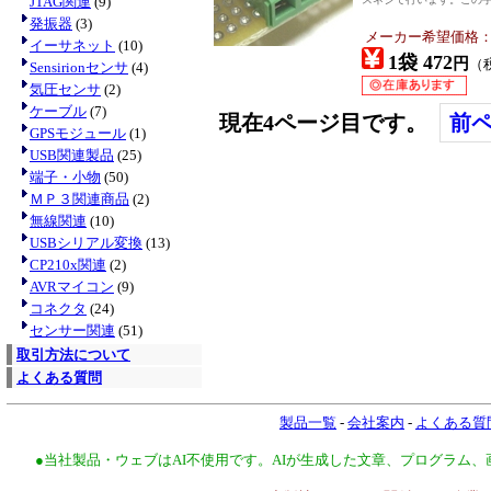
JTAG関連
(9)
発振器
(3)
メーカー希望価格
イーサネット
(10)
1袋 472
円
（
Sensirionセンサ
(4)
気圧センサ
(2)
ケーブル
(7)
現在4ページ目です。
前
GPSモジュール
(1)
USB関連製品
(25)
端子・小物
(50)
ＭＰ３関連商品
(2)
無線関連
(10)
USBシリアル変換
(13)
CP210x関連
(2)
AVRマイコン
(9)
コネクタ
(24)
センサー関連
(51)
取引方法について
よくある質問
製品一覧
-
会社案内
-
よくある質
●当社製品・ウェブはAI不使用です。AIが生成した文章、プログラム