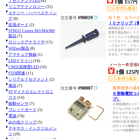
７セグメントLED
(8)
1個 157
円
リニアテクノロジー
(35)
エナジー・ハーベスティン
#90019
全７色 カラー
注文番号
グ
(9)
ＩＣクリップ（
拡張ボード
(2)
精密部品用ＩＣクリ
STM32 Cortex-M3/M4/M0
型電子部品用のＩＣ
製品
(7)
クリップよりも挟み
ーバリエーション豊
ロジックアナライザ
(15)
ップセレクト，リセ
WIZnet製品
(8)
けできるので便利で
アマチュア無線
(1)
ません。0.7mmくらいま
LEDドライバ
(18)
メーカー希望価
CREE高輝度LED
(10)
1個 125
円
FTDI関連
(11)
シリアル７セグメント
(2)
液晶
(7)
#90007
業界標準の基
注文番号
STマイクロエレクトロニ
Ｋ形熱電対コ
クス
(14)
プ）
振動センサ
(7)
Ｋ型熱電対のソケ
ていないのがこの
ブレッドボード
(3)
対のコネクタはい
電源
(76)
のタイプはミニチ
みの虫クリップ
(5)
OMEGA社正規純
はサイズが規格で
テキサス・インスツルメン
ーカーの熱電対でも差
ツ
(28)