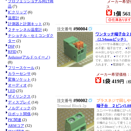
プロフェッショナル向け商
メーカー希望
品
(7)
ス
ICクリップ
(6)
1個 561
温度計
(8)
計測器と計測キット
(23)
#90004
注文番号
２チャンネル温度計
(4)
ワンタッチ端子台２
ナショナル・セミコンダク
（2.54mmピッチ）
ター
(2)
ユニバーサル基板にぴった
DSP
(1)
め不要）端子台です。
●
実
RFID
(7)
ｍｍ分しかないので、小さ
せられます。
●
マイナスド
Arduino(アルドゥイーノ)
です。頭のトサカ？の部分
(8)
入れます。
●
電源端子、セン
フリースケール
(1)
カラーセンサ
(4)
メーカー希望価格：
変換ソケット
(1)
1袋 419
円
（
オーディオ
(1)
LED
(25)
ザイリンクス
(1)
#90002
プラスネジで回しや
注文番号
ディスプレイ
(14)
Terminal Block 2p
端子台 ２ピン(5.0
ノルディック
(2)
ユニバーサル基板にぴったり
ロボット関係
(16)
基板２穴分）の端子台で
ので複数個を連結（写真
PIC関連
(2)
０極のようにして使うこ
ARMコア
(32)
んと2.54mmピッチに入
スネジで行います。この手