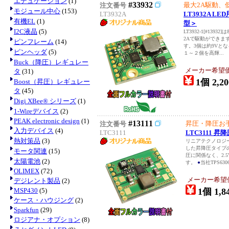
エデュケーション
(1)
#33932
最大2A駆動、
注文番号
モジュール中心
(153)
LT3932A
LT3932A 
有機EL
(1)
型＞
I2C液晶
(5)
LT3932-1[#13
2Aで駆動ができま
ピンフレーム
(14)
す。3個は約9Vと
ピンヘッダ
(5)
１～２個を高輝...
Buck（降圧）レギュレー
メーカー希望
タ
(31)
1個 2,20
Boost（昇圧）レギュレー
タ
(45)
Digi XBee® シリーズ
(1)
1-Wireデバイス
(2)
PEAK electronic design
(1)
#13111
昇圧・降圧お手
注文番号
入力デバイス
(4)
LTC3111
LTC3111 
熱対策品
(3)
リニアテクノロジー(
した昇降圧タイプの
モータ関連
(15)
圧に関係なく、2.
太陽電池
(2)
す。
●
当社TPS63060
OLIMEX
(72)
メーカー希望
デジレント製品
(2)
MSP430
(5)
1個 1,8
ケース・ハウジング
(2)
Sparkfun
(29)
ロジアナ・オプション
(8)