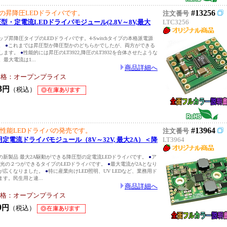
#13256
用の昇降圧LEDドライバです。
注文番号
降圧型・定電流LEDドライバモジュール(2.8V～8V,最大
LTC3256
プ昇降圧タイプのLEDドライバです。4-Switchタイプの本格派電源
。
●
これまでは昇圧型か降圧型かのどちらかでしたが、両方ができる
します。
●
性能的には昇圧のLT3922,降圧のLT3932を合体させたような
最大電流は1...
商品詳細へ
格：オープンプライス
8
円
（税込）
#13964
高性能LEDドライバの発売です。
注文番号
LED用定電流ドライバモジュール（8V～32V, 最大2A）＜降
LT3964
の新製品 最大2A駆動ができる降圧型の定電流LEDドライバです。
●
ア
調光の２つができるタイプのLEDドライバです。
●
最大電流が2Aとなり
が広くなりました。
●
特に産業向けLED照明、UV LEDなど、業務用ド
す。民生用と違...
商品詳細へ
格：オープンプライス
0
円
（税込）