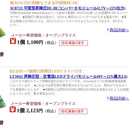
最大5AでI2C制御もできる中国製DC-DC
SC8721 可変型昇降圧DC-DCコンバータモジュール(2.7V～22V出力)
中国のSouthchip Semiconductorという会社の電源IC SC8721を使った大容量DC-DCコンバー
タです。
●
昇降圧で最大5A流せて、I2Cから電圧のコントロールができる製品です。
●
電
圧は基板上のVRからでも、I2Cからのコントロールでもどちらでもできます。I2Cから
2.7V～...
商品詳細へ
メーカー希望価格：オープンプライス
1個 1,100
円
（税込）
白LED3～7個用の昇降圧LEDドライバです。
LT3942 昇降圧型・定電流LEDドライバモジュール(8V～21V,最大1A)
このクラス初の１チップ昇降圧型のLEDドライバです。4-Switchタイプの本格派電源回路
になっています。
●
これまでは昇圧型か降圧型かのどちらかでしたが、両方ができるタイ
プを新発売いたします。
●
性能的には昇圧のLT3922,降圧のLT3932を合体させたような性能
になっています。最大電流は1Aで...
商品詳細へ
メーカー希望価格：オープンプライス
1個 2,123
円
（税込）