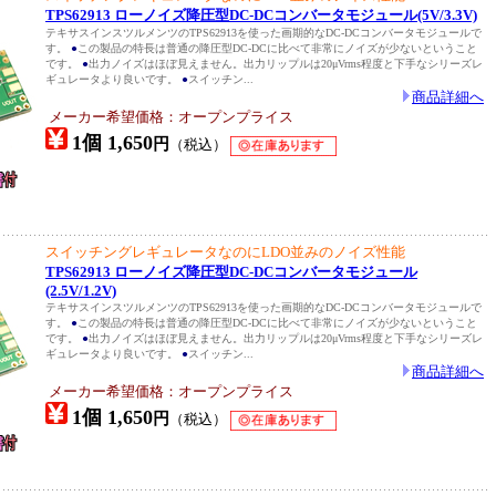
TPS62913 ローノイズ降圧型DC-DCコンバータモジュール(5V/3.3V)
テキサスインスツルメンツのTPS62913を使った画期的なDC-DCコンバータモジュールで
す。
●
この製品の特長は普通の降圧型DC-DCに比べて非常にノイズが少ないということ
です。
●
出力ノイズはほぼ見えません。出力リップルは20μVrms程度と下手なシリーズレ
ギュレータより良いです。
●
スイッチン...
商品詳細へ
メーカー希望価格：オープンプライス
1個 1,650
円
（税込）
スイッチングレギュレータなのにLDO並みのノイズ性能
TPS62913 ローノイズ降圧型DC-DCコンバータモジュール
(2.5V/1.2V)
テキサスインスツルメンツのTPS62913を使った画期的なDC-DCコンバータモジュールで
す。
●
この製品の特長は普通の降圧型DC-DCに比べて非常にノイズが少ないということ
です。
●
出力ノイズはほぼ見えません。出力リップルは20μVrms程度と下手なシリーズレ
ギュレータより良いです。
●
スイッチン...
商品詳細へ
メーカー希望価格：オープンプライス
1個 1,650
円
（税込）