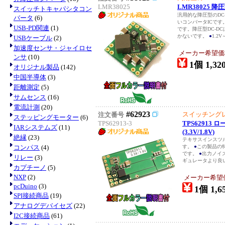
LMR38025
LMR38025 
スイッチトキャパシタコン
汎用的な降圧型のDC
バータ
(6)
いコンバータICです
USB-PD関連
(1)
です。降圧型DC-D
かないです。
●
1.2V
USBケーブル
(2)
加速度センサ・ジャイロセ
メーカー希望価
ンサ
(10)
1個 1,32
オリジナル製品
(142)
中国半導体
(3)
距離測定
(5)
サムセンス
(16)
電流計測
(20)
#62923
スイッチング
注文番号
ステッピングモーター
(6)
TPS62913-3
TPS62913
IARシステムズ
(11)
(3.3V/1.8V)
絶縁
(23)
テキサスインスツル
コンパス
(4)
す。
●
この製品の
です。
●
出力ノイズ
リレー
(3)
ギュレータより良
カプチーノ
(5)
NXP
(2)
メーカー希望
pcDuino
(3)
1個 1,6
SPI接続商品
(19)
アナログデバイセズ
(22)
I2C接続商品
(61)