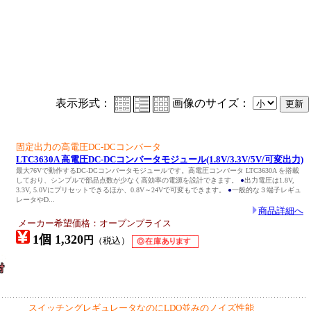
表示形式：
画像のサイズ：
固定出力の高電圧DC-DCコンバータ
LTC3630A 高電圧DC-DCコンバータモジュール(1.8V/3.3V/5V/可変出力)
最大76Vで動作するDC-DCコンバータモジュールです。高電圧コンバータ LTC3630A を搭載
しており、シンプルで部品点数が少なく高効率の電源を設計できます。
●
出力電圧は1.8V,
3.3V, 5.0Vにプリセットできるほか、0.8V～24Vで可変もできます。
●
一般的な３端子レギュ
レータやD...
商品詳細へ
メーカー希望価格：オープンプライス
1個 1,320
円
（税込）
スイッチングレギュレータなのにLDO並みのノイズ性能