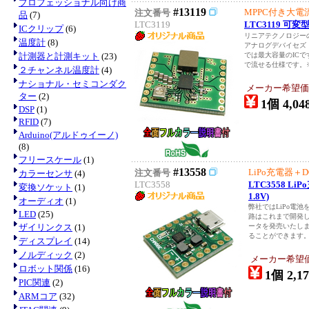
プロフェッショナル向け商
#13119
MPPC付き大
注文番号
品
(7)
LTC3119
LTC3119 可
ICクリップ
(6)
リニアテクノロジーの
温度計
(8)
アナログデバイセズ
計測器と計測キット
(23)
では最大容量のICで
で流せる仕様です。※
２チャンネル温度計
(4)
ナショナル・セミコンダク
メーカー希望価
ター
(2)
1個 4,04
DSP
(1)
RFID
(7)
Arduino(アルドゥイーノ)
(8)
フリースケール
(1)
#13558
LiPo充電器＋D
注文番号
カラーセンサ
(4)
LTC3558
LTC3558 L
変換ソケット
(1)
1.8V)
オーディオ
(1)
弊社ではLiPo電
LED
(25)
路はこれまで開発
ザイリンクス
(1)
ータを発売いたしま
ることができます
ディスプレイ
(14)
ノルディック
(2)
メーカー希望
ロボット関係
(16)
1個 2,17
PIC関連
(2)
ARMコア
(32)