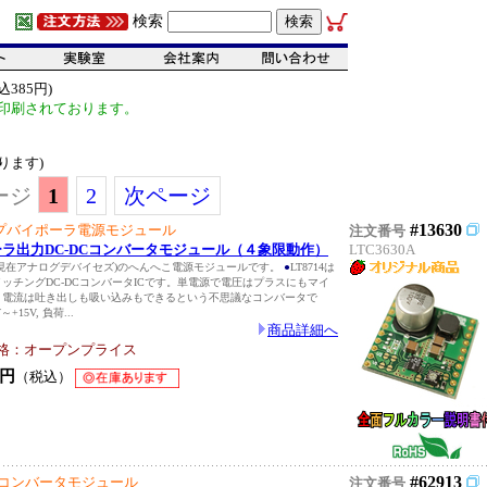
検索
385円)
印刷されております。
ります)
ージ
1
2
次ページ
#13630
プバイポーラ電源モジュール
注文番号
イポーラ出力DC-DCコンバータモジュール（４象限動作）
LTC3630A
現在アナログデバイセズ)のへんへこ電源モジュールです。
●
LT8714は
ッチングDC-DCコンバータICです。単電源で電圧はプラスにもマイ
、電流は吐き出しも吸い込みもできるという不思議なコンバータで
+15V, 負荷...
商品詳細へ
格：オープンプライス
円
（税込）
#62913
Cコンバータモジュール
注文番号