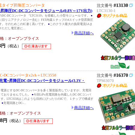
#13130
電流タイプ昇降圧コンバータ
注文番号
変型昇降圧DC-DCコンバータモジュール(0.8V～17V出力)
LTC3130-1
DC-DCコンバータ 『LTC3119』を搭載した小型モジュールです。
●
（旧リニアテクノロジー含む）FET内蔵１チップの4スイッチ型昇降圧
す。そのためこのIC凄く高いです。
●
このクラス最大の負荷電流5Aま
ただし電圧差に...
商品詳細へ
格：オープンプライス
8
円
（税込）
#16370
C-DCコンバータx2ch＝LTC3558
注文番号
iPo充電+昇降圧DC-DCコンバータモジュール(3.3V・
TPS63070
池を電源とするDC-DCコンバータを多く製造販売していますが、充電回
しておりませんでした。
●
今回LiPo充電回路を内蔵したDC-DCコンバ
す。LTC3558はこのような目的にぴったりのICで、１チップで構成す
。
●
充電回路とDC-...
商品詳細へ
価格：オープンプライス
8
円
（税込）