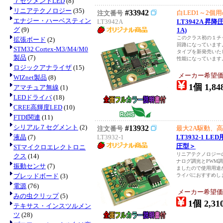
７セグメントLED
(8)
リニアテクノロジー
(35)
#33942
白LED1～2個
注文番号
エナジー・ハーベスティン
LT3942A
LT3942A 昇
グ
(9)
1A)
このクラス初の１チッ
拡張ボード
(2)
回路になっています
STM32 Cortex-M3/M4/M0
タイプを新発売いた
製品
(7)
性能になっています。
ロジックアナライザ
(15)
メーカー希望価
WIZnet製品
(8)
1個 1,84
アマチュア無線
(1)
LEDドライバ
(18)
CREE高輝度LED
(10)
FTDI関連
(11)
シリアル７セグメント
(2)
#13932
最大2A駆動、
注文番号
液晶
(7)
LT3932-1
LT3932-1 
圧型＞
STマイクロエレクトロニ
リニアテクノロジー
クス
(14)
ナログ調光とPWM
振動センサ
(7)
ましたので使用用途
ブレッドボード
(3)
ライバにおすすめしま
電源
(76)
メーカー希望価
みの虫クリップ
(5)
1個 2,31
テキサス・インスツルメン
ツ
(28)