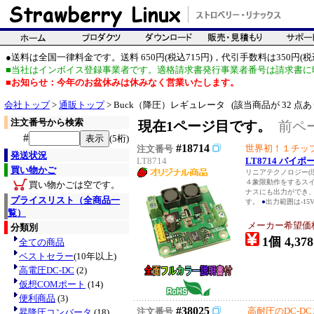
●送料は全国一律料金です。送料 650円(税込715円)，代引手数料は350円(税込
■当社はインボイス登録事業者です。適格請求書発行事業者番号は請求書に
■お知らせ：今年のお盆休みは休みなく営業いたします。
会社トップ
>
通販トップ
> Buck（降圧）レギュレータ (該当商品が 32 点あ
注文番号から検索
現在1ページ目です。
前ペ
#
(5桁)
#18714
世界初！１チッ
注文番号
発送状況
LT8714
LT8714 バ
買い物かご
リニアテクノロジー(
４象限動作をするスイ
買い物かごは空です。
ナスにも出力ができ
プライスリスト（全商品一
す。
●
出力範囲は-15V～
覧）
メーカー希望価
分類別
1個 4,378
全ての商品
ベストセラー
(10年以上)
高電圧DC-DC
(2)
仮想COMポート
(14)
便利商品
(3)
#38025
高耐圧のDC-D
注文番号
昇降圧コンバータ
(18)