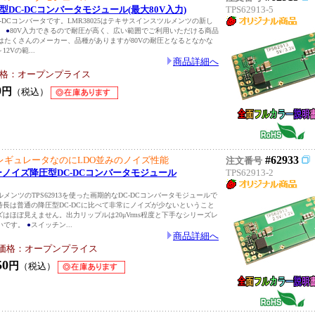
降圧型DC-DCコンバータモジュール(最大80V入力)
TPS62913-5
-DCコンバータです。LMR38025はテキサスインスツルメンツの新し
。
●
80V入力できるので耐圧が高く、広い範囲でご利用いただける商品
Cはたくさんのメーカー、品種がありますが80Vの耐圧となるとなかな
～12Vの範...
商品詳細へ
格：オープンプライス
0
円
（税込）
#62933
レギュレータなのにLDO並みのノイズ性能
注文番号
 ローノイズ降圧型DC-DCコンバータモジュール
TPS62913-2
メンツのTPS62913を使った画期的なDC-DCコンバータモジュールで
特長は普通の降圧型DC-DCに比べて非常にノイズが少ないということ
はほぼ見えません。出力リップルは20μVrms程度と下手なシリーズレ
いです。
●
スイッチン...
商品詳細へ
価格：オープンプライス
50
円
（税込）