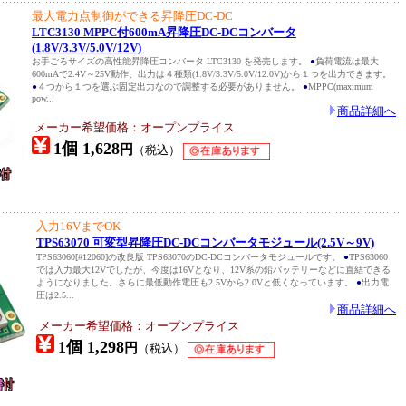
最大電力点制御ができる昇降圧DC-DC
LTC3130 MPPC付600mA昇降圧DC-DCコンバータ
(1.8V/3.3V/5.0V/12V)
お手ごろサイズの高性能昇降圧コンバータ LTC3130 を発売します。
●
負荷電流は最大
600mAで2.4V～25V動作、出力は４種類(1.8V/3.3V/5.0V/12.0V)から１つを出力できます。
●
４つから１つを選ぶ固定出力なので調整する必要がありません。
●
MPPC(maximum
pow...
商品詳細へ
メーカー希望価格：オープンプライス
1個 1,628
円
（税込）
入力16VまでOK
TPS63070 可変型昇降圧DC-DCコンバータモジュール(2.5V～9V)
TPS63060[#12060]の改良版 TPS63070のDC-DCコンバータモジュールです。
●
TPS63060
では入力最大12Vでしたが、今度は16Vとなり、12V系の鉛バッテリーなどに直結できる
ようになりました。さらに最低動作電圧も2.5Vから2.0Vと低くなっています。
●
出力電
圧は2.5...
商品詳細へ
メーカー希望価格：オープンプライス
1個 1,298
円
（税込）