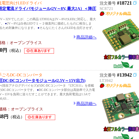
#18721
低電圧向けLEDドライバ
注文番号
LED用定電流ドライバモジュール(2V～8V, 最大2A）＜降圧
SC8721
932]は8V～32Vでしたが、この商品 LT3932Aは2V～8VのLEDに対応し、最大
す。
●
2V～8Vは白色LEDで１～２個直列に接続したものに相当しま
なるため対象外になります。
●
そんなにたくさんのLEDを点灯させず、
商品詳細へ
価格：オープンプライス
0
円
（税込）
#13942
ごろDC-DCコンバータ
注文番号
昇降圧DC-DCコンバータモジュール(2.5V～15V出力)
LT3942
現在アナログデバイセズ)のDC-DCコンバータ 『LTC3111』を搭載
DC-DCコンバータです。
●
DC-DCコンバータ部分は高効率で入力電
5V～15Vを負荷に送りだすことができます。最大負荷電流は1.5Aで
,63...
商品詳細へ
価格：オープンプライス
48
円
（税込）