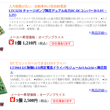
入力範囲が広い、自動車向け高信頼電源
LTC3256 チャージポンプ降圧デュアル出力DC-DCコンバータ(5.0V・
3.3V)
リニアテクノロジー LTC3256を使った超小型広電圧範囲のDC-DCコンバータです。
●
スイ
ッチドキャパシタ方式で5.5V～38Vという広い範囲で動作し、5.0Vと3.3Vの２つの出力を
持っています。
●
インダクタなどの部品を使わず、高信頼の製品という位置づけで自動車
のECU/CAN用、産業用／通...
商品詳細へ
メーカー希望価格：オープンプライス
1個 1,210
円
（税込）
I2CでコントロールできるLEDドライバ
LT3964 I2C制御LED用定電流ドライバモジュール(1Ax2ch)＜降圧型
＞
I2Cで電流制御ができる画期的なLEDドライバです。最大1Aを流せる定電流ドライバを
2ch内蔵しています。
●
制御がしやすいので電飾や照明、産業用に最適な商品です。
●
2ch
入っていますから1chあたりで考えると半額となり1,140円で機能の割りにお得です。1つ
のI2Cバスに最大8台（最大16chの...
商品詳細へ
メーカー希望価格：オープンプライス
1個 2,508
円
（税込）