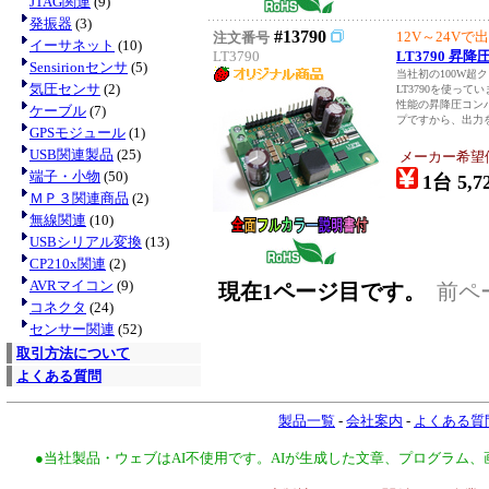
JTAG関連
(9)
発振器
(3)
#13790
12V～24Vで
注文番号
イーサネット
(10)
LT3790
LT3790 
Sensirionセンサ
(5)
当社初の100W超
気圧センサ
(2)
LT3790を使っ
性能の昇降圧コン
ケーブル
(7)
プですから、出力を1
GPSモジュール
(1)
USB関連製品
(25)
メーカー希望
端子・小物
(50)
1台 5,7
ＭＰ３関連商品
(2)
無線関連
(10)
USBシリアル変換
(13)
CP210x関連
(2)
AVRマイコン
(9)
現在1ページ目です。
前ペ
コネクタ
(24)
センサー関連
(52)
取引方法について
よくある質問
製品一覧
-
会社案内
-
よくある質
●当社製品・ウェブはAI不使用です。AIが生成した文章、プログラム