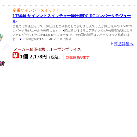
定番サイレントスイッチャー
LT8640 サイレントスイッチャー降圧型DC-DCコンバータモジュー
ル
当社では昇圧ばかりで、降圧はあまり製造しておりませんでしたが降圧専用のDC-DCコ
ンバータモジュールを発売します。
●
降圧第１弾はリニアテクノロジー(現在買収により
アナログデバイセズ)のLT8640モジュールで、その辺の降圧コンバータはひと味違いま
す。
●
LT8640は特にEMI/EMCノイズに配慮...
商品詳細へ
メーカー希望価格：オープンプライス
1個 2,178
円
（税込）