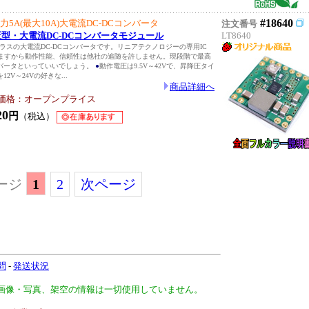
#18640
出力5A(最大10A)大電流DC-DCコンバータ
注文番号
昇降圧型・大電流DC-DCコンバータモジュール
LT8640
クラスの大電流DC-DCコンバータです。リニアテクノロジーの専用IC
ていますから動作性能、信頼性は他社の追随を許しません。現段階で最高
バータといっていいでしょう。
●
動作電圧は9.5V～42Vで、昇降圧タイ
2V～24Vの好きな...
商品詳細へ
価格：オープンプライス
20
円
（税込）
ージ
1
2
次ページ
問
-
発送状況
、画像・写真、架空の情報は一切使用していません。