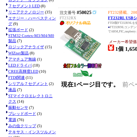
７セグメントLED
(8)
リニアテクノロジー
(35)
#50025
FT232搭載、
注文番号
FT232RX
FT232RL U
エナジー・ハーベスティン
FTDI製FT232R
グ
(9)
●
FT232RNLコン
拡張ボード
(2)
でARM,PIC,rasp
STM32 Cortex-M3/M4/M0
製品
(7)
メーカー希望価
ロジックアナライザ
(15)
1個 1,65
WIZnet製品
(8)
アマチュア無線
(1)
LEDドライバ
(18)
CREE高輝度LED
(10)
FTDI関連
(11)
現在1ページ目です。
前ペ
シリアル７セグメント
(2)
液晶
(7)
STマイクロエレクトロニ
クス
(14)
振動センサ
(7)
ブレッドボード
(3)
電源
(76)
みの虫クリップ
(5)
テキサス・インスツルメン