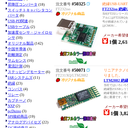
#50325
絶縁USB-UA
注文番号
昇降圧コンバータ
(18)
FT232iso
FT232iso
スイッチトキャパシタコン
当社FT232シリー
バータ
(6)
アルにはFT232RQ
USB-PD関連
(1)
号が絶縁されてい
はCMOS/...
USBケーブル
(2)
加速度センサ・ジャイロセ
メーカー希望
ンサ
(10)
1個 2,61
オリジナル製品
(142)
中国半導体
(3)
距離測定
(5)
サムセンス
(16)
電流計測
(20)
#50071
リニアテクノ
注文番号
ステッピングモーター
(6)
FT231XQ/LTM2882
りました。
IARシステムズ
(11)
LTM2882 
絶縁
(23)
当社ではいろいろ
コンパス
(4)
絶縁型のUSBシ
絶縁電源出力も持っ
リレー
(3)
器に最適です。今で
カプチーノ
(5)
NXP
(2)
メーカー希望
pcDuino
(3)
1個 3,8
SPI接続商品
(19)
アナログデバイセズ
(22)
I2C接続商品
(61)