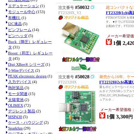
エデュケーション
(1)
#50032
超コンパクトな1
注文番号
モジュール中心
(153)
FT232HX_V2
FT232H(1c
有機EL
(1)
FTDIのFT232H
す。
●
すでにFT223
I2C液晶
(5)
お勧めです。FT2232xで
ピンフレーム
(14)
ピンヘッダ
(5)
メーカー希望価
Buck（降圧）レギュレー
1個 2,42
タ
(31)
Boost（昇圧）レギュレー
タ
(45)
Digi XBee® シリーズ
(1)
1-Wireデバイス
(2)
PEAK electronic design
(1)
#50028
発売から16年、ケー
注文番号
入力デバイス
(4)
FT2232HX
FT2232H(2ch
最もポピュラーなハイスピ
熱対策品
(3)
ルタイプのUSBシリアル
モータ関連
(15)
JTAG,I2C,SPI,B
太陽電池
(2)
ュアルタ...
OLIMEX
(72)
メーカー希望価格
デジレント製品
(2)
1個 3,300
MSP430
(5)
円
ケース・ハウジング
(2)
Sparkfun
(29)
ロジアナ・オプション
(8)