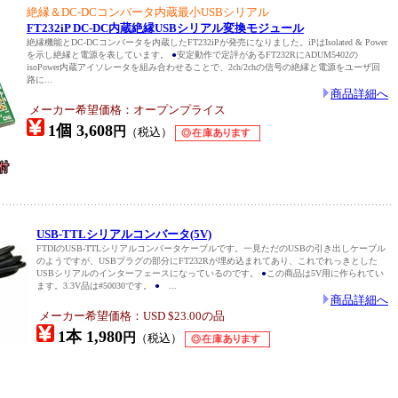
絶縁＆DC-DCコンバータ内蔵最小USBシリアル
FT232iP DC-DC内蔵絶縁USBシリアル変換モジュール
絶縁機能とDC-DCコンバータを内蔵したFT232iPが発売になりました。iPはIsolated & Power
を示し絶縁と電源を表しています。
●
安定動作で定評があるFT232RにADUM5402の
isoPower内蔵アイソレータを組み合わせることで、2ch/2chの信号の絶縁と電源をユーザ回
路に...
商品詳細へ
メーカー希望価格：オープンプライス
1個 3,608
円
（税込）
USB-TTLシリアルコンバータ(5V)
FTDIのUSB-TTLシリアルコンバータケーブルです。一見ただのUSBの引き出しケーブル
のようですが、USBプラグの部分にFT232Rが埋め込まれてあり、これでれっきとした
USBシリアルのインターフェースになっているのです。
●
この商品は5V用に作られてい
ます。3.3V品は#50030です。
●
...
商品詳細へ
メーカー希望価格：USD $23.00の品
1本 1,980
円
（税込）