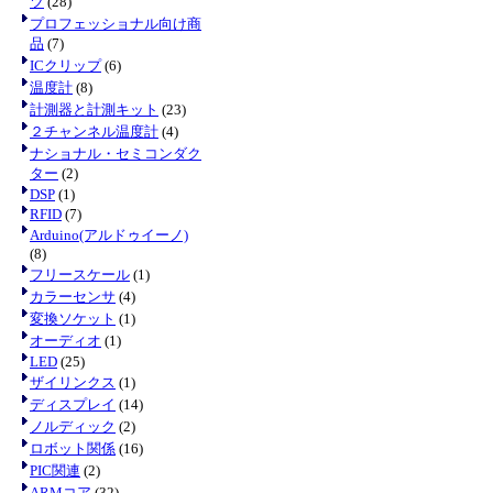
ツ
(28)
プロフェッショナル向け商
品
(7)
ICクリップ
(6)
温度計
(8)
計測器と計測キット
(23)
２チャンネル温度計
(4)
ナショナル・セミコンダク
ター
(2)
DSP
(1)
RFID
(7)
Arduino(アルドゥイーノ)
(8)
フリースケール
(1)
カラーセンサ
(4)
変換ソケット
(1)
オーディオ
(1)
LED
(25)
ザイリンクス
(1)
ディスプレイ
(14)
ノルディック
(2)
ロボット関係
(16)
PIC関連
(2)
ARMコア
(32)