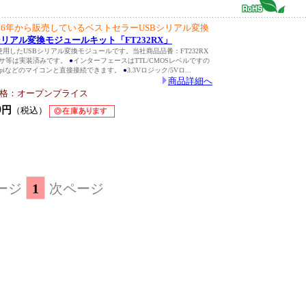
2006年から販売しているベストセラーUSBシリアル変換
SBシリアル変換モジュールキット「FT232RX」
NLを使用したUSBシリアル変換モジュールです。当社商品品番：FT232RX
デンサ等は実装済みです。
●
インターフェースはTTL/CMOSレベルですの
berry piなどのマイコンと直接接続できます。
●
3.3Vロジック/5Vロ...
商品詳細へ
格：オープンプライス
0
円
（税込）
ージ
1
次ページ