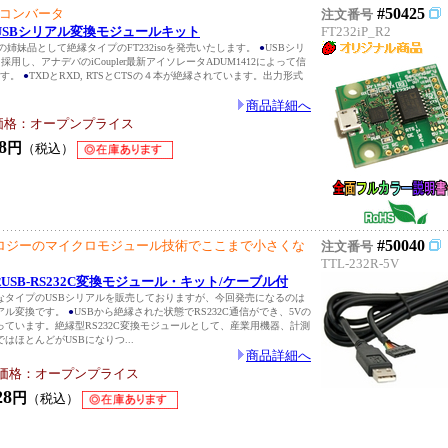
#50425
RTコンバータ
注文番号
 絶縁USBシリアル変換モジュールキット
FT232iP_R2
ズの姉妹品として絶縁タイプのFT232isoを発売いたします。
●
USBシリ
を採用し、アナデバのiCoupler最新アイソレータADUM1412によって信
ます。
●
TXDとRXD, RTSとCTSの４本が絶縁されています。出力形式
商品詳細へ
価格：オープンプライス
8
円
（税込）
#50040
ロジーのマイクロモジュール技術でここまで小さくな
注文番号
TTL-232R-5V
絶縁USB-RS232C変換モジュール・キット/ケーブル付
なタイプのUSBシリアルを販売しておりますが、今回発売になるのは
リアル変換です。
●
USBから絶縁された状態でRS232C通信ができ、5Vの
ています。絶縁型RS232C変換モジュールとして、産業用機器、計測
はほとんどがUSBになりつ...
商品詳細へ
価格：オープンプライス
28
円
（税込）