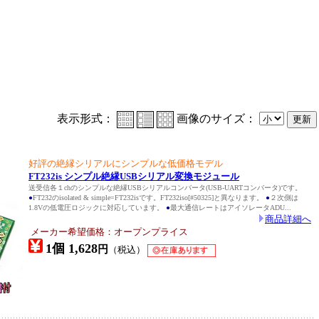
表示形式：
画像のサイズ：
好評の絶縁シリアルにシンプルな低価格モデル
FT232is シンプル絶縁USBシリアル変換モジュール
送受信各１chのシンプルな絶縁USBシリアルコンバータ(USB-UARTコンバータ)です。
●
FT232のisolated & simple=FT232isです。FT232iso[#50325]と異なります。
●
２次側は
1.8Vの低電圧ロジックに対応しています。
●
最大通信レートはアイソレータADU...
商品詳細へ
メーカー希望価格：オープンプライス
1個 1,628
円
（税込）