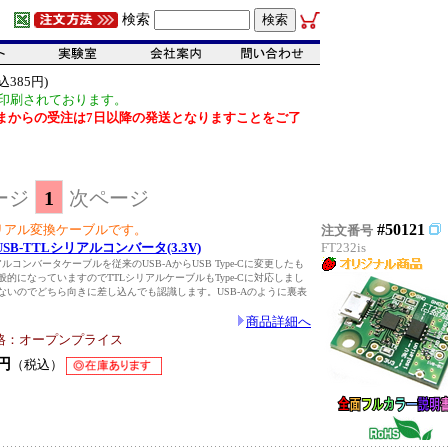
検索
385円)
印刷されております。
だいまからの受注は7日以降の発送となりますことをご了
ージ
1
次ページ
#50121
のシリアル変換ケーブルです。
注文番号
】USB-TTLシリアルコンバータ(3.3V)
FT232is
シリアルコンバータケーブルを従来のUSB-AからUSB Type-Cに変更したも
が一般的になっていますのでTTLシリアルケーブルもType-Cに対応しまし
裏表ないのでどちら向きに差し込んでも認識します。USB-Aのように裏表
商品詳細へ
格：オープンプライス
円
（税込）