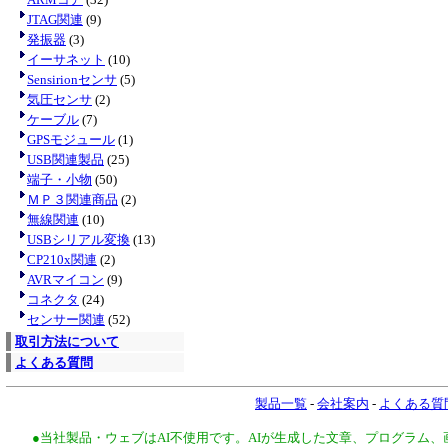
JTAG関連
(9)
発振器
(3)
イーサネット
(10)
Sensirionセンサ
(5)
気圧センサ
(2)
ケーブル
(7)
GPSモジュール
(1)
USB関連製品
(25)
端子・小物
(50)
ＭＰ３関連商品
(2)
無線関連
(10)
USBシリアル変換
(13)
CP210x関連
(2)
AVRマイコン
(9)
コネクタ
(24)
センサー関連
(52)
取引方法について
よくある質問
製品一覧
-
会社案内
-
よくある質
●当社製品・ウェブはAI不使用です。AIが生成した文章、プログラム