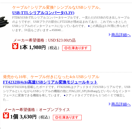
ケーブル? シリアル変換? シンプルなUSBシリアル。
USB-TTLシリアルコンバータ(3.3V)
FTDIのUSB-TTLシリアルコンバータケーブルです。一見ただのUSBの引き出しケーブル
のようですが、USBプラグの部分にFT232Rが埋め込まれてあり、これでれっきとした
USBシリアルのインターフェースになっているのです。
●
この商品は3.3V用に作られて
います。5V品もございます→#50040...
商品詳細へ
メーカー希望価格：USD $23.00の品
1本 1,980
円
（税込）
発売から16年、ケーブル付きになった4ch USBシリアル
FT4232H(4ch)高速USBシリアル変換モジュールキット
FTDIのFT4232Hを搭載したボードです。FT4232HLはクアッドタイプのUSBシリアルです。USB
シリアルといいながらUSBシリアルの機能の他にJTAG,I2C,SPI,BitBangなどいろいろなインター
フェースに変換できる機能を有しています。
●
クアッドタイプですから１つのＩＣで独立し
た...
商品詳細へ
メーカー希望価格：オープンプライス
1個 3,630
円
（税込）