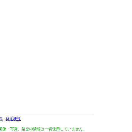
問
-
発送状況
、画像・写真、架空の情報は一切使用していません。