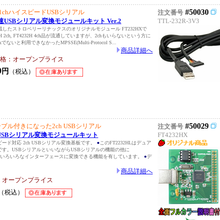
#50030
chハイスピードUSBシリアル
注文番号
h)高速USBシリアル変換モジュールキット Ver.2
TTL-232R-3V3
 を搭載したストロベリーリナックスのオリジナルモジュール FT232HXで
2H 2ch, FT4232H 4ch品が流通していますが、2chもいらないという方に
ないと利用できなかったMPSSE(Multi-Protocol S...
商品詳細へ
格：オープンプライス
0
円
（税込）
#50029
ブル付きになった2ch USBシリアル
注文番号
)高速USBシリアル変換モジュールキット
FT4232HX
ード対応 2ch USBシリアル変換基板です。
●
このFT2232HLはデュア
です。USBシリアルといいながらUSBシリアルの機能の他に
itBangなどいろいろなインターフェースに変換できる機能を有しています。
●
デ
商品詳細へ
：オープンプライス
（税込）