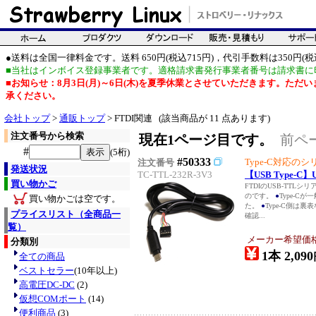
●送料は全国一律料金です。送料 650円(税込715円)，代引手数料は350円(税込
■当社はインボイス登録事業者です。適格請求書発行事業者番号は請求書に
■お知らせ：8月3日(月)～6日(木)を夏季休業とさせていただきます。た
承ください。
会社トップ
>
通販トップ
> FTDI関連 (該当商品が 11 点あります)
注文番号から検索
現在1ページ目です。
前ペ
#
(5桁)
#50333
Type-C対応
注文番号
発送状況
TC-TTL-232R-3V3
【USB Type-C
買い物かご
FTDIのUSB-TTL
のです。
●
Type-C
買い物かごは空です。
た。
●
Type-C側は
プライスリスト（全商品一
確認...
覧）
メーカー希望価
分類別
1本 2,090
全ての商品
ベストセラー
(10年以上)
高電圧DC-DC
(2)
仮想COMポート
(14)
便利商品
(3)