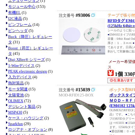
エデュケーション
(1)
モジュール中心
(153)
有機EL
(1)
#93006
テープで張り付
注文番号
I2C液晶
(5)
RFIDタグ E
ピンフレーム
(14)
(125kHz 64bit r
ピンヘッダ
(5)
シールのように貼っ
●
EM4102タイプのR
Buck（降圧）レギュレー
容量：64bit Read On
タ
(31)
厚さ：１．３ｍｍ
●
てあります。日高(
Boost（昇圧）レギュレー
剥がして対象物に貼っ
タ
(45)
Digi XBee® シリーズ
(1)
メーカー希望
1-Wireデバイス
(2)
ス
PEAK electronic design
(1)
1個 330
入力デバイス
(4)
熱対策品
(3)
モータ関連
(15)
#15039
ボックス型RF
注文番号
太陽電池
(2)
MOD-RFID125-BOX
ボックスタイ
ＭＯＤ－ＲＦ
OLIMEX
(72)
(EM4102 125k
デジレント製品
(2)
OLIMEXのRFI
MSP430
(5)
品）です。
●
こち
ケース・ハウジング
(2)
プのRFIDタグリ
は⇒#15031
●
125
Sparkfun
(29)
ます。125kHz
ロジアナ・オプション
(8)
●
通信距離：０～