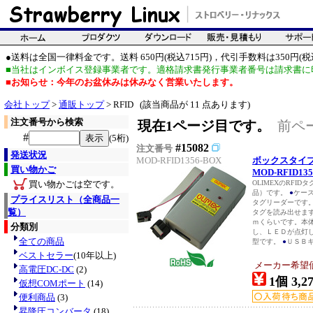
●送料は全国一律料金です。送料 650円(税込715円)，代引手数料は350円(税込
■当社はインボイス登録事業者です。適格請求書発行事業者番号は請求書に
■お知らせ：今年のお盆休みは休みなく営業いたします。
会社トップ
>
通販トップ
> RFID (該当商品が 11 点あります)
注文番号から検索
現在1ページ目です。
前ペ
#
(5桁)
#15082
注文番号
発送状況
MOD-RFID1356-BOX
ボックスタイ
買い物かご
MOD-RFID135
買い物かごは空です。
OLIMEXのRFI
品）です。
●
ケー
プライスリスト（全商品一
タグリーダーです
覧）
タグを読み出せま
ｍくらいです。本
分類別
し、ＬＥＤが点灯
全ての商品
型です。
●
ＵＳＢキ
ベストセラー
(10年以上)
メーカー希望価格
高電圧DC-DC
(2)
1個 3,2
仮想COMポート
(14)
便利商品
(3)
昇降圧コンバータ
(18)