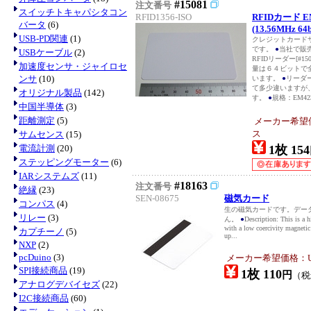
#15081
注文番号
スイッチトキャパシタコン
RFID1356-ISO
RFIDカード 
バータ
(6)
(13.56MHz 64bi
USB-PD関連
(1)
クレジットカードサ
です。
●
当社で販売
USBケーブル
(2)
RFIDリーダー[#1
加速度センサ・ジャイロセ
量は６４ビットで
ンサ
(10)
います。
●
リーダ
て多少違いますが
オリジナル製品
(142)
す。
●
規格：EM423
中国半導体
(3)
距離測定
(5)
メーカー希望
ス
サムセンス
(15)
電流計測
(20)
1枚 154
ステッピングモーター
(6)
IARシステムズ
(11)
#18163
注文番号
絶縁
(23)
SEN-08675
磁気カード
コンパス
(4)
生の磁気カードです。デー
リレー
(3)
ん。
●
Description: This is a h
with a low coercivity magnetic 
カプチーノ
(5)
up...
NXP
(2)
pcDuino
(3)
メーカー希望価格：USD
SPI接続商品
(19)
1枚 110
円
（
アナログデバイセズ
(22)
I2C接続商品
(60)