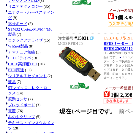
７セグメントLED
(8)
にカー...
リニアテクノロジー
(35)
メーカー希望価格
エナジー・ハーベスティン
1個 3,8
グ
(9)
拡張ボード
(2)
STM32 Cortex-M3/M4/M0
製品
(7)
#15031
USBメモリ型RF
注文番号
ロジックアナライザ
(15)
MOD-RFID125
RFIDリーダー 
WIZnet製品
(8)
RFID125(EM410
アマチュア無線
(1)
OLIMEXのRFID
品）です。
●
ＵＳＢメ
LEDドライバ
(18)
ダー ケース収納型⇒#
CREE高輝度LED
(10)
プＲＦＩＤタグを読
FTDI関連
(11)
イプはＲＦＩＤで最
距離：約０～５ｃｍ
シリアル７セグメント
(2)
近づけると反応し、...
液晶
(7)
STマイクロエレクトロニ
メーカー希望価格：
クス
(14)
1個 2,398
振動センサ
(7)
ブレッドボード
(3)
現在1ページ目です。
前ペ
電源
(76)
みの虫クリップ
(5)
テキサス・インスツルメン
ツ
(28)