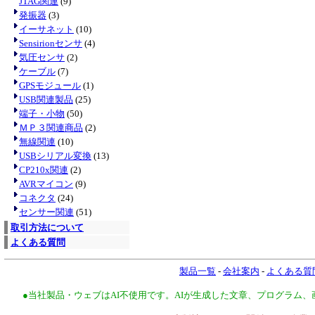
JTAG関連
(9)
発振器
(3)
イーサネット
(10)
Sensirionセンサ
(4)
気圧センサ
(2)
ケーブル
(7)
GPSモジュール
(1)
USB関連製品
(25)
端子・小物
(50)
ＭＰ３関連商品
(2)
無線関連
(10)
USBシリアル変換
(13)
CP210x関連
(2)
AVRマイコン
(9)
コネクタ
(24)
センサー関連
(51)
取引方法について
よくある質問
製品一覧
-
会社案内
-
よくある質
●当社製品・ウェブはAI不使用です。AIが生成した文章、プログラム