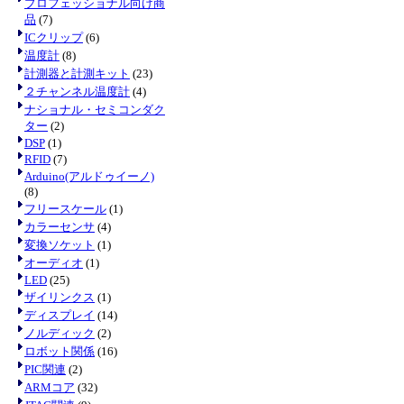
プロフェッショナル向け商
品
(7)
ICクリップ
(6)
温度計
(8)
計測器と計測キット
(23)
２チャンネル温度計
(4)
ナショナル・セミコンダク
ター
(2)
DSP
(1)
RFID
(7)
Arduino(アルドゥイーノ)
(8)
フリースケール
(1)
カラーセンサ
(4)
変換ソケット
(1)
オーディオ
(1)
LED
(25)
ザイリンクス
(1)
ディスプレイ
(14)
ノルディック
(2)
ロボット関係
(16)
PIC関連
(2)
ARMコア
(32)