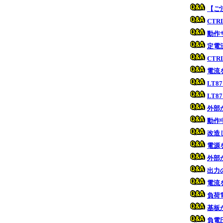
【ご
CT
動作
定電
CT
電流
LT
LT
外部
動作
改造
電源
外部
出力
電流
負荷
基板
負電