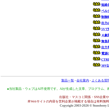
短絡
ペル
制御
出力
5V
４象
無負
出力
電源
CT
30
製品一覧
-
会社案内
-
よくある質
●当社製品・ウェブはAI不使用です。AIが生成した文章、プログラム
出版社・マスコミ関係・SNS企業や
本Webサイトの内容を営利企業が掲載する場合は有料無料
Copyright 2003-2026
© Strawberry L