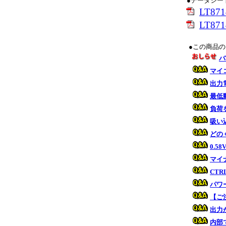
●データシー
LT8
LT8714
●この商品
バ
マイ
出力
最低
負荷
吸い込
どの
0.
マイ
CTR
パワ
【ご
出力
内部