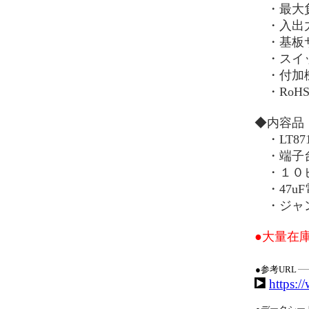
・最大負荷
・入出力
・基板サイ
・スイッ
・付加機
・RoH
◆内容品
・LT87
・端子
・１０ピ
・47u
・ジャン
●大量在
●参考URL
https:/