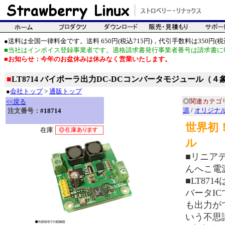
●送料は全国一律料金です。送料 650円(税込715円)，代引手数料は350円(税込
■当社はインボイス登録事業者です。適格請求書発行事業者番号は請求書に
■お知らせ：今年のお盆休みは休みなく営業いたします。
■
LT8714 バイポーラ出力DC-DCコンバータモジュール（
●
会社トップ
>
通販トップ
◎
関連カテゴ
<<戻る
源
/
オリジナ
注文番号：
#18714
世界初
在庫
ル
■リニア
んへこ電
■LT87
バータI
も出力が
いう不思