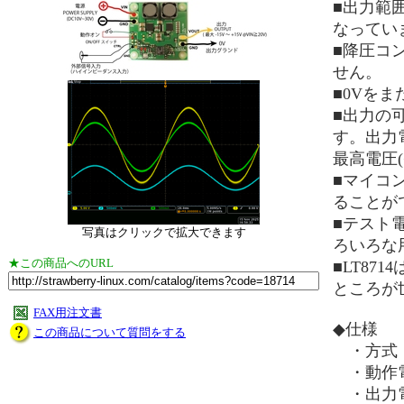
■出力範囲は
なってい
■降圧コ
せん。
■0Vを
■出力の
す。出力電
最高電圧(
■マイコ
ることが
■テスト
写真はクリックで拡大できます
ろいろな
★この商品へのURL
■LT8
ところが
FAX用注文書
◆仕様
この商品について質問をする
・方式：
・動作電圧
・出力電圧：