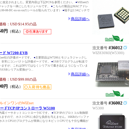
からv1.3に改定されました。変更内容は下記PCNを参照ください。
●
WIZnetの
ラジャックを一体にしたモジュールです。
●
こちらの製品はMACアドレ
0-08-DC-xx-xx-xxのシールが貼られています）
●
端子は2.54ピッチで
商品詳細へ
：USD $14.95の品
50
円
（税込）
#36012
注文番号
ド W7200-EVB
WIZ830MJ(W5300)
IZnet社の評価ボードです。
●
主要部品はW7200とモジュラジャックし
。非常にコンパクトな評価ボードです。
●
USBでプログラムが転送で
いますが、これはDFUではなくシリアルで書き込むようになっていま
のUSBシリアル変換がつ...
商品詳細へ
：USD $99.00の品
00
円
（税込）
#36002
YオールインワンのWIZnet
注文番号
ードTCP/IPコントローラ W5100
W5300
ック内蔵イーサネットコントローラICです。
●
TCP/IPのプロトコル制御部
ますので、ホストCPUに余計な負担を与えません。16KBのバッファ
ホストCPUのプログラムが簡単になり８ビットCPUでも十分な機能が