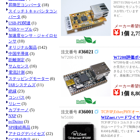
2017/11/26
昇降圧コンバータ
(18)
W5500とモジュ
スイッチトキャパシタコン
スが付いています（0
８ピ...
バータ
(6)
USB-PD関連
(1)
メーカー希望価格
USBケーブル
(2)
1個 2,7
加速度センサ・ジャイロセ
ンサ
(10)
オリジナル製品
(142)
#36021
注文番号
中国半導体
(3)
W7200-EVB
W7200評価ボー
距離測定
(5)
W7200を使ったW
サムセンス
(16)
か見当たりません
きるようになって
電流計測
(20)
す。基板裏にFTDI
ステッピングモーター
(6)
IARシステムズ
(11)
メーカー希望価格
絶縁
(23)
1個 8,8
コンパス
(4)
リレー
(3)
カプチーノ
(5)
#36001
TCP/IP,Ether,PH
注文番号
NXP
(2)
W5100
WIZnet ハードワイヤ
pcDuino
(3)
TCP/IPプロトコルスタ
SPI接続商品
(19)
分はハードウェアで制御され
RAMを内蔵しています。
●
アナログデバイセズ
(22)
組み込めます...
I2C接続商品
(61)