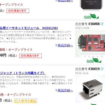
商品詳細へ
オープンプライス
税込）
#36008
注文番号
み込み用イーサネットモジュール WIZ812MJ
WIZ110SR
1)を搭載したハードワイヤードTCP/IPモジュールです。
●
RJ-45モジュラー
タルなど必要な部品は全て組み立て済みになっており、あとはマイコ
です。
●
まずはこのモジュールでWIZnetの世界を体験しましょう。
●
ーフェースは...
商品詳細へ
価格：オープンプライス
30
円
（税込）
#36019
注文番号
J-45ジャック（トランス内蔵タイプ）
MAG Jack
になりました。今後は#36019をお求めください。
●
WIZnet社の
0に適合するモジュラージャックです。
●
パルストランス内蔵ですから、その
お使いになれます。等価回路は写真３枚目です。
●
緑と黄色のＬＥＤ
W53...
商品詳細へ
価格：オープンプライス
円
（税込）