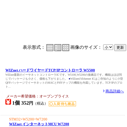
表示形式：
画像のサイズ：
WIZnet ハードワイヤードTCP/IPコントローラ W5500
WIZnet最新のイーサネットコントローラICです。W5100,W5200の後継品です。機能はほぼ同
じでパッケージも小さく、価格も下がりました。
●
WIZnetのEthernet ICはご存知のように小型
QFPパッケージでイーサネットのMACとPHYチップの機能を内蔵しています。TCP/IPのプロ
ト...
商品詳細へ
メーカー希望価格：オープンプライス
1個 352
円
（税込）
STM32+W5200=W7200
WIZnet インターネットMCU W7200