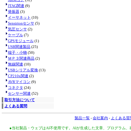
JTAG関連
(9)
発振器
(3)
イーサネット
(10)
Sensirionセンサ
(5)
気圧センサ
(2)
ケーブル
(7)
GPSモジュール
(1)
USB関連製品
(25)
端子・小物
(50)
ＭＰ３関連商品
(2)
無線関連
(10)
USBシリアル変換
(13)
CP210x関連
(2)
AVRマイコン
(9)
コネクタ
(24)
センサー関連
(52)
取引方法について
よくある質問
製品一覧
-
会社案内
-
よくある質
●当社製品・ウェブはAI不使用です。AIが生成した文章、プログラム