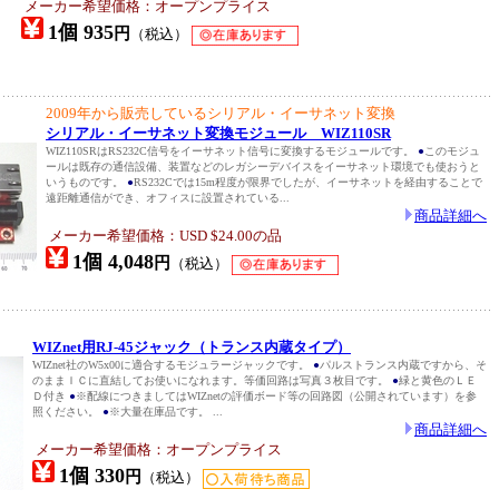
メーカー希望価格：オープンプライス
1個 935
円
（税込）
2009年から販売しているシリアル・イーサネット変換
シリアル・イーサネット変換モジュール WIZ110SR
WIZ110SRはRS232C信号をイーサネット信号に変換するモジュールです。
●
このモジュ
ールは既存の通信設備、装置などのレガシーデバイスをイーサネット環境でも使おうと
いうものです。
●
RS232Cでは15m程度が限界でしたが、イーサネットを経由することで
遠距離通信ができ、オフィスに設置されている...
商品詳細へ
メーカー希望価格：USD $24.00の品
1個 4,048
円
（税込）
WIZnet用RJ-45ジャック（トランス内蔵タイプ）
WIZnet社のW5x00に適合するモジュラージャックです。
●
パルストランス内蔵ですから、そ
のままＩＣに直結してお使いになれます。等価回路は写真３枚目です。
●
緑と黄色のＬＥ
Ｄ付き
●
※配線につきましてはWIZnetの評価ボード等の回路図（公開されています）を参
照ください。
●
※大量在庫品です。 ...
商品詳細へ
メーカー希望価格：オープンプライス
1個 330
円
（税込）