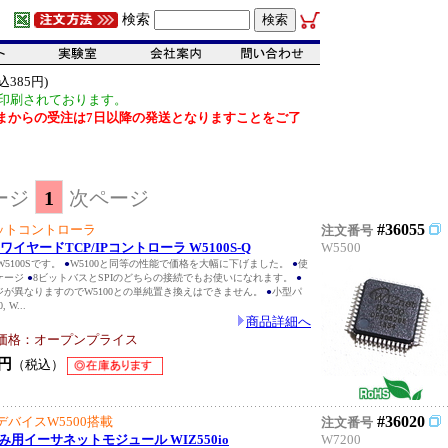
検索
385円)
印刷されております。
だいまからの受注は7日以降の発送となりますことをご了
ージ
1
次ページ
#36055
ットコントローラ
注文番号
ドワイヤードTCP/IPコントローラ W5100S-Q
W5500
W5100Sです。
●
W5100と同等の性能で価格を大幅に下げました。
●
使
ケージ
●
8ビットバスとSPIのどちらの接続でもお使いになれます。
●
が異なりますのでW5100との単純置き換えはできません。
●
小型パ
W...
商品詳細へ
価格：オープンプライス
円
（税込）
#36020
新デバイスW5500搭載
注文番号
込み用イーサネットモジュール WIZ550io
W7200