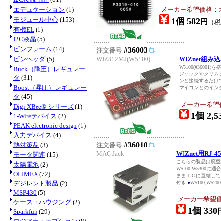
エデュケーション
(1)
メーカー希望価格：
モジュール中心
(153)
1個 582
円
（
有機EL
(1)
I2C液晶
(5)
ピンフレーム
(14)
#36003
注文番号
ピンヘッダ
(5)
WIZ812MJ(W5100)
WIZnet組
W5100(#3600
Buck（降圧）レギュレー
ジャックやクリス
タ
(31)
ンと接続するだけ
Boost（昇圧）レギュレー
マイコンとのインタ
タ
(45)
メーカー希望
Digi XBee® シリーズ
(1)
1個 2,5
1-Wireデバイス
(2)
PEAK electronic design
(1)
入力デバイス
(4)
#36010
熱対策品
(3)
注文番号
MAG Jack
WIZnet用R
モータ関連
(15)
こちらの製品は廃盤
太陽電池
(2)
W5100,W530
OLIMEX
(72)
ままＩＣに直結して
デジレント製品
(2)
付き
●
W5100,W5200,
MSP430
(5)
メーカー希望
ケース・ハウジング
(2)
1個 330
Sparkfun
(29)
ロジアナ・オプション
(8)