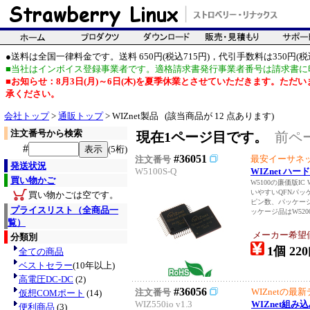
●送料は全国一律料金です。送料 650円(税込715円)，代引手数料は350円(税込
■当社はインボイス登録事業者です。適格請求書発行事業者番号は請求書に
■お知らせ：8月3日(月)～6日(木)を夏季休業とさせていただきます。た
承ください。
会社トップ
>
通販トップ
> WIZnet製品 (該当商品が 12 点あります)
注文番号から検索
現在1ページ目です。
前ペ
#
(5桁)
#36051
最安イーサネ
注文番号
発送状況
W5100S-Q
WIZnet ハー
買い物かご
W5100の廉価版IC 
いやすいQFNパッ
買い物かごは空です。
ピン数、パッケージ
プライスリスト（全商品一
ッケージ品はW5200, 
覧）
メーカー希望
分類別
1個 220
全ての商品
ベストセラー
(10年以上)
高電圧DC-DC
(2)
#36056
WIZnetの最
注文番号
仮想COMポート
(14)
WIZ550io v1.3
WIZnet組み
便利商品
(3)