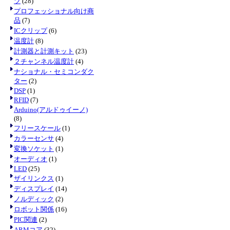
ツ
(28)
プロフェッショナル向け商
品
(7)
ICクリップ
(6)
温度計
(8)
計測器と計測キット
(23)
２チャンネル温度計
(4)
ナショナル・セミコンダク
ター
(2)
DSP
(1)
RFID
(7)
Arduino(アルドゥイーノ)
(8)
フリースケール
(1)
カラーセンサ
(4)
変換ソケット
(1)
オーディオ
(1)
LED
(25)
ザイリンクス
(1)
ディスプレイ
(14)
ノルディック
(2)
ロボット関係
(16)
PIC関連
(2)
ARMコア
(32)