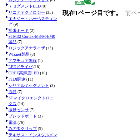
７セグメントLED
(8)
現在1ページ目です。
前ペ
リニアテクノロジー
(35)
エナジー・ハーベスティン
グ
(9)
拡張ボード
(2)
STM32 Cortex-M3/M4/M0
製品
(7)
ロジックアナライザ
(15)
WIZnet製品
(8)
アマチュア無線
(1)
LEDドライバ
(18)
CREE高輝度LED
(10)
FTDI関連
(11)
シリアル７セグメント
(2)
液晶
(7)
STマイクロエレクトロニ
クス
(14)
振動センサ
(7)
ブレッドボード
(3)
電源
(76)
みの虫クリップ
(5)
テキサス・インスツルメン