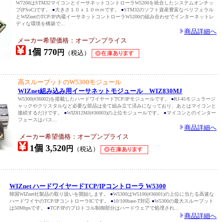
W7200はSTM32マイコンとイーサネットコントローラW5200を統合したシステムオンチッ
プ(PSoC)です。
●
大きさ１０ｘ１０ｍｍです。
●
STM32のソフト資産豊富なペリフェラル
とWIZnetのTCP/IP内蔵イーサネットコントローラW5200の組み合わせでインターネットレ
ディな環境を構築で...
商品詳細へ
メーカー希望価格：オープンプライス
1個 770
円
（税込）
高スループットのW5300モジュール
WIZnet組み込み用イーサネットモジュール WIZ830MJ
W5300(#36002)を搭載したハードワイヤードTCP/IPモジュールです。
●
RJ-45モジュラージ
ャックやクリスタルなど必要な部品は全て組み立て済みになっており、あとはマイコンと
接続するだけです。
●
WIZ812MJ(#36003)の上位モジュールです。
●
マイコンとのインター
フェースはバス...
商品詳細へ
メーカー希望価格：オープンプライス
1個 3,520
円
（税込）
WIZnet ハードワイヤードTCP/IPコントローラ W5300
韓国WIZnet社製品の取り扱いを開始します。
●
W5300はW5100(#36001)の上位に当たる高速な
ハードワイヤのTCP/IPコントローラICです。
●
10/100base-T対応
●
W5300の最大スループット
は50Mbpsです。
●
TCP/IPのプロトコル制御部分はハードウェアで処理され...
商品詳細へ